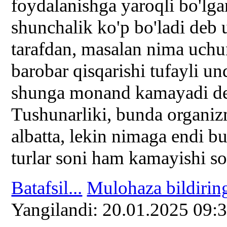
foydalanishga yaroqli bo'lg
shunchalik ko'p bo'ladi deb
tarafdan, masalan nima uch
barobar qisqarishi tufayli u
shunga monand kamayadi deb
Tushunarliki, bunda organi
albatta, lekin nimaga endi 
turlar soni ham kamayishi so
Batafsil...
Mulohaza bildirin
Yangilаndi: 20.01.2025 09: