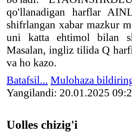
qo'llanadigan harflar AI
shifrlangan xabar mazkur met
uni katta ehtimol bilan s
Masalan, ingliz tilida Q har
va ho kazo.
Batafsil...
Mulohaza bildirin
Yangilаndi: 20.01.2025 09:
Uolles chizig'i