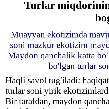
Turlar miqdorini
bog
Muayyan ekotizimda mavjud
soni mazkur ekotizim maydon
Maydon qanchalik katta bo'
bo'lgan turlar so
Haqli savol tug'iladi: haqiq
turlar soni yirik ekotizimla
Bir tarafdan, maydon qanchal