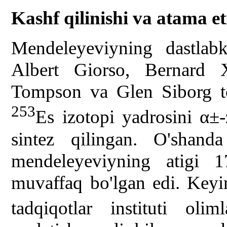
Kashf qilinishi va atama et
Mendeleyeviyning dastlabk
Albert Giorso, Bernard X
Tompson va Glen Siborg to
253
Es izotopi yadrosini α±-z
sintez qilingan. O'shan
mendeleyeviyning atigi 1
muvaffaq bo'lgan edi. Key
tadqiqotlar instituti ol