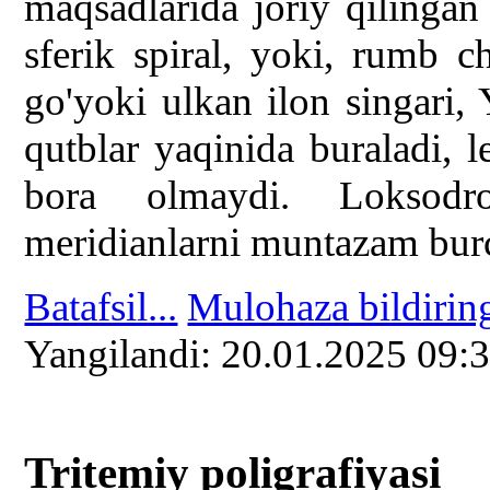
maqsadlarida joriy qilingan
sferik spiral, yoki, rumb 
go'yoki ulkan ilon singari, 
qutblar yaqinida buraladi, 
bora olmaydi. Loksodro
meridianlarni muntazam burch
Batafsil...
Mulohaza bildirin
Yangilаndi: 20.01.2025 09:
Tritemiy poligrafiyasi