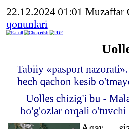
22.12.2024 01:01
Muzaffar
qonunlari
Uolle
Tabiiy «pasport nazorati».
hech qachon kesib o'tmay
Uolles chizig'i bu - Mala
bo'g'ozlar orqali o'tuvchi
Agar siz