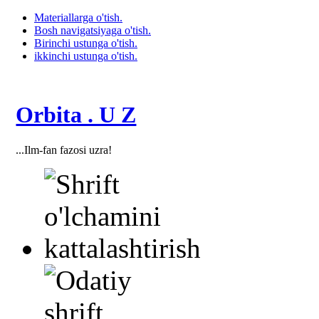
Materiallarga o'tish.
Bosh navigatsiyaga o'tish.
Birinchi ustunga o'tish.
ikkinchi ustunga o'tish.
Orbita . U Z
...Ilm-fan fazosi uzra!