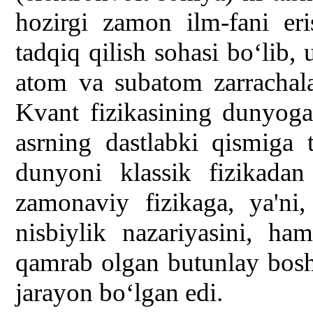
hozirgi zamon ilm-fani er
tadqiq qilish sohasi bo‘lib, 
atom va subatom zarrachala
Kvant fizikasining dunyoga
asrning dastlabki qismiga 
dunyoni klassik fizikadan
zamonaviy fizikaga, ya'n
nisbiylik nazariyasini, ha
qamrab olgan butunlay bosh
jarayon bo‘lgan edi.