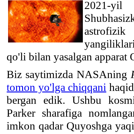
2021-yil
Shubhasi
astrofiz
yangiliklar
qo'li bilan yasalgan apparat
Biz saytimizda NASAning
tomon yo'lga chiqqani
haqid
bergan edik. Ushbu kosmik
Parker sharafiga nomlanga
imkon qadar Quyoshga yaqin