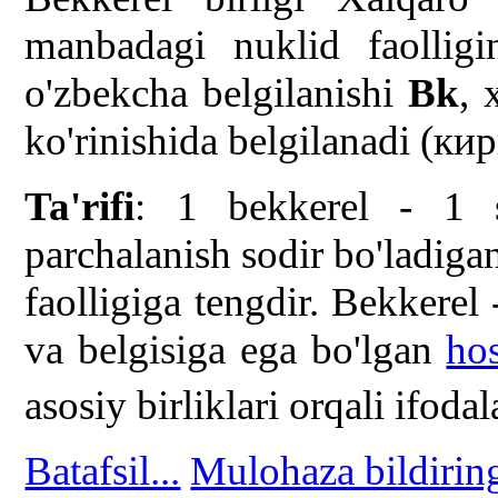
manbadagi nuklid faolligin
o'zbekcha belgilanishi
Bk
, 
ko'rinishida belgilanadi (к
Ta'rifi
: 1 bekkerel - 1 s
parchalanish sodir bo'ladig
faolligiga tengdir. Bekkerel
va belgisiga ega bo'lgan
hos
asosiy birliklari orqali ifod
Batafsil...
Mulohaza bildirin