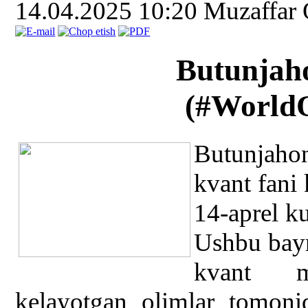
14.04.2025 10:20
Muzaffar
Butunjaho
(
#World
Butunjaho
kvant fani 
14-aprel ku
Ushbu bayr
kvant me
kelayotgan olimlar tomoni