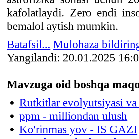
kafolatlaydi. Zero endi in
bemalol aytish mumkin.
Batafsil...
Mulohaza bildirin
Yangilаndi: 20.01.2025 16:
Mavzuga oid boshqa mаqоl
Rutkitlar evolyutsiyasi va
ppm - milliondan ulush
Ko'rinmas yov - IS GAZI