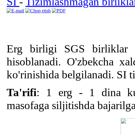
SI
-
Tizimlashmagan birlikla
Erg birligi SGS birliklar 
hisoblanadi. O'zbekcha xal
ko'rinishida belgilanadi. SI 
Ta'rifi
: 1 erg - 1 dina ku
masofaga siljitishda bajarilg