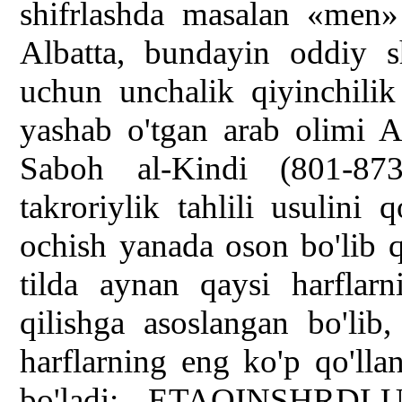
shifrlashda masalan «men»
Albatta, bundayin oddiy s
uchun unchalik qiyinchilik
yashab o'tgan arab olimi 
Saboh al-Kindi (801-873
takroriylik tahlili usulini 
ochish yanada oson bo'lib 
tilda aynan qaysi harflarn
qilishga asoslangan bo'lib,
harflarning eng ko'p qo'lla
bo'ladi: ETAOINSHRDLU.