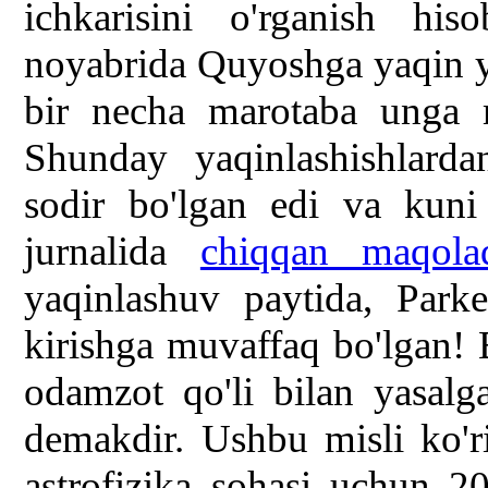
ichkarisini o'rganish his
noyabrida Quyoshga yaqin y
bir necha marotaba unga m
Shunday yaqinlashishlarda
sodir bo'lgan edi va kuni
jurnalida
chiqqan maqolad
yaqinlashuv paytida, Park
kirishga muvaffaq bo'lgan! 
odamzot qo'li bilan yasal
demakdir. Ushbu misli ko'ri
astrofizika sohasi uchun 202