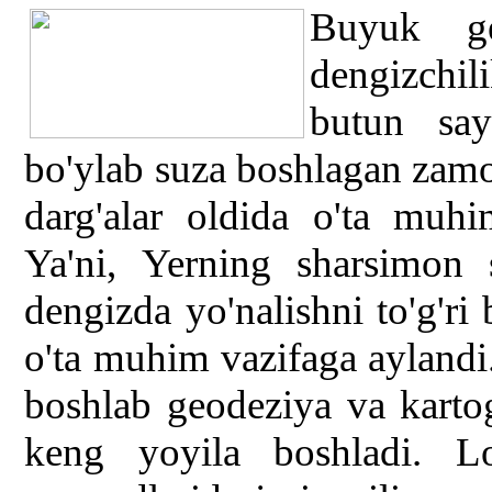
Buyuk geo
dengizchili
butun sa
bo'ylab suza boshlagan zamo
darg'alar oldida o'ta muh
Ya'ni, Yerning sharsimon 
dengizda yo'nalishni to'g'ri
o'ta muhim vazifaga ayland
boshlab geodeziya va karto
keng yoyila boshladi. L