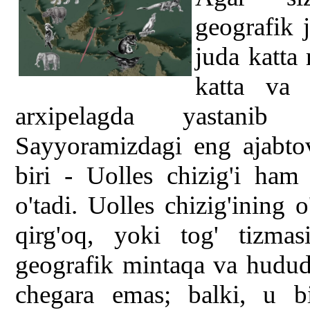
geografik j
juda katta
katta va 
arxipelagda yastanib
Sayyoramizdagi eng ajabtov
biri - Uolles chizig'i ha
o'tadi. Uolles chizig'ining 
qirg'oq, yoki tog' tizmas
geografik mintaqa va hududla
chegara emas; balki, u bi