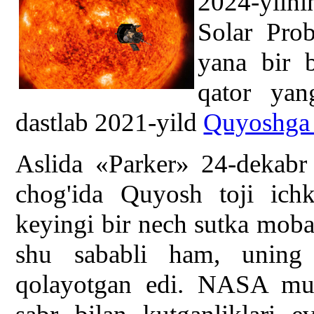
2024-yilni
Solar Pro
yana bir b
qator yan
dastlab 2021-yild
Quyoshga 
Aslida «Parker» 24-dekabr
chog'ida Quyosh toji ichk
keyingi bir nech sutka moba
shu sababli ham, uning 
qolayotgan edi. NASA muha