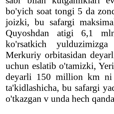
sabr bilan kutganliklari 
bo'yich soat tongi 5 da zon
joizki, bu safargi maksim
Quyoshdan atigi 6,1 mln
ko'rsatkich yulduzimizg
Merkuriy orbitasidan deyarl
uchun eslatib o'tamizki, Ye
deyarli 150 million km ni
ta'kidlashicha, bu safargi 
o'tkazgan v unda hech qanda