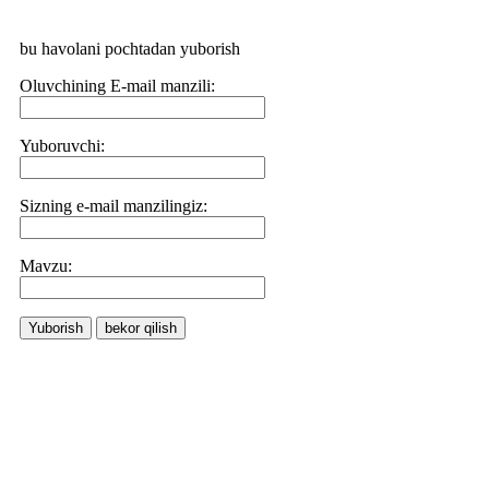
bu havolani pochtadan yuborish
Oluvchining E-mail manzili:
Yuboruvchi:
Sizning e-mail manzilingiz:
Маvzu:
Yuborish
bekor qilish