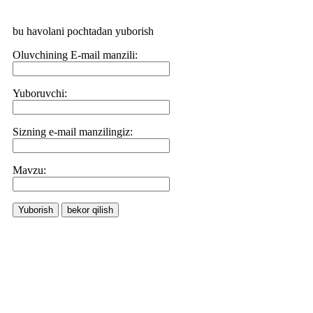
bu havolani pochtadan yuborish
Oluvchining E-mail manzili:
Yuboruvchi:
Sizning e-mail manzilingiz:
Маvzu:
Yuborish
bekor qilish