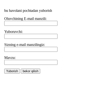
bu havolani pochtadan yuborish
Oluvchining E-mail manzili:
Yuboruvchi:
Sizning e-mail manzilingiz:
Маvzu:
Yuborish
bekor qilish