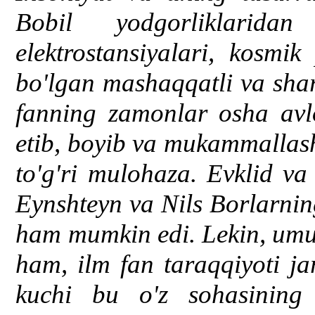
Bobil yodgorliklarid
elektrostansiyalari, kosmi
bo'lgan mashaqqatli va shara
fanning zamonlar osha avlo
etib, boyib va mukammallash
to'g'ri mulohaza. Evklid va
Eynshteyn va Nils Borlarnin
ham mumkin edi. Lekin, u
ham, ilm fan taraqqiyoti j
kuchi bu o'z sohasining 