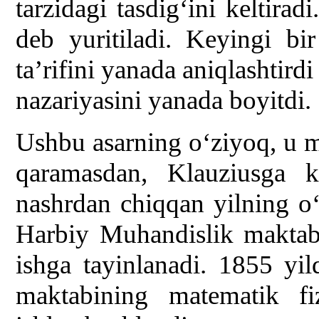
tarzidagi tasdig‘ini keltiradi
deb yuritiladi. Keyingi bir
ta’rifini yanada aniqlashtird
nazariyasini yanada boyitdi.
Ushbu asarning o‘ziyoq, u mu
qaramasdan, Klauziusga ka
nashrdan chiqqan yilning o‘z
Harbiy Muhandislik maktabi
ishga tayinlanadi. 1855 yil
maktabining matematik fiz