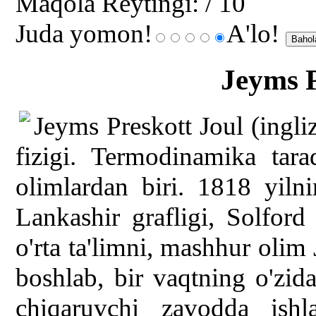
Maqola Reytingi:
/ 10
Juda yomon!
A'lo!
Jeyms
Jeyms Preskott Joul (ingl
fizigi. Termodinamika tar
olimlardan biri. 1818 yil
Lankashir grafligi, Solford
o'rta ta'limni, mashhur oli
boshlab, bir vaqtning o'zida,
chiqaruvchi zavodda ishl