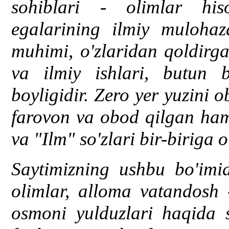
sohiblari - olimlar hi
egalarining ilmiy mulohaz
muhimi, o'zlaridan qoldirga
va ilmiy ishlari, butun 
boyligidir. Zero yer yuzini
farovon va obod qilgan ham
va "Ilm" so'zlari bir-biriga 
Saytimizning ushbu bo'imi
olimlar, alloma vatandosh 
osmoni yulduzlari haqida 