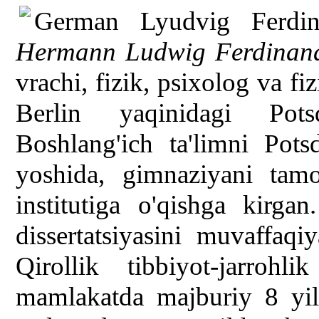
German Lyudvig Ferdin
Hermann Ludwig Ferdinand
vrachi, fizik, psixolog va fi
Berlin yaqinidagi Pots
Boshlang'ich ta'limni Pot
yoshida, gimnaziyani tamom
institutiga o'qishga kirgan
dissertatsiyasini muvaffaq
Qirollik tibbiyot-jarrohli
mamlakatda majburiy 8 yil