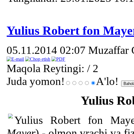
Yulius Robert fon Maye
05.11.2014 02:07
Muzaffar
Maqola Reytingi:
/ 2
Juda yomon!
A'lo!
Yulius Ro
Yulius Robert fon May
Mayer
) - olmon vrachi va f