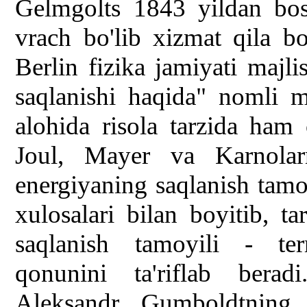
Gelmgolts 1843 yildan bos
vrach bo'lib xizmat qila bo
Berlin fizika jamiyati majl
saqlanishi haqida" nomli m
alohida risola tarzida ham
Joul, Mayer va Karnolarni
energiyaning saqlanish tamo
xulosalari bilan boyitib, t
saqlanish tamoyili - te
qonunini ta'riflab berad
Aleksandr Gumboldtning 