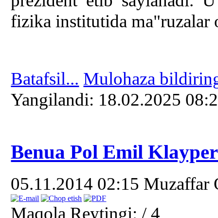
prezident etib saylanadi. 
fizika institutida ma"ruzalar
Batafsil...
Mulohaza bildirin
Yangilаndi: 18.02.2025 08:
Benua Pol Emil Klaype
05.11.2014 02:15
Muzaffar
Maqola Reytingi:
/ 4