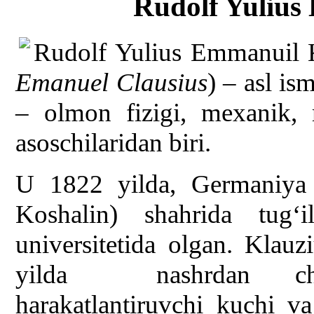
Rudolf Yulius
Rudolf Yulius Emmanuil 
Emanuel Clausius
) – asl is
– olmon fizigi, mexanik, 
asoschilaridan biri.
U 1822 yilda, Germaniya i
Koshalin) shahrida tug‘
universitetida olgan. Klauz
yilda nashrdan chiqq
harakatlantiruvchi kuchi v