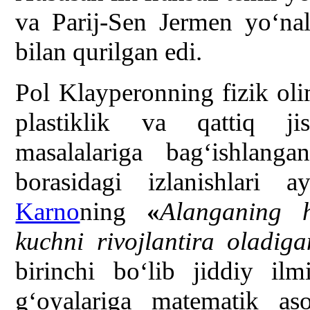
va Parij-Sen Jermen yo‘nal
bilan qurilgan edi.
Pol Klayperonning fizik olim 
plastiklik va qattiq ji
masalalariga bag‘ishlang
borasidagi izlanishlari
Karno
ning
«
Alanganing h
kuchni rivojlantira oladi
birinchi bo‘lib jiddiy il
g‘oyalariga matematik a