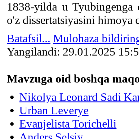
1838-yilda u Tyubingenga q
o'z dissertatsiyasini himoya q
Batafsil...
Mulohaza bildirin
Yangilаndi: 29.01.2025 15:
Mavzuga oid boshqa mаqоl
Nikolya Leonard Sadi Ka
Urban Leverye
Evanjelista Torichelli
Anders Selsiy