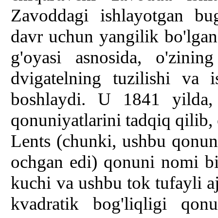
Zavoddagi ishlayotgan bug
davr uchun yangilik bo'lgan
g'oyasi asnosida, o'zinin
dvigatelning tuzilishi va 
boshlaydi. U 1841 yilda, e
qonuniyatlarini tadqiq qilib, 
Lents (chunki, ushbu qonun
ochgan edi) qonuni nomi bil
kuchi va ushbu tok tufayli a
kvadratik bog'liqligi qon