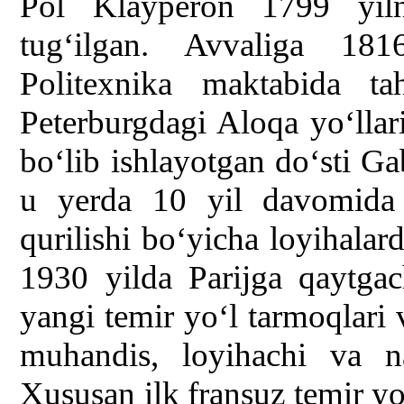
Pol Klayperon 1799 yilni
tug‘ilgan. Avvaliga 181
Politexnika maktabida ta
Peterburgdagi Aloqa yo‘llari
bo‘lib ishlayotgan do‘sti G
u yerda 10 yil davomida i
qurilishi bo‘yicha loyihalard
1930 yilda Parijga qaytgac
yangi temir yo‘l tarmoqlari v
muhandis, loyihachi va naz
Xususan ilk fransuz temir yo