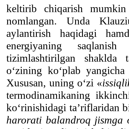
keltirib chiqarish mumki
nomlangan. Unda Klauziu
aylantirish haqidagi ham
energiyaning saqlanish 
tizimlashtirilgan shaklda 
o‘zining ko‘plab yangicha 
Xususan, uning o‘zi «
issiql
termodinamikaning ikkinch
ko‘rinishidagi ta’riflaridan b
harorati balandroq jismga 