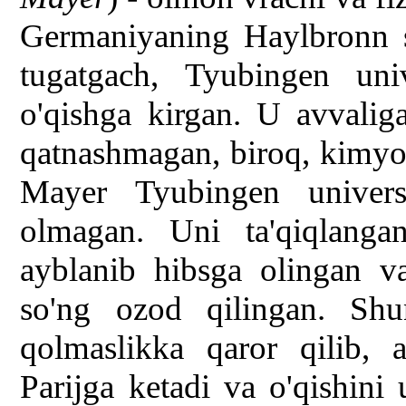
Germaniyaning Haylbronn sh
tugatgach, Tyubingen unive
o'qishga kirgan. U avvalig
qatnashmagan, biroq, kimyo
Mayer Tyubingen universit
olmagan. Uni ta'qiqlangan
ayblanib hibsga olingan v
so'ng ozod qilingan. Sh
qolmaslikka qaror qilib,
Parijga ketadi va o'qishini