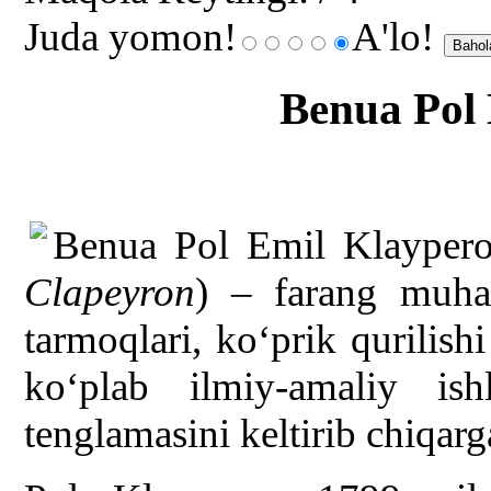
Juda yomon!
A'lo!
Benua Pol
Benua Pol Emil Klaypero
Clapeyron
) – farang muhan
tarmoqlari, ko‘prik qurilish
ko‘plab ilmiy-amaliy ish
tenglamasini keltirib chiqar