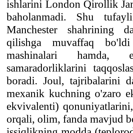
ishlarini London Qirollik J
baholanmadi. Shu tufayl
Manchester shahrining dav
qilishga muvaffaq bo'ld
mashinalari hamda, elek
samaradorliklarini taqqosla
boradi. Joul, tajribalarini 
mexanik kuchning o'zaro ek
ekvivalenti) qonuniyatlarini
orqali, olim, fanda mavjud bo
issiqlikning modda (teplorod