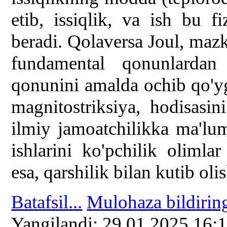
etib, issiqlik, va ish bu fi
beradi. Qolaversa Joul, mazku
fundamental qonunlardan 
qonunini amalda ochib qo'yg
magnitostriksiya, hodisasi
ilmiy jamoatchilikka ma'lu
ishlarini ko'pchilik olimla
esa, qarshilik bilan kutib oli
Batafsil...
Mulohaza bildirin
Yangilаndi: 29.01.2025 16: