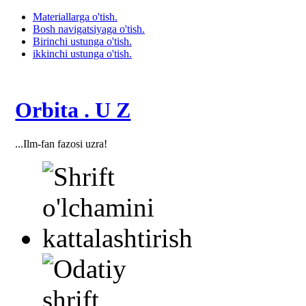
Materiallarga o'tish.
Bosh navigatsiyaga o'tish.
Birinchi ustunga o'tish.
ikkinchi ustunga o'tish.
Orbita . U Z
...Ilm-fan fazosi uzra!