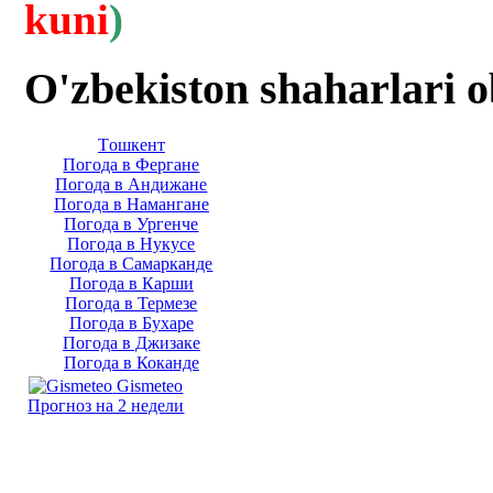
kuni
)
O'zbekiston shaharlari 
Тoшкент
Погода в Фергане
Погода в Андижане
Погода в Намангане
Погода в Ургенче
Погода в Нукусе
Погода в Самарканде
Погода в Карши
Погода в Термезе
Погода в Бухаре
Погода в Джизаке
Погода в Коканде
Gismeteo
Прогноз на 2 недели