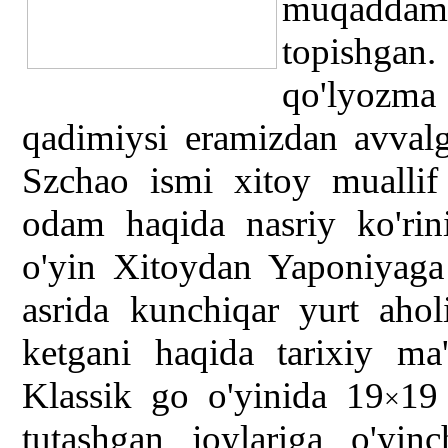
muqadda
topishga
qo'lyozm
qadimiysi eramizdan avvalgi
Szchao ismi xitoy muallif
odam haqida nasriy ko'rin
o'yin Xitoydan Yaponiyaga
asrida kunchiqar yurt ahol
ketgani haqida tarixiy ma
Klassik go o'yinida 19
19
×
tutashgan joylariga o'yin