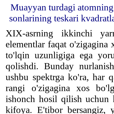
Muayyan turdagi atomning n
sonlarining teskari kvadratl
XIX-asrning ikkinchi ya
elementlar faqat o'zigagina 
to'lqin uzunligiga ega yoru
qolishdi. Bunday nurlanish
ushbu spektrga ko'ra, har 
rangi o'zigagina xos bo'l
ishonch hosil qilish uchun 
kifoya. E'tibor bersangiz, y