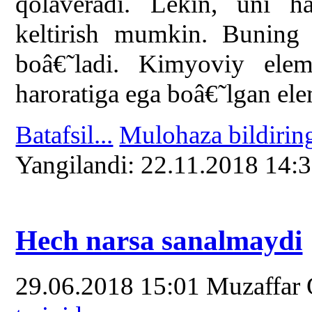
qolaveradi. Lekin, uni h
keltirish mumkin. Buning
boâ€˜ladi. Kimyoviy elem
haroratiga ega boâ€˜lgan el
Batafsil...
Mulohaza bildirin
Yangilаndi: 22.11.2018 14:
Hech narsa sanalmaydi
29.06.2018 15:01
Muzaffar