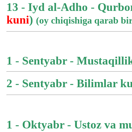
13 - Iyd al-Adho - Qurbo
kuni
)
(oy chiqishiga qarab b
1 - Sentyabr - Mustaqilli
2 - Sentyabr - Bilimlar ku
1 - Oktyabr - Ustoz va m