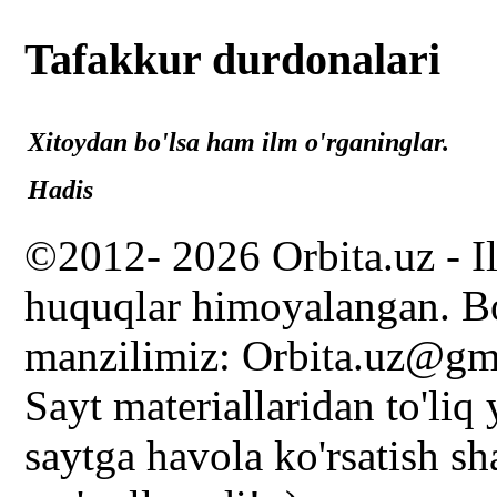
Tafakkur durdonalari
Xitoydan bo'lsa ham ilm o'rganinglar.
Hadis
©2012- 2026 Orbita.uz - I
huquqlar himoyalangan. Bo
manzilimiz: Orbita.uz@gm
Sayt materiallaridan to'liq
saytga havola ko'rsatish s