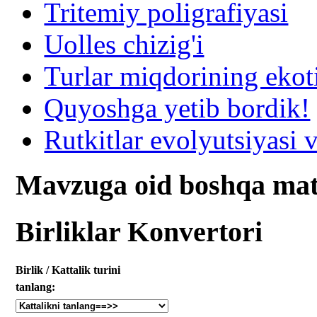
Tritemiy poligrafiyasi
Uolles chizig'i
Turlar miqdorining ekot
Quyoshga yetib bordik!
Rutkitlar evolyutsiyasi v
Mavzuga oid boshqa mat
Birliklar Konvertori
Birlik / Kattalik turini
tanlang: