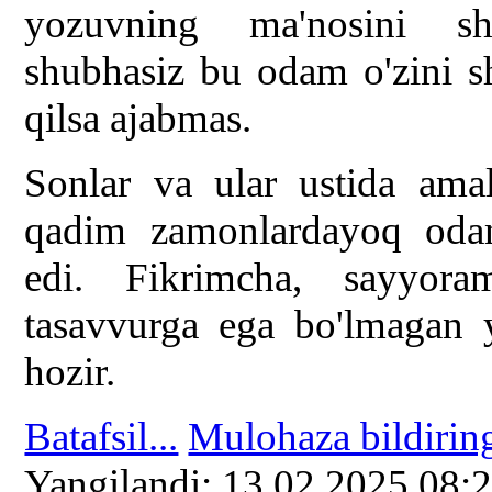
yozuvning ma'nosini sher
shubhasiz bu odam o'zini sh
qilsa ajabmas.
Sonlar va ular ustida amal
qadim zamonlardayoq odam
edi. Fikrimcha, sayyora
tasavvurga ega bo'lmagan 
hozir.
Batafsil...
Mulohaza bildirin
Yangilаndi: 13.02.2025 08: