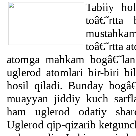
Tabiiy ho
toâ€˜rtta
mustahkam 
toâ€˜rtta a
atomga mahkam bogâ€˜lani
uglerod atomlari bir-biri 
hosil qiladi. Bunday bogâ
muayyan jiddiy kuch sarfl
ham uglerod odatiy sharoi
Uglerod qip-qizarib ketgunc