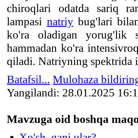
chiroqlari odatda sariq r
lampasi
natriy
bug'lari bilan
ko'ra oladigan yorug'lik 
hammadan ko'ra intensivroq
qiladi. Natriyning spektrida i
Batafsil...
Mulohaza bildirin
Yangilаndi: 28.01.2025 16:
Mavzuga oid boshqa mаqоl
Xo'sh, qani ular?