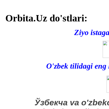
Orbita.Uz do'stlari:
Ziyo istag
O'zbek tilidagi eng
​Ўзбекча va o'zbek