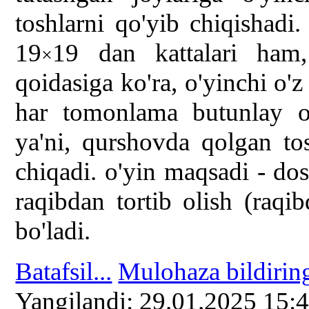
toshlarni qo'yib chiqishadi
19
19 dan kattalari ham,
×
qoidasiga ko'ra, o'yinchi o'z 
har tomonlama butunlay o'
ya'ni, qurshovda qolgan to
chiqadi. o'yin maqsadi - do
raqibdan tortib olish (raqi
bo'ladi.
Batafsil...
Mulohaza bildirin
Yangilаndi: 29.01.2025 15: