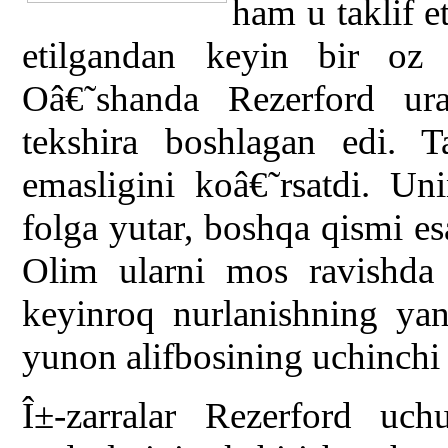
ham u taklif e
etilgandan keyin bir oz 
Oâ€˜shanda Rezerford uran
tekshira boshlagan edi. Ta
emasligini koâ€˜rsatdi. U
folga yutar, boshqa qismi es
Olim ularni mos ravishda 
keyinroq nurlanishning yan
yunon alifbosining uchinchi h
Î±-zarralar Rezerford uc