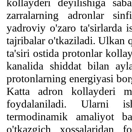
kollayderi deyilishiga sab
zarralarning adronlar si
yadroviy o'zaro ta'sirlarda i
tajribalar o'tkaziladi. Ulkan
ta'siri ostida protonlar koll
kanalida shiddat bilan ayl
protonlarning energiyasi bor
Katta adron kollayderi ma
foydalaniladi. Ularni i
termodinamik amaliyot baj
o'tkazgich xossalaridan f