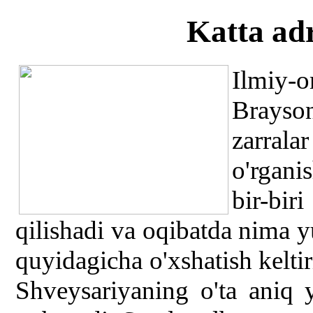
Katta ad
Ilmiy-
Brayso
zarrala
o'rgani
bir-bi
qilishadi va oqibatda nima y
quyidagicha o'xshatish kelti
Shveysariyaning o'ta aniq 