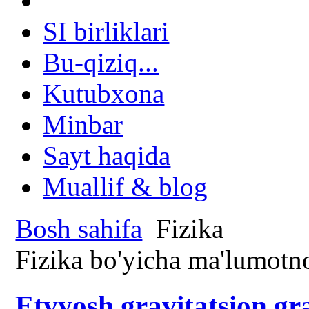
SI birliklari
Bu-qiziq...
Kutubxona
Minbar
Sayt haqida
Muallif & blog
Bosh sahifa
Fizika
Fizika bo'yicha ma'lumotn
Etvyosh gravitatsion gr