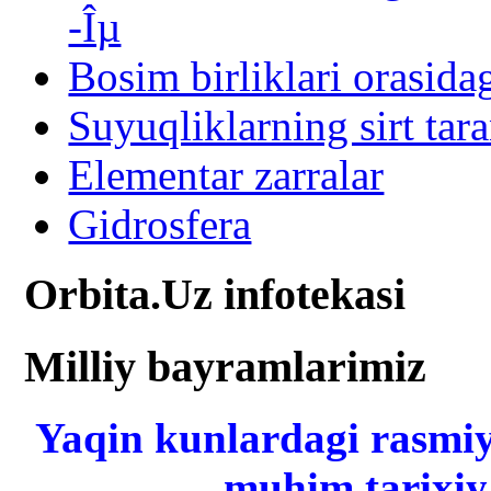
-Îµ
Bosim birliklari orasida
Suyuqliklarning sirt tara
Elementar zarralar
Gidrosfera
Orbita.Uz infotekasi
Milliy bayramlarimiz
Yaqin kunlardagi rasmiy
muhim tarixiy 