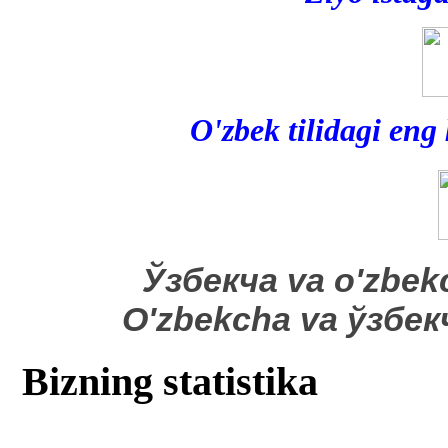
O'zbek tilidagi eng
​Ўзбекча va o'zbek
O'zbekcha va ўзбе
Bizning statistika