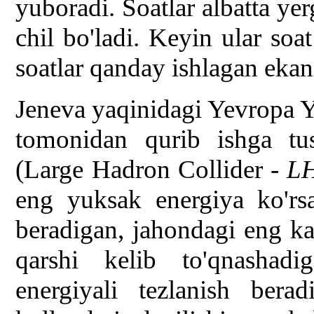
yuboradi. Soatlar albatta yer
chil bo'ladi. Keyin ular soat
soatlar qanday ishlagan ekan?
Jeneva yaqinidagi Yevropa Ya
tomonidan qurib ishga tus
(Large Hadron Collider -
L
eng yuksak energiya ko'rsa
beradigan, jahondagi eng kat
qarshi kelib to'qnashad
energiyali tezlanish bera