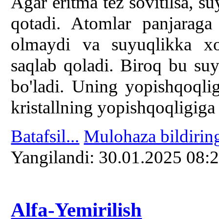
Agar eritma tez sovitilsa, s
qotadi. Atomlar panjaraga 
olmaydi va suyuqlikka xos
saqlab qoladi. Biroq bu s
bo'ladi. Uning yopishqoqli
kristallning yopishqoqligiga 
Batafsil...
Mulohaza bildirin
Yangilаndi: 30.01.2025 08:
Alfa-Yemirilish