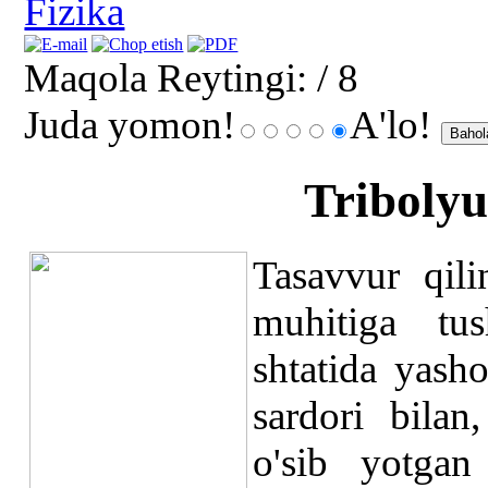
Fizika
Maqola Reytingi:
/ 8
Juda yomon!
A'lo!
Tribolyu
Tasavvur qili
muhitiga tus
shtatida yash
sardori bilan
o'sib yotgan