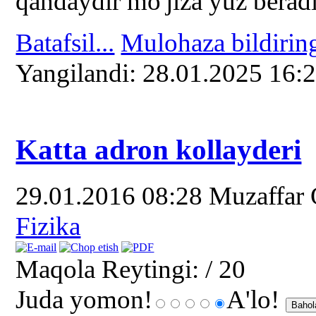
qandaydir mo'jiza yuz beradi
Batafsil...
Mulohaza bildirin
Yangilаndi: 28.01.2025 16:
Katta adron kollayderi
29.01.2016 08:28
Muzaffar
Fizika
Maqola Reytingi:
/ 20
Juda yomon!
A'lo!