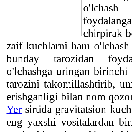
o'lchas
foydalan
chirpirak b
zaif kuchlarni ham o'lchash
bunday tarozidan foydal
o'lchashga uringan birinchi
tarozini takomillashtirib, un
erishganligi bilan nom qozon
Yer
sirtida gravitatsion kuch
eng yaxshi vositalardan bi