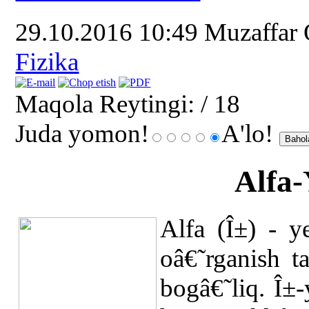
29.10.2016 10:49
Muzaffar
Fizika
Maqola Reytingi:
/ 18
Juda yomon!
A'lo!
Alfa-
Alfa (Î±) - y
oâ€˜rganish t
bogâ€˜liq. Î±-