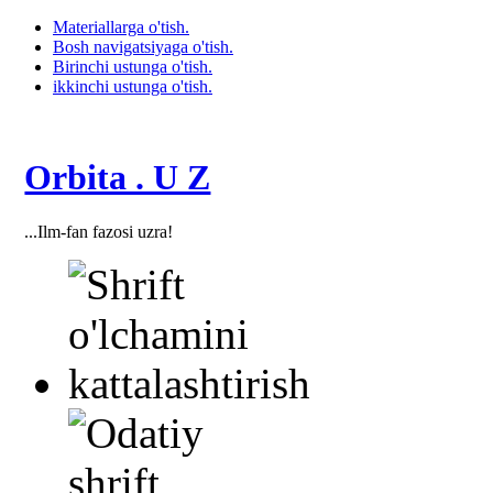
Materiallarga o'tish.
Bosh navigatsiyaga o'tish.
Birinchi ustunga o'tish.
ikkinchi ustunga o'tish.
Orbita . U Z
...Ilm-fan fazosi uzra!