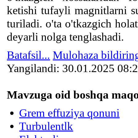
ketishi tufayli magnitlarni s
turiladi. o'ta o'tkazgich hola
deyarli nolga tenglashadi.
Batafsil...
Mulohaza bildirin
Yangilаndi: 30.01.2025 08:
Mavzuga oid boshqa mаqоl
Grem effuziya qonuni
Turbulentlk