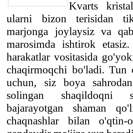
Kvarts krista
ularni bizon terisidan ti
marjonga joylaysiz va qab
marosimda ishtirok etasiz
harakatlar vositasida go'yok
chaqirmoqchi bo'ladi. Tun 
uchun, siz boya sahrodan 
solingan shaqildoqni sh
bajarayotgan shaman qo'li
chaqnashlar bilan o'qtin-