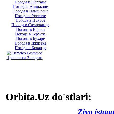
Погода в Фергане
Погода в Андижане
Погода в Намангане
Погода в Ургенче
Погода в Нукусе
Погода в Самарканде
Погода в Карши
Погода в Термезе
Погода в Бухаре
Погода в Джизаке
Погода в Коканде
Gismeteo
Прогноз на 2 недели
Orbita.Uz do'stlari:
Ziyo istag