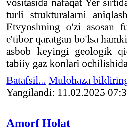
vositasida nafaqat Yer sirtida
turli strukturalarni aniq
Etvyoshning o'zi asosan f
e'tibor qaratgan bo'lsa hamk
asbob keyingi geologik qid
tabiiy gaz konlari ochilishi
Batafsil...
Mulohaza bildirin
Yangilаndi: 11.02.2025 07:
Amorf Holat