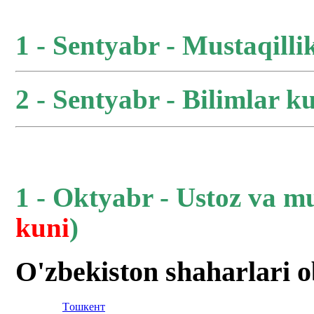
1 - Sentyabr - Mustaqilli
2 - Sentyabr - Bilimlar ku
1 - Oktyabr - Ustoz va m
kuni
)
O'zbekiston shaharlari 
Тoшкент