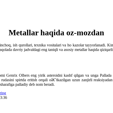
Metallar haqida oz-mozdan
nchoq, ish qurollari, texnika vositalari va ho kazolar tayyorlanadi. Ki
maqolada davriy jadvaldagi eng taniqli va asosiy metallar haqida qiziqa
omi Genrix Olbers eng yirik asteroidni kashf qilgan va unga Pallada
 rudasini spirtda eritish orqali oâ€˜tkazilgan uzun zanjirli reaksiyad
 sharafiga palladiy deb nom beradi.
ring
23:36