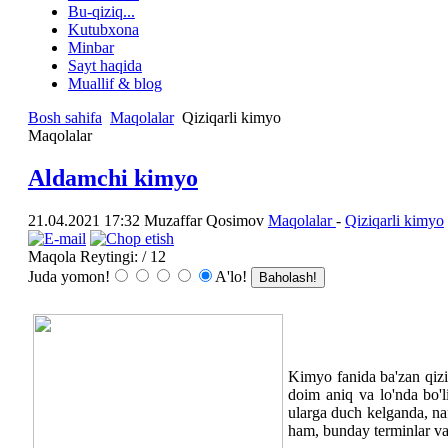
Bu-qiziq...
Kutubxona
Minbar
Sayt haqida
Muallif & blog
Bosh sahifa
Maqolalar
Qiziqarli kimyo
Maqolalar
Aldamchi kimyo
21.04.2021 17:32
Muzaffar Qosimov
Maqolalar
-
Qiziqarli kimyo
Maqola Reytingi:
/ 12
Juda yomon!
A'lo!
Kimyo fanida ba'zan qizi
doim aniq va lo'nda bo'l
ularga duch kelganda, naf
ham, bunday terminlar va