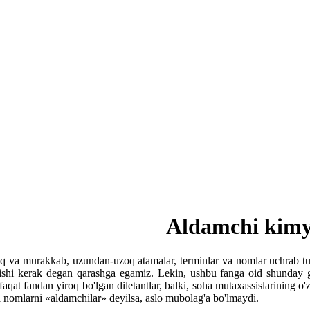
Aldamchi kim
q va murakkab, uzundan-uzoq atamalar, terminlar va nomlar uchrab tur
ishi kerak degan qarashga egamiz. Lekin, ushbu fanga oid shunday g'a
aqat fandan yiroq bo'lgan diletantlar, balki, soha mutaxassislarining o'
 nomlarni «aldamchilar» deyilsa, aslo mubolag'a bo'lmaydi.