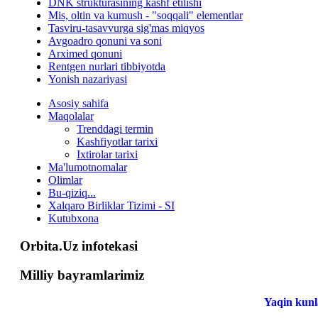
DNK strukturasining kashf etilishi
Mis, oltin va kumush - "soqqali" elementlar
Tasviru-tasavvurga sig'mas miqyos
Avgoadro qonuni va soni
Arximed qonuni
Rentgen nurlari tibbiyotda
Yonish nazariyasi
Asosiy sahifa
Maqolalar
Trenddagi termin
Kashfiyotlar tarixi
Ixtirolar tarixi
Ma'lumotnomalar
Olimlar
Bu-qiziq...
Xalqaro Birliklar Tizimi - SI
Kutubxona
Orbita.Uz infotekasi
Milliy bayramlarimiz
Yaqin kunl