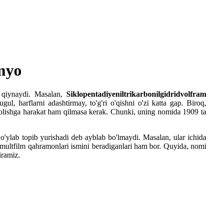
imyo
 qiynaydi. Masalan,
Siklopentadiyeniltrikarbonilgidridvolfram
ugul, harflarni adashtirmay, to'g'ri o'qishni o'zi katta gap. Biroq,
ishga harakat ham qilmasa kerak. Chunki, uning nomida 1909 ta
'ylab topib yurishadi deb ayblab bo'lmaydi. Masalan, ular ichida
 multfilm qahramonlari ismini beradiganlari ham bor. Quyida, nomi
iramiz.