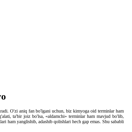
yo
adi. O'zi aniq fan bo'lgani uchun, biz kimyoga oid terminlar ham
lati, ta'bir joiz bo'lsa, «aldamchi» terminlar ham mavjud bo'lib,
zlari ham yanglishib, adashib qolishlari hech gap emas. Shu sababli