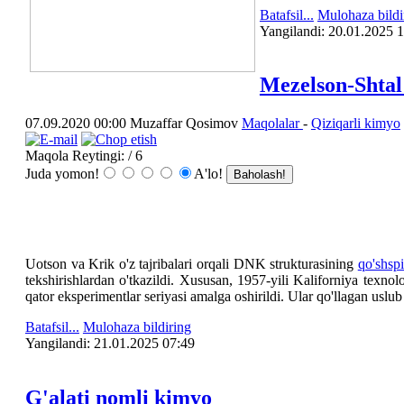
Batafsil...
Mulohaza bildi
Yangilаndi: 20.01.2025 
Mezelson-Shtal
07.09.2020 00:00
Muzaffar Qosimov
Maqolalar
-
Qiziqarli kimyo
Maqola Reytingi:
/ 6
Juda yomon!
A'lo!
Uotson va Krik o'z tajribalari orqali DNK strukturasining
qo'shsp
tekshirishlardan o'tkazildi. Xususan, 1957-yili Kaliforniya texno
qator eksperimentlar seriyasi amalga oshirildi. Ular qo'llagan usl
Batafsil...
Mulohaza bildiring
Yangilаndi: 21.01.2025 07:49
G'alati nomli kimyo