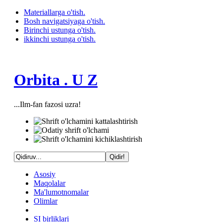
Materiallarga o'tish.
Bosh navigatsiyaga o'tish.
Birinchi ustunga o'tish.
ikkinchi ustunga o'tish.
Orbita . U Z
...Ilm-fan fazosi uzra!
Asosiy
Maqolalar
Ma'lumotnomalar
Olimlar
SI birliklari