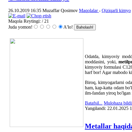
26.10.2019 16:35
Muzaffar Qosimov
Maqolalar
-
Qiziqarli kimyo
Maqola Reytingi:
/ 21
Juda yomon!
A'lo!
Odatda, kimyoviy modda
moddasini, yoki,
metilp
kimyoviy formulasi C128
harf bor! Agar mabodo kim
Biroq, kimyogarlarni oda
ham, kap-katta odam bo'l
ilm-fandan yiroq bo'lgan
Batafsil...
Mulohaza bildi
Yangilаndi: 22.01.2025 
Metallar haqid