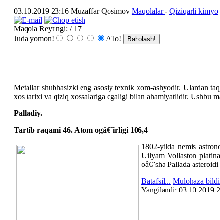
03.10.2019 23:16
Muzaffar Qosimov
Maqolalar
-
Qiziqarli kimyo
Maqola Reytingi:
/ 17
Juda yomon!
A'lo!
Metallar shubhasizki eng asosiy texnik xom-ashyodir. Ulardan taqi
xos tarixi va qiziq xossalariga egaligi bilan ahamiyatlidir. Ushbu 
Palladiy.
Tartib raqami 46. Atom ogâ€˜irligi 106,4
1802-yilda nemis astron
Uilyam Vollaston platina
oâ€˜sha Pallada asteroidi
Batafsil...
Mulohaza bildi
Yangilаndi: 03.10.2019 