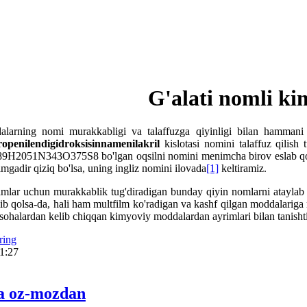
G'alati nomli k
larning nomi murakkabligi va talaffuzga qiyinligi bilan hammani
ropenilendigidroksisinnamenilakril
kislotasi nomini talaffuz qilish t
9H2051N343O375S8 bo'lgan oqsilni nomini menimcha birov eslab qol
gadir qiziq bo'lsa, uning ingliz nomini ilovada
[1]
keltiramiz.
mlar uchun murakkablik tug'diradigan bunday qiyin nomlarni ataylab o
ib qolsa-da, hali ham multfilm ko'radigan va kashf qilgan moddalariga
 sohalardan kelib chiqqan kimyoviy moddalardan ayrimlari bilan tanisht
ring
11:27
a oz-mozdan