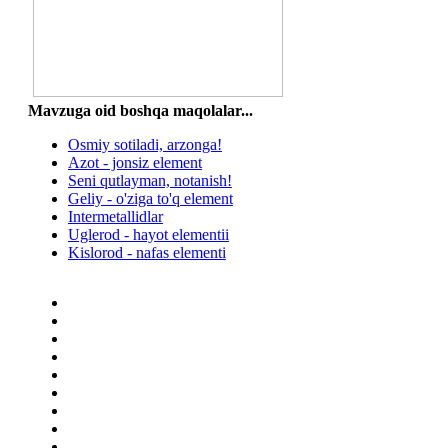
Mavzuga oid boshqa mаqоlаlаr...
Osmiy sotiladi, arzonga!
Azot - jonsiz element
Seni qutlayman, notanish!
Geliy - o'ziga to'q element
Intermetallidlar
Uglerod - hayot elementii
Kislorod - nafas elementi