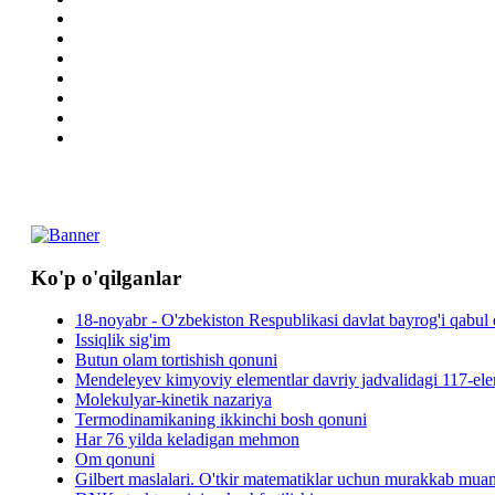
Ko'p o'qilganlar
18-noyabr - O'zbekiston Respublikasi davlat bayrog'i qabul 
Issiqlik sig'im
Butun olam tortishish qonuni
Mendeleyev kimyoviy elementlar davriy jadvalidagi 117-elem
Molekulyar-kinetik nazariya
Termodinamikaning ikkinchi bosh qonuni
Har 76 yilda keladigan mehmon
Om qonuni
Gilbert maslalari. O'tkir matematiklar uchun murakkab mua