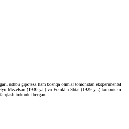
ngari, ushbu gipoteza ham boshqa olimlar tomonidan eksperimental
Metyu Mezelson (1930 y.t.) va Franklin Shtal (1929 y.t.) tomonidan
 farqlash imkonini bergan.