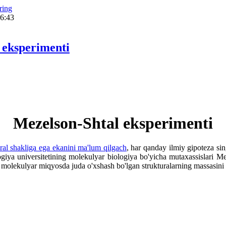
ring
16:43
 eksperimenti
Mezelson-Shtal eksperimenti
iral shakliga ega ekanini ma'lum qilgach
, har qanday ilmiy gipoteza si
logiya universitetining molekulyar biologiya bo'yicha mutaxassislari 
ub molekulyar miqyosda juda o'xshash bo'lgan strukturalarning massasini