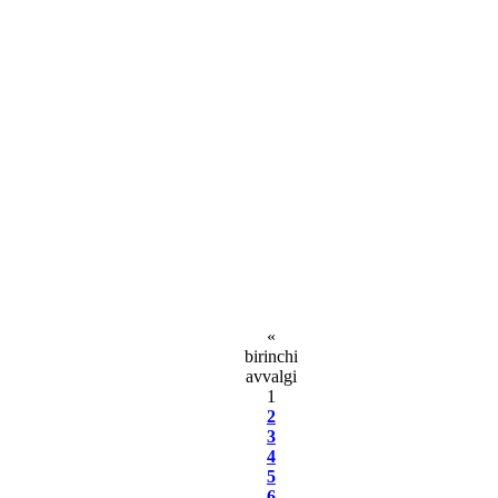
«
birinchi
avvаlgi
1
2
3
4
5
6