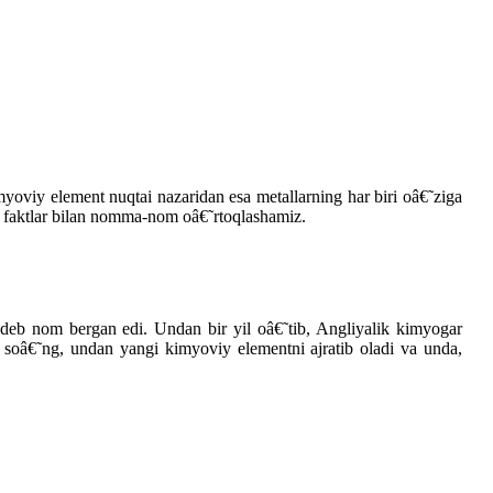
myoviy element nuqtai nazaridan esa metallarning har biri oâ€˜ziga
rli faktlar bilan nomma-nom oâ€˜rtoqlashamiz.
 deb nom bergan edi. Undan bir yil oâ€˜tib, Angliyalik kimyogar
an soâ€˜ng, undan yangi kimyoviy elementni ajratib oladi va unda,