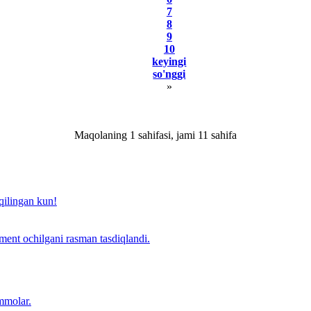
7
8
9
10
kеyingi
so'nggi
»
Maqolaning 1 sahifasi, jami 11 sаhifа
qilingan kun!
ent ochilgani rasman tasdiqlandi.
mmolar.