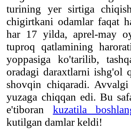
turining yer sirtiga chiqi
chigirtkani odamlar faqat h
har 17 yilda, aprel-may o
tuproq qatlamining harora
yoppasiga ko'tarilib, tas
oradagi daraxtlarni ishg'ol 
shovqin chiqaradi. Avvalgi
yuzaga chiqqan edi. Bu saf
e'tiboran
kuzatila boshlan
kutilgan damlar keldi!