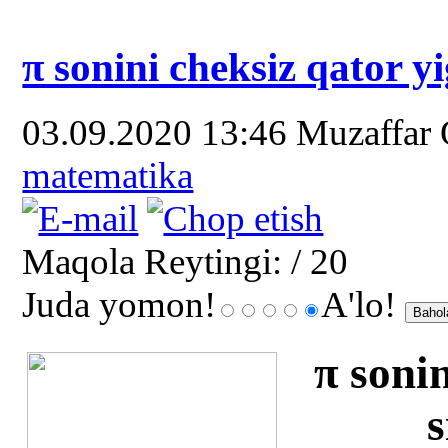
π sonini cheksiz qator yi
03.09.2020 13:46
Muzaffar
matematika
Maqola Reytingi:
/ 20
Juda yomon!
A'lo!
π sonin
s