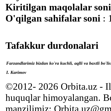
Kiritilgan mаqolalar son
O'qilgan sahifalar soni
: 
Tafakkur durdonalari
Farzandlarimiz bizdan ko'ra kuchli, aqlli va baxtli bo'lis
I. Karimov
©2012- 2026 Orbita.uz - I
huquqlar himoyalangan. Bo
manzilimiz: Orbita.uz@gm