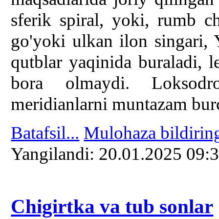
sferik spiral, yoki, rumb 
go'yoki ulkan ilon singari, 
qutblar yaqinida buraladi, 
bora olmaydi. Loksodro
meridianlarni muntazam burch
Batafsil...
Mulohaza bildirin
Yangilаndi: 20.01.2025 09:
Chigirtka va tub sonlar