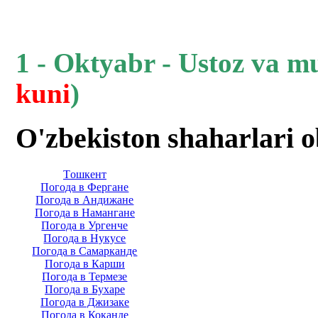
1 - Oktyabr - Ustoz va m
kuni
)
O'zbekiston shaharlari 
Тoшкент
Погода в Фергане
Погода в Андижане
Погода в Намангане
Погода в Ургенче
Погода в Нукусе
Погода в Самарканде
Погода в Карши
Погода в Термезе
Погода в Бухаре
Погода в Джизаке
Погода в Коканде