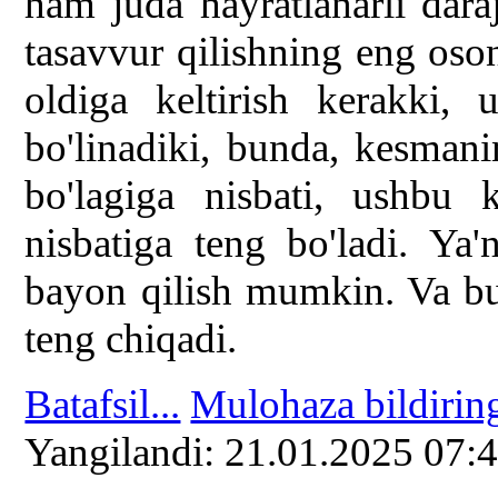
ham juda hayratlanarli dara
tasavvur qilishning eng oso
oldiga keltirish kerakki,
bo'linadiki, bunda, kesmani
bo'lagiga nisbati, ushbu 
nisbatiga teng bo'ladi. Ya'
bayon qilish mumkin. Va bu
teng chiqadi.
Batafsil...
Mulohaza bildirin
Yangilаndi: 21.01.2025 07: