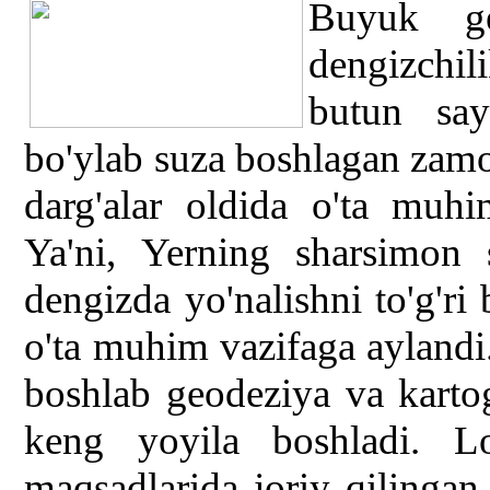
Buyuk geo
dengizchili
butun sa
bo'ylab suza boshlagan zamo
darg'alar oldida o'ta muh
Ya'ni, Yerning sharsimon 
dengizda yo'nalishni to'g'ri
o'ta muhim vazifaga ayland
boshlab geodeziya va karto
keng yoyila boshladi. L
maqsadlarida joriy qilingan