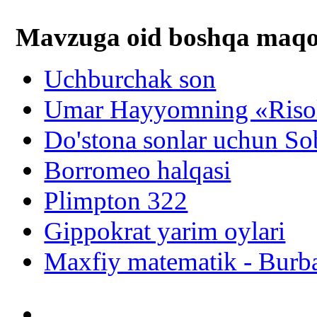
Mavzuga oid boshqa mаqоl
Uchburchak son
Umar Hayyomning «Risol
Do'stona sonlar uchun Sob
Borromeo halqasi
Plimpton 322
Gippokrat yarim oylari
Maxfiy matematik - Burb