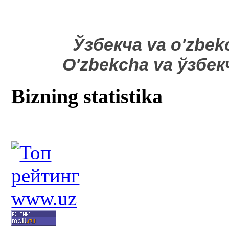
​Ўзбекча va o'zbek
O'zbekcha va ўзбе
Bizning statistika