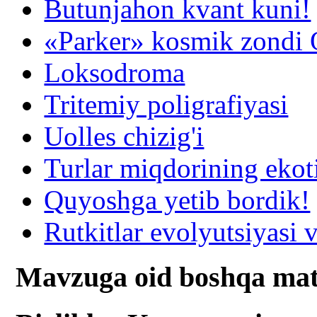
Butunjahon kvant kuni!
«Parker» kosmik zondi Q
Loksodroma
Tritemiy poligrafiyasi
Uolles chizig'i
Turlar miqdorining ekot
Quyoshga yetib bordik!
Rutkitlar evolyutsiyasi v
Mavzuga oid boshqa mat