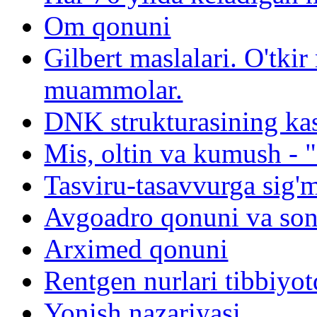
Om qonuni
Gilbert maslalari. O'tk
muammolar.
DNK strukturasining kash
Mis, oltin va kumush - "
Tasviru-tasavvurga sig'
Avgoadro qonuni va son
Arximed qonuni
Rentgen nurlari tibbiyot
Yonish nazariyasi