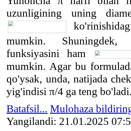
Yunoncha π harfi bilan if
uzunligining uning diamet
ko'rinishidag
mumkin. Shuningdek, tr
funksiyasini ham
mumkin. Agar bu formulad
qo'ysak, unda, natijada che
yig'indisi π/4 ga teng bo'ladi
Batafsil...
Mulohaza bildirin
Yangilаndi: 21.01.2025 07: