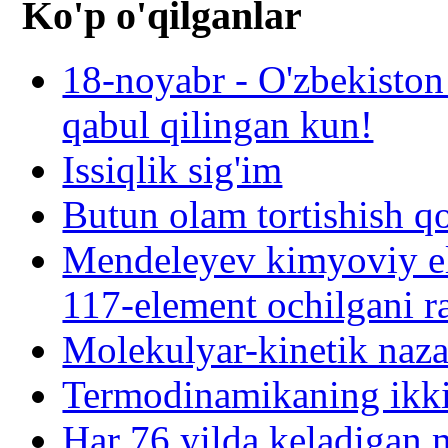
Ko'p o'qilganlar
18-noyabr - O'zbekiston
qabul qilingan kun!
Issiqlik sig'im
Butun olam tortishish q
Mendeleyev kimyoviy el
117-element ochilgani r
Molekulyar-kinetik naza
Termodinamikaning ikki
Har 76 yilda keladigan