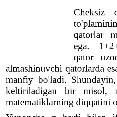
Cheksiz q
to'plaminin
qatorlar 
ega. 1+2+3
qator uzoq
almashinuvchi qatorlarda esa
manfiy bo'ladi. Shundayin,
keltiriladigan bir misol
matematiklarning diqqatini o