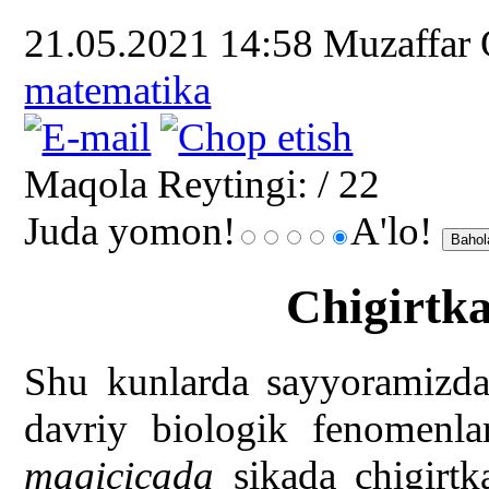
21.05.2021 14:58
Muzaffar
matematika
Maqola Reytingi:
/ 22
Juda yomon!
A'lo!
Chigirtka
Shu kunlarda sayyoramizdag
davriy biologik fenomenla
magicicada
sikada chigirtk