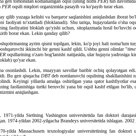
'sha gen tomonidan kodlanadigan oqsil (uning nomi
PER
) tun davomida
a
PER
oqsili miqdori organizmida pasayib va ko'payib turar ekan.
ay qilib yuzaga kelishi va barqaror saqlanishini aniqlashdan iborat bo
i faoliyati to'xtatiladi (bloklanadi). Shu tariqa, hujayralarda o'sha o
ning faoliyatini bloklab qo'yishi uchun, sitoplazmada hosil bo'luvchi o
irib borar ekan. Lekin qanday qilib?
hqotirmaning ayrim qismi topilgan, lekin, ko'p joyi hali noma'lum tur
boshqaruvchi ikkinchi bir genni kashf qildi. Ushbu genni olimlar "
time
ER
oqsillarining o'zaro bog'lanishi natijasida, ular hujayra yadrosiga ki
loklab) qo'yar ekan.
a osonlashdi. Lekin, muayyan savollar baribir ochiq qolayotgan edi. 
ldi. Bu gen qisqacha
DBT
deb nomlanuvchi oqsilning shakllanishini na
olindi. Keyingi yillarda amalga oshirilgan yana qator kashfiyotlar 
ning faollanishiga turtki beruvchi yana bir oqsil kashf etilgan bo'li
anizmini aniqlashgan.
71-yilda Sietlning Vashington universitetida fan doktori darajasin
atgan. 1974-yildan 2002-yilgacha Brandeys universitetida ishlagan. 2002
70-yilda Massachusets texnologiyalar universitetining fan doktori