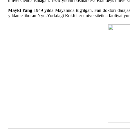
universitetida ishlagan. 1974-yildan boshlab esa Brandeys universit
Maykl Yang
1949-yilda Mayamida tug'ilgan. Fan doktori darajasi
yildan e'tiboran Nyu-Yorkdagi Rokfeller universitetida faoliyat yuri