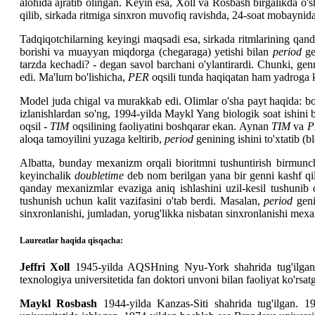
alohida ajratib olingan. Keyin esa, Xoll va Rosbash birgalikda o
qilib, sirkada ritmiga sinxron muvofiq ravishda, 24-soat mobaynid
Tadqiqotchilarning keyingi maqsadi esa, sirkada ritmlarining qand
borishi va muayyan miqdorga (chegaraga) yetishi bilan
period
gen
tarzda kechadi? - degan savol barchani o'ylantirardi. Chunki, gen
edi. Ma'lum bo'lishicha,
PER
oqsili tunda haqiqatan ham yadroga k
Model juda chigal va murakkab edi. Olimlar o'sha payt haqida: bos
izlanishlardan so'ng, 1994-yilda Maykl Yang biologik soat ishini 
oqsil -
TIM
oqsilining faoliyatini boshqarar ekan. Aynan
TIM
va
P
aloqa tamoyilini yuzaga keltirib,
period
genining ishini to'xtatib (b
Albatta, bunday mexanizm orqali bioritmni tushuntirish birmunch
keyinchalik
doubletime
deb nom berilgan yana bir genni kashf qi
qanday mexanizmlar evaziga aniq ishlashini uzil-kesil tushunib 
tushunish uchun kalit vazifasini o'tab berdi. Masalan,
period
geni
sinxronlanishi, jumladan, yorug'likka nisbatan sinxronlanishi mex
Laureatlar haqida qisqacha:
Jeffri Xoll
1945-yilda AQSHning Nyu-York shahrida tug'ilgan. 19
texnologiya universitetida fan doktori unvoni bilan faoliyat ko'rs
Maykl Rosbash
1944-yilda Kanzas-Siti shahrida tug'ilgan. 19