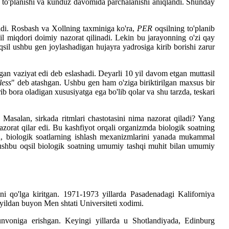
 to'planishi va kunduz davomida parchalanishi aniqlandi. Shunday
'ldi. Rosbash va Xollning taxminiga ko'ra,
PER
oqsilning to'planib
qsil miqdori doimiy nazorat qilinadi. Lekin bu jarayonning o'zi qay
qsil ushbu gen joylashadigan hujayra yadrosiga kirib borishi zarur
gan vaziyat edi deb eslashadi. Deyarli 10 yil davom etgan muttasil
less
" deb atashgan. Ushbu gen ham o'ziga biriktirilgan maxsus bir
rib bora oladigan xususiyatga ega bo'lib qolar va shu tarzda, teskari
Masalan, sirkada ritmlari chastotasini nima nazorat qiladi? Yang
zorat qilar edi. Bu kashfiyot orqali organizmda biologik soatning
esa, biologik soatlarning ishlash mexanizmlarini yanada mukammal
b, ushbu oqsil biologik soatning umumiy tashqi muhit bilan umumiy
i qo'lga kiritgan. 1971-1973 yillarda Pasadenadagi Kaliforniya
 yildan buyon Men shtati Universiteti xodimi.
 unvoniga erishgan. Keyingi yillarda u Shotlandiyada, Edinburg