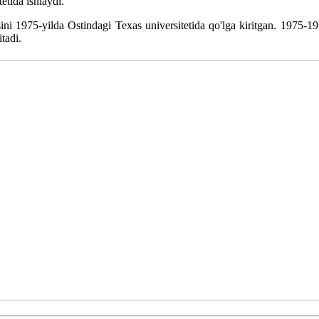
etida ishlaydi.
ni 1975-yilda Ostindagi Texas universitetida qo'lga kiritgan. 1975-197
tadi.