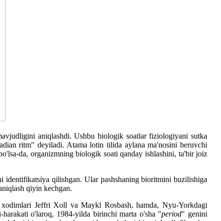
judligini aniqlashdi. Ushbu biologik soatlar fiziologiyani sutka
dian ritm" deyiladi. Atama lotin tilida aylana ma'nosini beruvchi
'lsa-da, organizmning biologik soati qanday ishlashini, ta'bir joiz
identifikatsiya qilishgan. Ular pashshaning bioritmini buzilishiga
aniqlash qiyin kechgan.
eti xodimlari Jeffri Xoll va Maykl Rosbash, hamda, Nyu-Yorkdagi
harakati o'laroq, 1984-yilda birinchi marta o'sha "
period
" genini