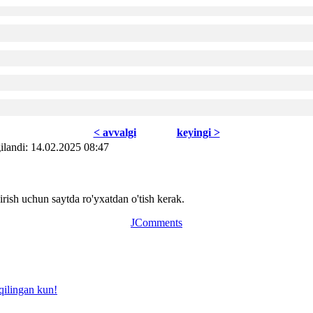
< avvаlgi
kеyingi >
ilаndi: 14.02.2025 08:47
ish uchun saytda ro'yxatdan o'tish kerak.
JComments
qilingan kun!