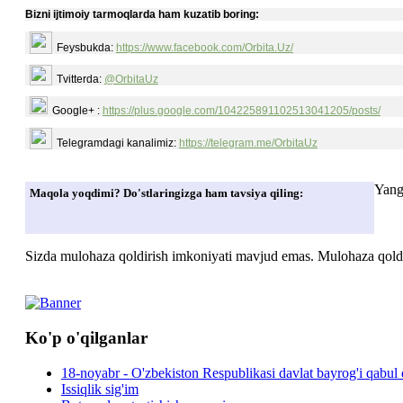
Bizni ijtimoiy tarmoqlarda ham kuzatib boring:
Feysbukda:
https://www.facebook.com/Orbita.Uz/
Tvitterda:
@OrbitaUz
Google+ :
https://plus.google.com/104225891102513041205/posts/
Telegramdagi kanalimiz:
https://telegram.me/OrbitaUz
Yang
Maqola yoqdimi? Do'stlaringizga ham tavsiya qiling:
Sizda mulohaza qoldirish imkoniyati mavjud emas. Mulohaza qoldir
Ko'p o'qilganlar
18-noyabr - O'zbekiston Respublikasi davlat bayrog'i qabul 
Issiqlik sig'im