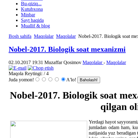
Bu-qiziq...
Kutubxona
Minbar
Sayt haqida
Muallif & blog
Bosh sahifa
Maqolalar
Maqolalar
Nobel-2017. Biologik soat me
Nobel-2017. Biologik soat mexanizmi
02.10.2017 19:31
Muzaffar Qosimov
Maqolalar
-
Maqolalar
Maqola Reytingi:
/ 4
Juda yomon!
A'lo!
Nobel-2017. Biologik soat me
qilgan o
Yerdagi hayot sayyoramizn
jumladan odam ham, kund
natijasida yuz beradigan 