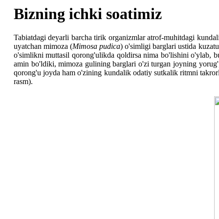
Bizning ichki soatimiz
Tabiatdagi deyarli barcha tirik organizmlar atrof-muhitdagi kund
uyatchan mimoza (
Mimosa pudica
) o'simligi barglari ustida kuza
o'simlikni muttasil qorong'ulikda qoldirsa nima bo'lishini o'ylab
amin bo'ldiki, mimoza gulining barglari o'zi turgan joyning yorug
qorong'u joyda ham o'zining kundalik odatiy sutkalik ritmni takrorl
rasm).