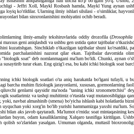
ay ishlashini aniqlashganiga hali uncha ko'p bo'lgani yo'q. Ushbu, 
 uchligi - Jeffri Xoll, Maykl Rosbash hamda, Maykl Yung aynan ushbu 
a loyiq ko'rildilar. Ularning ilmiy ishlari silsilasi - o'simliklar, hay
arayonlari bilan sinxronlanishini mohiyatini ochib beradi.
olimlarning ilmiy-amaliy tekshiruvlarida oddiy drozofila (
Drosophila
i maxsus geni aniqlashdi va ushbu gen ustida qator tajribalar o'tkazish
shini kuzatishgan. Sinchiklab o'tkazilgan tajribalar shuni ko'rsatdiki
mida parchalanishini nazorat qilar ekan. Tajribalar davomida ol
"biologik soat" deb nomlanmagani ma'lum bo'ldi. Chunki, aynan o'sha 
ta susaytirib turar ekan. Eng qizig'i esa, bu kabi ichki biologik soat ba
mning ichki biologik soatlari o'ta aniq harakatda bo'lgani tufayli, u 
dagi barcha muhim fiziologik jarayonlarni, xususan, gormonlarning faol
at qiluvchi genlarni qaysidir ma'noda "taning ichki xronometrchisi" 
ologik soatlarimiz va tashqi muhitimiz o'rtasida vaqt mutanosibligiga qan
ar, yoki, navbat almashinib (smena) bo'yicha ishlash kabi holatlarda biz
m uyquchan yoki xorg'in bo'lib yurishi hammamizga yaxshi ma'lum. Soa
shi bilan aks javob qaytaradi. Ma'lumot o'rnida: soat mintaqasining kes
lardan buyon, odam kasalliklarning Xalqaro tasnifiga kiritilgan. Ushb
h qolish so'zlaridan yasalgan. Umuman olganda, muttasil bioxronoligik