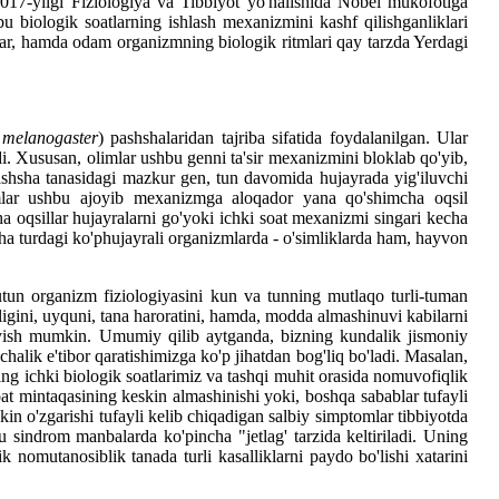
2017-yilgi Fiziologiya va Tibbiyot yo'nalishida Nobel mukofotiga
biologik soatlarning ishlash mexanizmini kashf qilishganliklari
vonlar, hamda odam organizmning biologik ritmlari qay tarzda Yerdagi
 melanogaster
) pashshalaridan tajriba sifatida foydalanilgan. Ular
di. Xususan, olimlar ushbu genni ta'sir mexanizmini bloklab qo'yib,
, pashsha tanasidagi mazkur gen, tun davomida hujayrada yig'iluvchi
imlar ushbu ajoyib mexanizmga aloqador yana qo'shimcha oqsil
oqsillar hujayralarni go'yoki ichki soat mexanizmi singari kecha
rcha turdagi ko'phujayrali organizmlarda - o'simliklarda ham, hayvon
butun organizm fiziologiyasini kun va tunning mutlaqo turli-tuman
ligini, uyquni, tana haroratini, hamda, modda almashinuvi kabilarni
deyish mumkin. Umumiy qilib aytganda, bizning kundalik jismoniy
chalik e'tibor qaratishimizga ko'p jihatdan bog'liq bo'ladi. Masalan,
ning ichki biologik soatlarimiz va tashqi muhit orasida nomuvofiqlik
t mintaqasining keskin almashinishi yoki, boshqa sabablar tufayli
kin o'zgarishi tufayli kelib chiqadigan salbiy simptomlar tibbiyotda
u sindrom manbalarda ko'pincha "jetlag' tarzida keltiriladi. Uning
 nomutanosiblik tanada turli kasalliklarni paydo bo'lishi xatarini