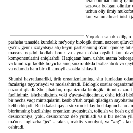
lekin olimlar uning qand
sazovor bo'lgan olimlar
uchun oliy ilmiy mukofotg
kun va tun almashinishi j
Yuqorida sanab o'tilgan 
pashsha tanasida kundalik me'yoriy biologik ritmni nazorat qiluvch
(ya'ni, genni izolyatsiyalab) keyin pashshaning o'zini qanday tuti
maxsus oqsilni kodlab borar va aynan o'sha oqsilni kun davo
komponentlarini aniqlashdi. Haqiqatan ham, ushbu atama bekorga 
va kunduzgi faollik bo'yicha aniq sinxronlikda faollashtirib va qay
va odamda ham bir xil tamoyil asosida ishlaydi.
Shunisi hayratlanarliki, tirik organizmlarning, shu jumladan oda
fazalariga tayyorlaydi va moslashtiradi. Biologik soatlar organizm
nazorat qiladi. Shu jihatdan, organizmda biologik ritmni nazor
faolligimiz, ishchanligimiz yoki g'ayrat-shijoatimiz, o'sha ichki bi
bir necha vaqt mintaqalarini kesib o'tish orqali qiladigan sayohatl
kelib chiqadi. Bu ikkalasi qayta sinxron ishlay boshlaguncha oda
bioritmning buzilishiga organizm uyqusirash, toliqish va bosh og'ri
desinxroniya, yoki, desinxronoz deb yuritiladi va u bir necha yil
ma'nosi inglizcha "
jet
" - raketa, reaktiv samolyot, va "
la
g" - kec
oshiradi.