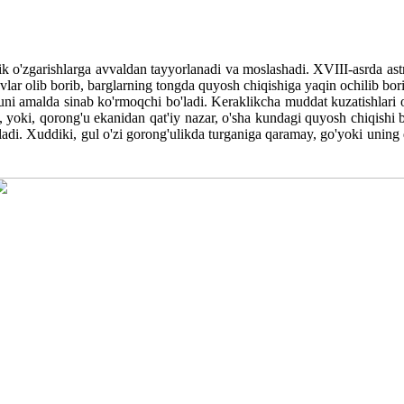
alik o'zgarishlarga avvaldan tayyorlanadi va moslashadi. XVIII-asrda 
tuvlar olib borib, barglarning tongda quyosh chiqishiga yaqin ochilib bo
, buni amalda sinab ko'rmoqchi bo'ladi. Keraklikcha muddat kuzatishlar
', yoki, qorong'u ekanidan qat'iy nazar, o'sha kundagi quyosh chiqishi 
adi. Xuddiki, gul o'zi gorong'ulikda turganiga qaramay, go'yoki uning qo