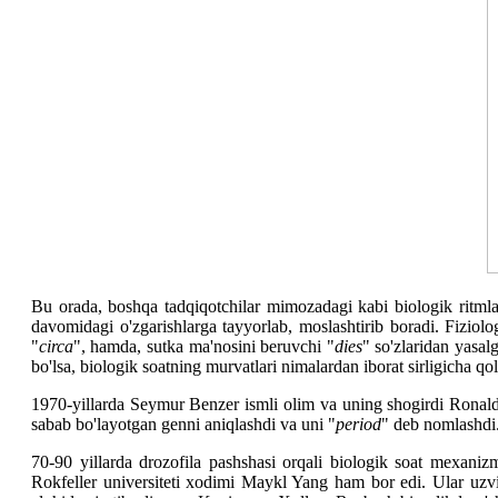
Bu orada, boshqa tadqiqotchilar mimozadagi kabi biologik ritmla
davomidagi o'zgarishlarga tayyorlab, moslashtirib boradi. Fiziol
"
circa
", hamda, sutka ma'nosini beruvchi "
dies
" so'zlaridan yasal
bo'lsa, biologik soatning murvatlari nimalardan iborat sirligicha q
1970-yillarda Seymur Benzer ismli olim va uning shogirdi Ronald K
sabab bo'layotgan genni aniqlashdi va uni "
period
" deb nomlashdi.
70-90 yillarda drozofila pashshasi orqali biologik soat mexani
Rokfeller universiteti xodimi Maykl Yang ham bor edi. Ular uzviy