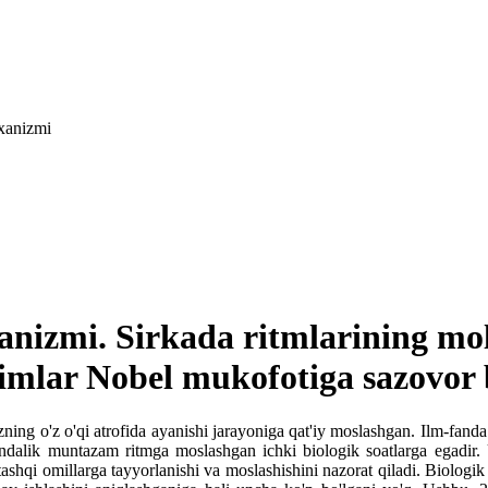
xanizmi
xanizmi. Sirkada ritmlarining mo
limlar Nobel mukofotiga sazovor b
ing o'z o'qi atrofida ayanishi jarayoniga qat'iy moslashgan. Ilm-fanda 
alik muntazam ritmga moslashgan ichki biologik soatlarga egadir. U
tashqi omillarga tayyorlanishi va moslashishini nazorat qiladi. Biolog