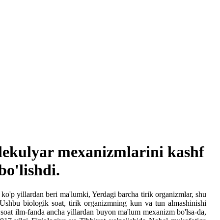
lekulyar mexanizmlarini kashf
o'lishdi.
ko'p yillardan beri ma'lumki, Yerdagi barcha tirik organizmlar, shu
shbu biologik soat, tirik organizmning kun va tun almashinishi
ik soat ilm-fanda ancha yillardan buyon ma'lum mexanizm bo'lsa-da,