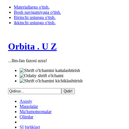
Materiallarga o'tish.
Bosh navigatsiyaga o'tish.
Birinchi ustunga o'tish.
ikkinchi ustunga o'tish.
Orbita . U Z
...Ilm-fan fazosi uzra!
Asosiy
Maqolalar
Ma'lumotnomalar
Olimlar
SI birliklari