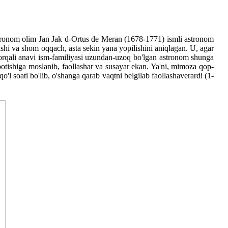
astronom olim Jan Jak d-Ortus de Meran (1678-1771) ismli astronom
rishi va shom oqqach, asta sekin yana yopilishini aniqlagan. U, agar
i orqali anavi ism-familiyasi uzundan-uzoq bo'lgan astronom shunga
botishiga moslanib, faollashar va susayar ekan. Ya'ni, mimoza qop-
'l soati bo'lib, o'shanga qarab vaqtni belgilab faollashaverardi (1-