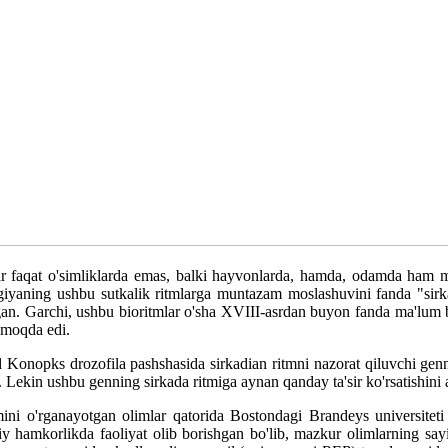
r faqat o'simliklarda emas, balki hayvonlarda, hamda, odamda ham mav
ogiyaning ushbu sutkalik ritmlarga muntazam moslashuvini fanda "sirka
gan. Garchi, ushbu bioritmlar o'sha XVIII-asrdan buyon fanda ma'lum bo
olmoqda edi.
onopks drozofila pashshasida sirkadian ritmni nazorat qiluvchi genni 
 Lekin ushbu genning sirkada ritmiga aynan qanday ta'sir ko'rsatishini 
zmini o'rganayotgan olimlar qatorida Bostondagi Brandeys universit
 hamkorlikda faoliyat olib borishgan bo'lib, mazkur olimlarning sayi-