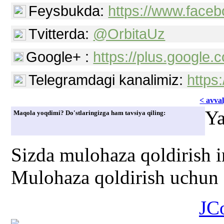
Feysbukda:
https://www.faceb
Tvitterda:
@OrbitaUz
Google+ :
https://plus.googl
Telegramdagi kanalimiz:
https
< avvаl
Ya
Maqola yoqdimi? Do'stlaringizga ham tavsiya qiling:
Sizda mulohaza qoldirish 
Mulohaza qoldirish uchun s
JC