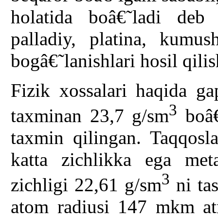
holatida boâ€˜ladi deb
palladiy, platina, kumus
bogâ€˜lanishlari hosil qili
Fizik xossalari haqida ga
3
taxminan 23,7 g/sm
boâ€
taxmin qilingan. Taqqosl
katta zichlikka ega met
3
zichligi 22,61 g/sm
ni tas
atom radiusi 147 mkm atr