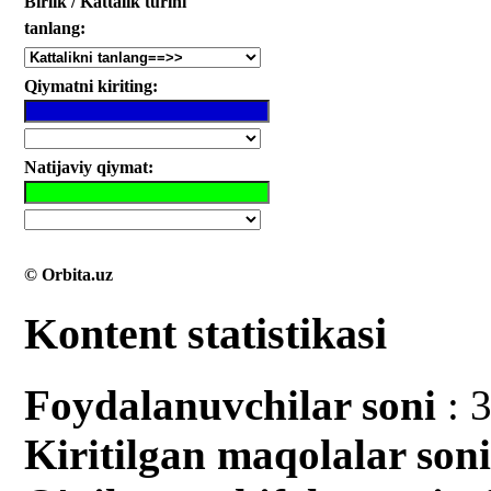
Birlik / Kattalik turini
tanlang:
Qiymatni kiriting:
Natijaviy qiymat:
© Orbita.uz
Kontent statistikasi
Foydalanuvchilar soni
: 
Kiritilgan mаqolalar son