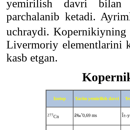
yemirilish davri bila
parchalanib ketadi. Ayrim
uchraydi. Kopernikiynin
Livermoriy elementlarini 
kasb etgan.
Kopernik
Izotop
Yarim yemirilish davri
Ye
277
â‰ˆ0,69 ms
Î±-y
Cn