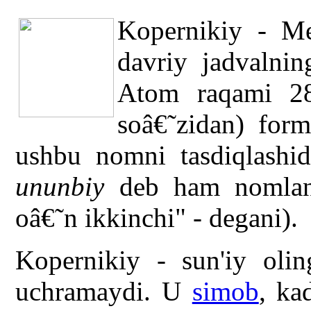
Kopernikiy - Me
davriy jadvalnin
Atom raqami 2
soâ€˜zidan) form
ushbu nomni tasdiqlashi
ununbiy
deb ham nomlang
oâ€˜n ikkinchi" - degani).
Kopernikiy - sun'iy olin
uchramaydi. U
simob
, k