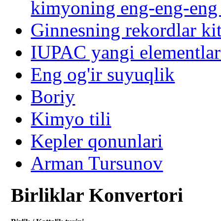
kimyoning eng-eng-eng a
Ginnesning rekordlar kit
IUPAC yangi elementlar
Eng og'ir suyuqlik
Boriy
Kimyo tili
Kepler qonunlari
Arman Tursunov
Birliklar Konvertori