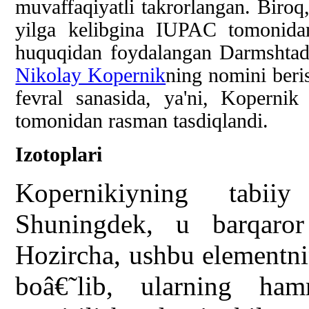
muvaffaqiyatli takrorlangan. Biroq,
yilga kelibgina IUPAC tomonida
huquqidan foydalangan Darmshtad
Nikolay Kopernik
ning nomini beri
fevral sanasida, ya'ni, Kopernik
tomonidan rasman tasdiqlandi.
Izotoplari
Kopernikiyning tabii
Shuningdek, u barqaro
Hozircha, ushbu elementnin
boâ€˜lib, ularning ha