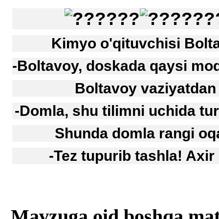
Kimyo o'qituvchisi Bolt
-Boltavoy, doskada qaysi mod
Boltavoy vaziyatdan 
-Domla, shu tilimni uchida t
Shunda domla rangi oqar
-Tez tupurib tashla! Axir 
Mavzuga oid boshqa mat