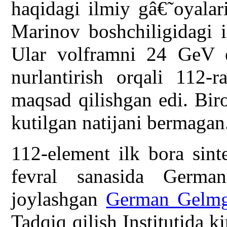
haqidagi ilmiy gâ€˜oyalar
Marinov boshchiligidagi i
Ular volframni 24 GeV e
nurlantirish orqali 112-r
maqsad qilishgan edi. Bir
kutilgan natijani bermagan
112-element ilk bora sint
fevral sanasida German
joylashgan
German Gelmg
Tadqiq qilish Institutida