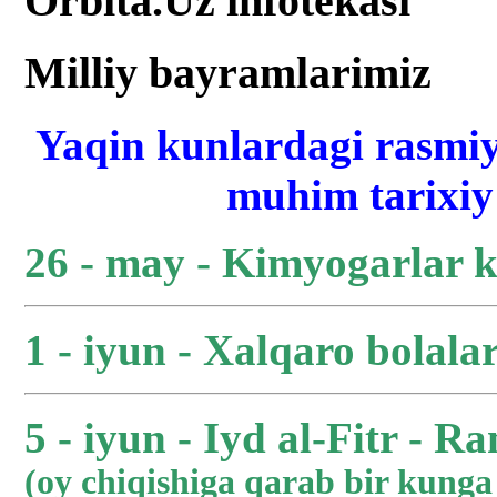
Orbita.Uz infotekasi
Milliy bayramlarimiz
Yaqin kunlardagi rasmiy
muhim tarixiy 
26 - may - Kimyogarlar 
1 - iyun - Xalqaro bolala
5 - iyun - Iyd al-Fitr - R
(oy chiqishiga qarab bir kung