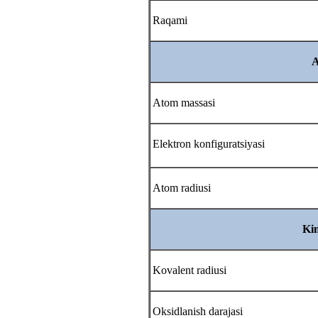
Raqami
A
Atom massasi
Elektron konfiguratsiyasi
Atom radiusi
Kim
Kovalent radiusi
Oksidlanish darajasi