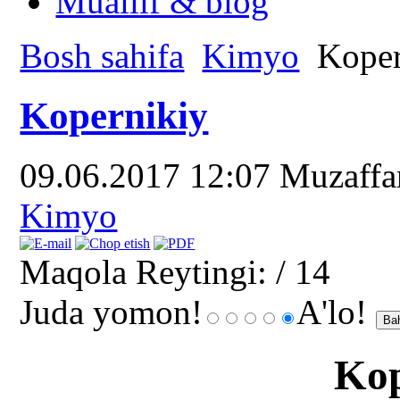
Muallif & blog
Bosh sahifa
Kimyo
Koper
Kopernikiy
09.06.2017 12:07
Muzaff
Kimyo
Maqola Reytingi:
/ 14
Juda yomon!
A'lo!
Kop