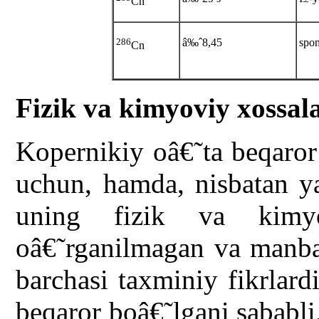
Cn
286
â‰ˆ8,45
spon
Cn
Fizik va kimyoviy xossala
Kopernikiy oâ€˜ta beqaror
uchun, hamda, nisbatan ya
uning fizik va kimyo
oâ€˜rganilmagan va manbal
barchasi taxminiy fikrlard
beqaror boâ€˜lgani sababli