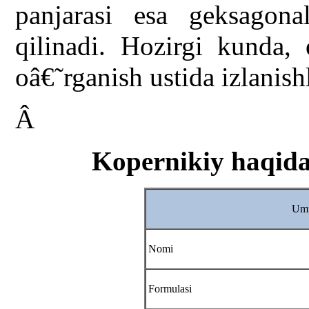
panjarasi esa geksagona
qilinadi. Hozirgi kunda, 
oâ€˜rganish ustida izlanis
Â
Kopernikiy haqid
Umu
Nomi
Formulasi