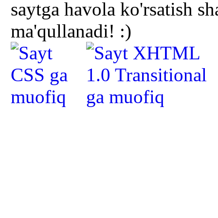
saytga havola ko'rsatish s
ma'qullanadi! :)