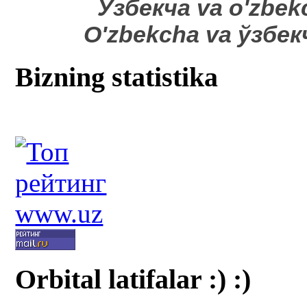
​Ўзбекча va o'zbek
O'zbekcha va ўзбе
Bizning statistika
Orbital latifalar :) :)