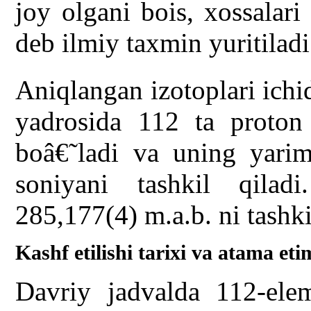
joy olgani bois, xossalar
deb ilmiy taxmin yuritiladi
Aniqlangan izotoplari ichi
yadrosida 112 ta proton
boâ€˜ladi va uning yarim
soniyani tashkil qilad
285,177(4) m.a.b. ni tashki
Kashf etilishi tarixi va atama eti
Davriy jadvalda 112-elem