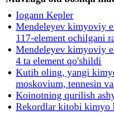
Iogann Kepler
Mendeleyev kimyoviy el
117-element ochilgani r
Mendeleyev kimyoviy el
4 ta element qo'shildi
Kutib oling, yangi kimy
moskovium, tennesin va
Koinotning qurilish ash
Rekordlar kitobi kimyo