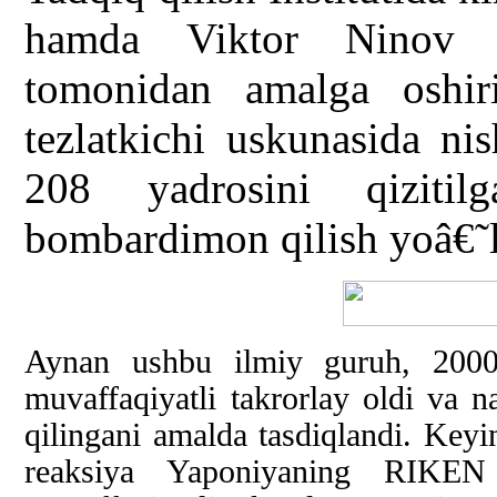
hamda Viktor Ninov b
tomonidan amalga oshiri
tezlatkichi uskunasida ni
208 yadrosini qizitil
bombardimon qilish yoâ€˜li
Aynan ushbu ilmiy guruh, 2000-
muvaffaqiyatli takrorlay oldi va n
qilingani amalda tasdiqlandi. Key
reaksiya Yaponiyaning RIKEN 