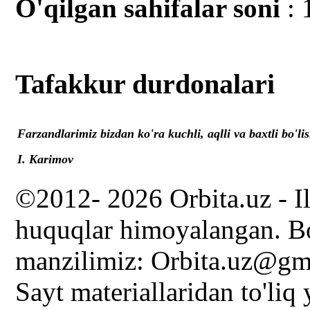
O'qilgan sahifalar soni
: 
Tafakkur durdonalari
Farzandlarimiz bizdan ko'ra kuchli, aqlli va baxtli bo'lis
I. Karimov
©2012- 2026 Orbita.uz - I
huquqlar himoyalangan. Bo
manzilimiz: Orbita.uz@gm
Sayt materiallaridan to'liq