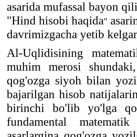
asarida mufassal bayon qil
"Hind hisobi haqida
asarin
"
davrimizgacha yetib kelga
Al-Uqlidisining matemat
muhim merosi shundaki, 
qog'ozga siyoh bilan yozi
bajarilgan hisob natijalar
birinchi bo'lib yo'lga q
fundamental matematik
asarlargina qog'ozga yozi