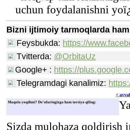
Bizni ijtimoiy tarmoqlarda ham
Feysbukda:
https://www.faceb
Tvitterda:
@OrbitaUz
Google+ :
https://plus.googl
Telegramdagi kanalimiz:
https
< avvаl
Ya
Maqola yoqdimi? Do'stlaringizga ham tavsiya qiling:
Sizda mulohaza qoldirish 