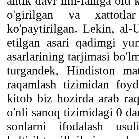
antik davr ilm-faniga oid 
o'girilgan va xattotla
ko'paytirilgan. Lekin, al
etilgan asari qadimgi yun
asarlarining tarjimasi bo'
turgandek, Hindiston mate
raqamlash tizimidan foyd
kitob biz hozirda arab ra
o'nli sanoq tizimidagi 0 d
sonlarni ifodalash usu