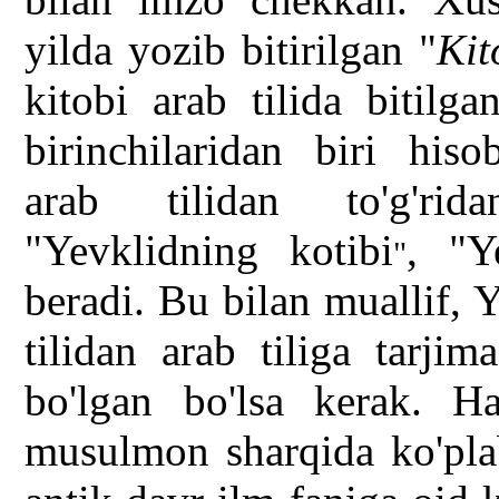
yilda yozib bitirilgan "
Kit
kitobi arab tilida bitilg
birinchilaridan biri hiso
arab tilidan to'g'rida
"Yevklidning kotibi
, "Y
"
beradi. Bu bilan muallif, 
tilidan arab tiliga tarji
bo'lgan bo'lsa kerak. H
musulmon sharqida ko'pl