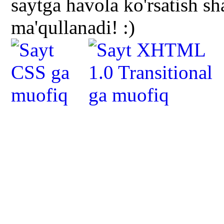
saytga havola ko'rsatish s
ma'qullanadi! :)