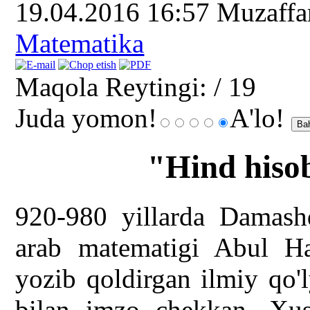
19.04.2016 16:57
Muzaff
Matematika
Maqola Reytingi:
/ 19
Juda yomon!
A'lo!
"Hind hisob
920-980 yillarda Damash
arab matematigi Abul H
yozib qoldirgan ilmiy qo'l
bilan imzo chekkan. Xus