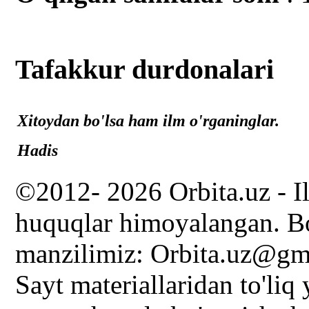
Tafakkur durdonalari
Xitoydan bo'lsa ham ilm o'rganinglar.
Hadis
©2012- 2026 Orbita.uz - I
huquqlar himoyalangan. Bo
manzilimiz: Orbita.uz@gm
Sayt materiallaridan to'liq