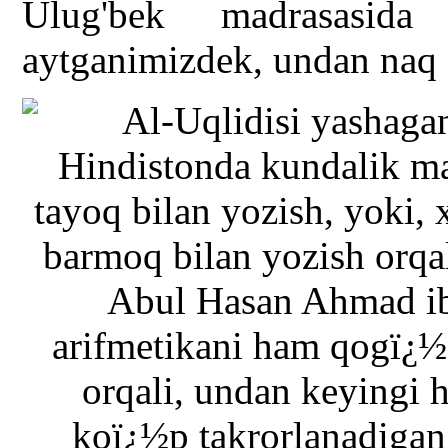
Ulug'bek madrasasida 
aytganimizdek, undan naq 5