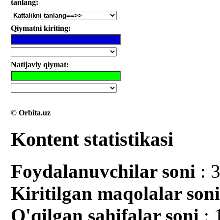
tanlang:
Qiymatni kiriting:
Natijaviy qiymat:
© Orbita.uz
Kontent statistikasi
Foydalanuvchilar soni
: 
Kiritilgan mаqolalar son
O'qilgan sahifalar soni
: 