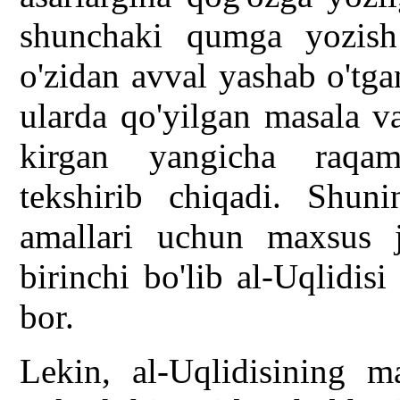
shunchaki qumga yozish b
o'zidan avval yashab o'tga
ularda qo'yilgan masala v
kirgan yangicha raqaml
tekshirib chiqadi. Shuni
amallari uchun maxsus j
birinchi bo'lib al-Uqlidis
bor.
Lekin, al-Uqlidisining 