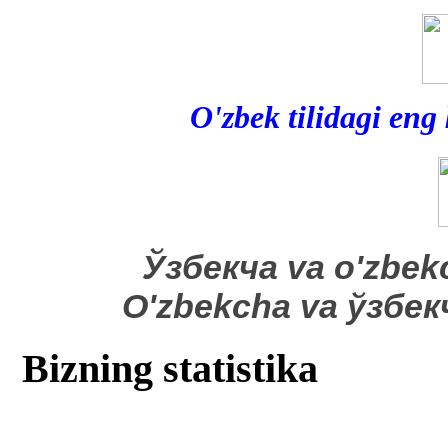
O'zbek tilidagi eng
​Ўзбекча va o'zbek
O'zbekcha va ўзбе
Bizning statistika