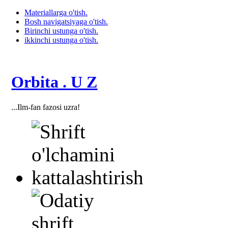
Materiallarga o'tish.
Bosh navigatsiyaga o'tish.
Birinchi ustunga o'tish.
ikkinchi ustunga o'tish.
Orbita . U Z
...Ilm-fan fazosi uzra!