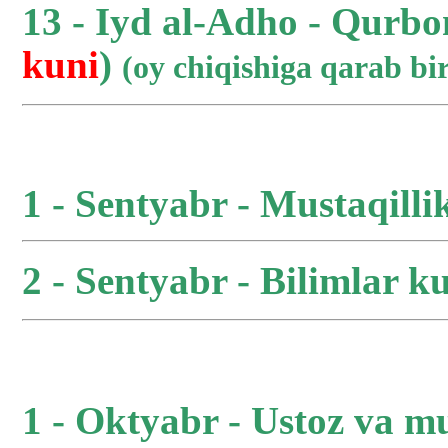
13 - Iyd al-Adho - Qurbo
kuni
)
(oy chiqishiga qarab b
1 - Sentyabr - Mustaqilli
2 - Sentyabr - Bilimlar ku
1 - Oktyabr - Ustoz va m