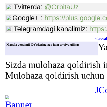
Tvitterda:
@OrbitaUz
Google+ :
https://plus.googl
Telegramdagi kanalimiz:
https
< avvаl
Ya
Maqola yoqdimi? Do'stlaringizga ham tavsiya qiling:
Sizda mulohaza qoldirish 
Mulohaza qoldirish uchun s
JC