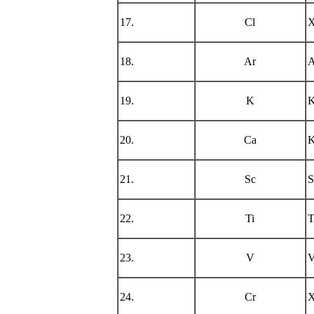
17.
Cl
X
18.
Ar
A
19.
K
K
20.
Ca
K
21.
Sc
S
22.
Ti
T
23.
V
V
24.
Cr