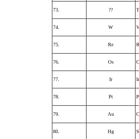
73.
??
T
74.
W
V
75.
Re
R
76.
Os
O
77.
Ir
I
78.
Pt
P
79.
Au
O
80.
Hg
S