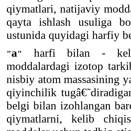
qiymatlari, natijaviy modd
qayta ishlash usuliga b
ustunida quyidagi harfiy be
a
harfi bilan - keli
"
"
moddalardagi izotop tarkib
nisbiy atom massasining y
qiyinchilik tugâ€˜diradig
belgi bilan izohlangan bar
qiymatlarni, kelib chiq