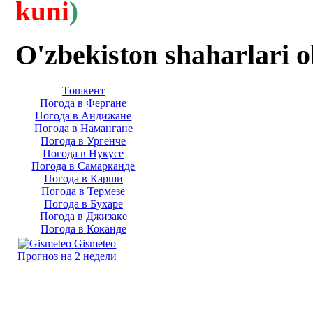
kuni
)
O'zbekiston shaharlari 
Тoшкент
Погода в Фергане
Погода в Андижане
Погода в Намангане
Погода в Ургенче
Погода в Нукусе
Погода в Самарканде
Погода в Карши
Погода в Термезе
Погода в Бухаре
Погода в Джизаке
Погода в Коканде
Gismeteo
Прогноз на 2 недели