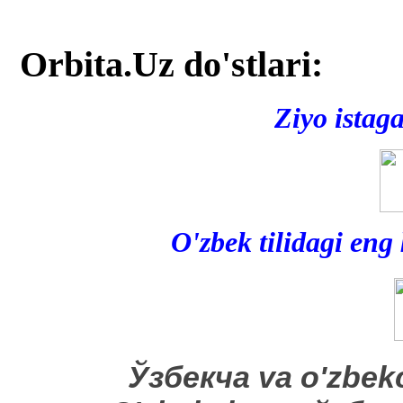
Orbita.Uz do'stlari:
Ziyo istag
O'zbek tilidagi eng
​Ўзбекча va o'zbek