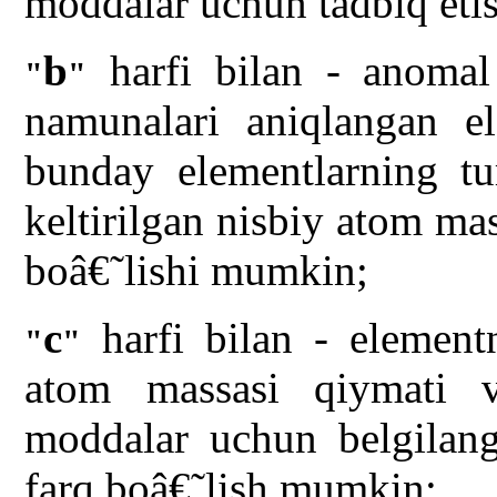
moddalar uchun tadbiq et
b
harfi bilan - anomal 
"
"
namunalari aniqlangan el
bunday elementlarning tu
keltirilgan nisbiy atom ma
boâ€˜lishi mumkin;
c
harfi bilan - elementn
"
"
atom massasi qiymati va
moddalar uchun belgilang
farq boâ€˜lish mumkin;