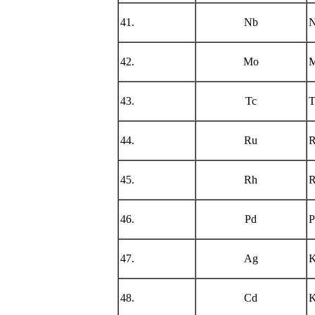
41.
Nb
N
42.
Mo
M
43.
Tc
T
44.
Ru
R
45.
Rh
R
46.
Pd
P
47.
Ag
K
48.
Cd
K