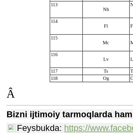
113
N
Nh
114
Fl
F
115
Mc
M
116
Lv
L
117
Ts
T
118
Og
O
Â
Bizni ijtimoiy tarmoqlarda ham
Feysbukda:
https://www.faceb