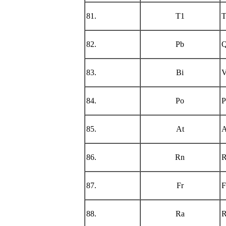
81.
T1
T
82.
Pb
Q
83.
Bi
V
84.
Po
P
85.
At
A
86.
Rn
R
87.
Fr
F
88.
Ra
R