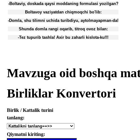
-Boltaviy, doskada qaysi moddaning formulasi yozilgan?
Boltavoy vaziyatdan chiqmoqchi bo'lib:
-Domla, shu tilimni uchida turibdiyu, aytolmayapman-da!
Shunda domla rangi oqarib, titroq ovoz bilan:
-Tez tupurib tashla! Axir bu zaharli kislota-ku!!!
Mavzuga oid boshqa mat
Birliklar Konvertori
Birlik / Kattalik turini
tanlang:
Qiymatni kiriting: