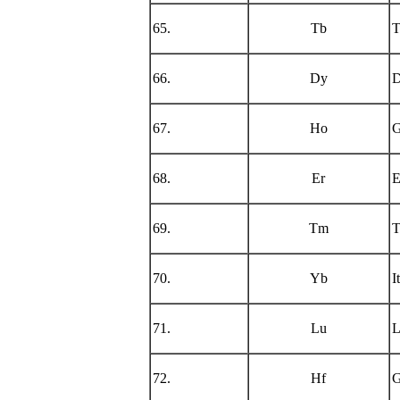
65.
Tb
T
66.
Dy
D
67.
Ho
G
68.
Er
E
69.
Tm
T
70.
Yb
I
71.
Lu
L
72.
Hf
G