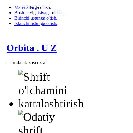
Materiallarga o'tish.
Bosh navigatsiyaga o'tish.
Birinchi ustunga o'tish.
ikkinchi ustunga o'tish.
Orbita . U Z
...Ilm-fan fazosi uzra!