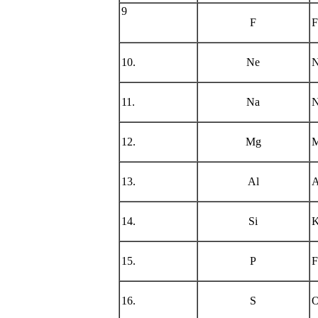
9
F
F
10.
Ne
N
11.
Na
N
12.
Mg
M
13.
Al
A
14.
Si
K
15.
P
F
16.
S
O