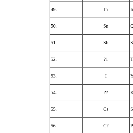
49.
In
I
50.
Sn
Q
51.
Sb
S
52.
?1
T
53.
I
Y
54.
??
K
55.
Cs
S
56.
C?
B