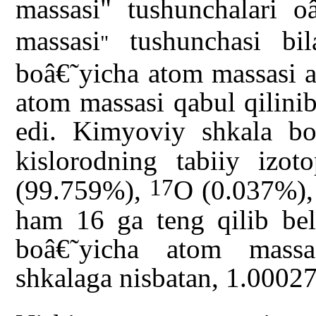
massasi" tushunchalari o
massasi
tushunchasi bila
"
boâ€˜yicha atom massasi 
atom massasi qabul qilinib
edi. Kimyoviy shkala bo
kislorodning tabiiy izot
17
(99.759%),
O (0.037%)
ham 16 ga teng qilib bel
boâ€˜yicha atom massas
shkalaga nisbatan, 1.00027