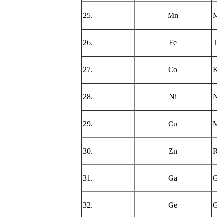
25.
Mn
M
26.
Fe
T
27.
Co
K
28.
Ni
N
29.
Cu
M
30.
Zn
R
31.
Ga
G
32.
Ge
G