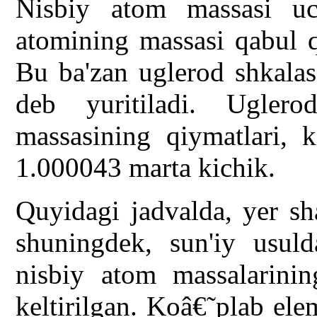
Nisbiy atom massasi u
atomining massasi qabul q
Bu ba'zan uglerod shkala
deb yuritiladi. Ugler
massasining qiymatlari, 
1.000043 marta kichik.
Quyidagi jadvalda, yer sh
shuningdek, sun'iy usul
nisbiy atom massalarining
keltirilgan. Koâ€˜plab el