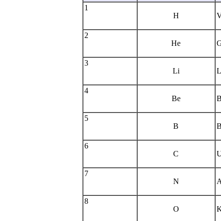
1
H
V
2
He
G
3
Li
L
4
Be
B
5
B
B
6
C
U
7
N
A
8
O
K