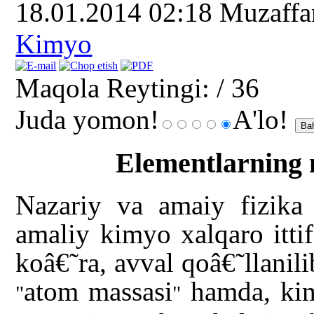
18.01.2014 02:18
Muzaff
Kimyo
Maqola Reytingi:
/ 36
Juda yomon!
A'lo!
Elementlarning 
Nazariy va amaiy fizika 
amaliy kimyo xalqaro itti
koâ€˜ra, avval qoâ€˜llanil
atom massasi
hamda, kim
"
"