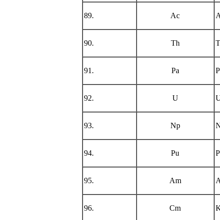
89.
Ac
A
90.
Th
T
91.
Pa
P
92.
U
U
93.
Np
N
94.
Pu
P
95.
Am
A
96.
Cm
K