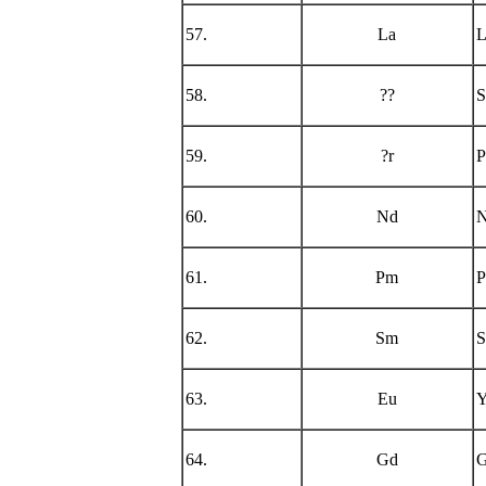
57.
La
L
58.
??
S
59.
?r
P
60.
Nd
N
61.
Pm
P
62.
Sm
S
63.
Eu
Y
64.
Gd
G