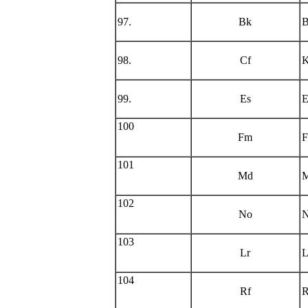
97.
Bk
B
98.
Cf
K
99.
Es
E
100
Fm
F
101
Md
M
102
No
N
103
Lr
L
104
Rf
R