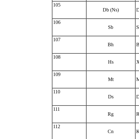
105
Db (Ns)
D
106
Sb
S
107
Bh
B
108
Hs
X
109
Mt
M
110
Ds
D
111
Rg
R
112
Cn
K