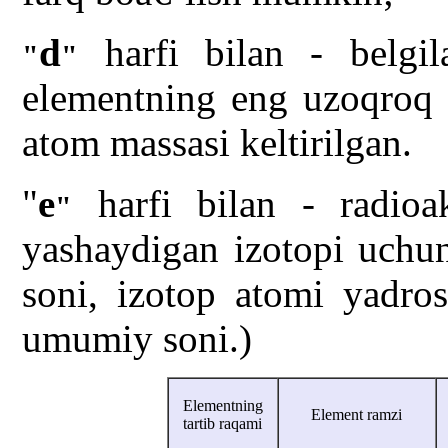
d
harfi bilan - belgila
"
"
elementning eng uzoqroq 
atom massasi keltirilgan.
"
e
harfi bilan - radioa
"
yashaydigan izotopi uchun
soni, izotop atomi yadros
umumiy soni.)
Elementning
Element ramzi
tartib raqami