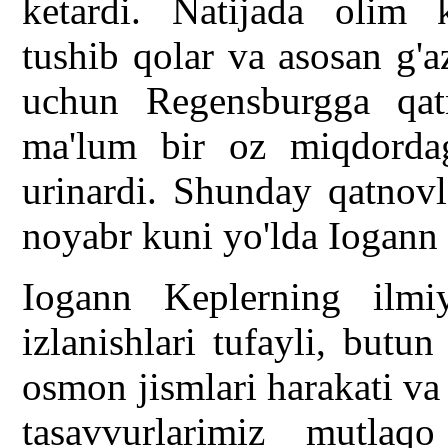
ketardi. Natijada olim 
tushib qolar va asosan g'a
uchun Regensburgga qat
ma'lum bir oz miqdordag
urinardi. Shunday qatnovl
noyabr kuni yo'lda Iogann K
Iogann Keplerning ilmi
izlanishlari tufayli, butun
osmon jismlari harakati va
tasavvurlarimiz mutlaqo