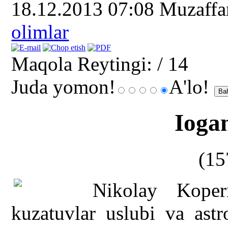
18.12.2013 07:08
Muzaff
olimlar
Maqola Reytingi:
/ 14
Juda yomon!
A'lo!
Ioga
(15
Nikolay Koper
kuzatuvlar uslubi va ast