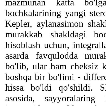
mazmunan katta bo'lg
bochkalarining yangi ster
Kepler, aylanasimon shak
murakkab shakldagi boc
hisoblash uchun, integrall
asarda favqulodda mura
bo'lib, ular ham cheksiz 
boshqa bir bo'limi - differ
hissa bo'ldi qo'shildi. 
asosida, sayyoralaring 