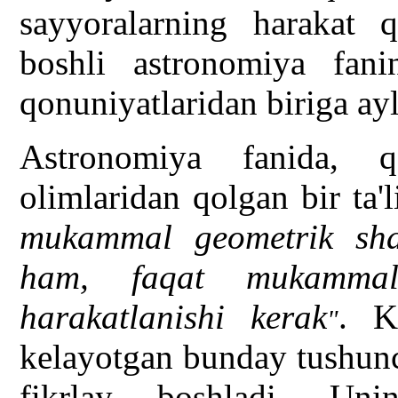
sayyoralarning harakat q
boshli astronomiya fani
qonuniyatlaridan biriga ay
Astronomiya fanida, 
olimlaridan qolgan bir ta'
mukammal geometrik sha
ham, faqat mukammal
harakatlanishi kerak
. K
"
kelayotgan bunday tushunc
fikrlay boshladi. Unin