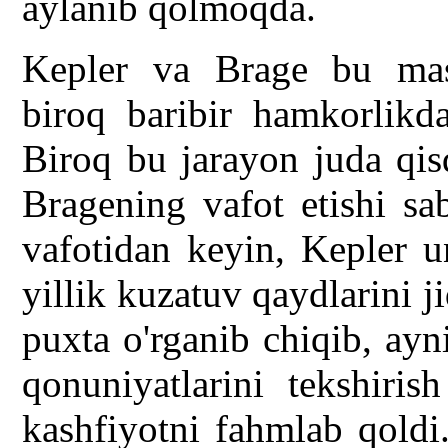
aylanib qolmoqda.
Kepler va Brage bu masa
biroq baribir hamkorlikda
Biroq bu jarayon juda qis
Bragening vafot etishi sa
vafotidan keyin, Kepler 
yillik kuzatuv qaydlarini j
puxta o'rganib chiqib, ay
qonuniyatlarini tekshiris
kashfiyotni fahmlab qoldi