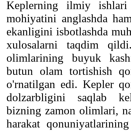
Keplerning ilmiy ishlar
mohiyatini anglashda ham
ekanligini isbotlashda mu
xulosalarni taqdim qild
olimlarining buyuk kash
butun olam tortishish q
o'rnatilgan edi. Kepler q
dolzarbligini saqlab k
bizning zamon olimlari, n
harakat qonuniyatlarining