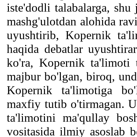
iste'dodli talabalarga, s
mashg'ulotdan alohida ravi
uyushtirib, Kopernik ta'l
haqida debatlar uyushtira
ko'ra, Kopernik ta'limoti 
majbur bo'lgan, biroq, und
Kopernik ta'limotiga bo'
maxfiy tutib o'tirmagan. 
ta'limotini ma'qullay bos
vositasida ilmiy asoslab 