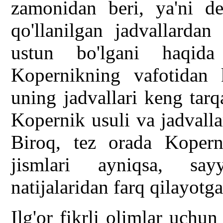
zamonidan beri, ya'ni d
qo'llanilgan jadvallardan
ustun bo'lgani haqida
Kopernikning vafotidan 
uning jadvallari keng tar
Kopernik usuli va jadvallar
Biroq, tez orada Kopern
jismlari ayniqsa, say
natijalaridan farq qilayotga
Ilg'or fikrli olimlar uchu