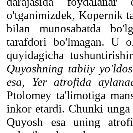
darajasida foydalanar
o'tganimizdek, Kopernik ta
bilan munosabatda bo'l
tarafdori bo'lmagan. U ol
quyidagicha tushuntirishin
Quyoshning tabiiy yo'ldos
esa, Yer atrofida aylana
Ptolomey ta'limotiga mans
inkor etardi. Chunki unga
Quyosh esa uning atrof