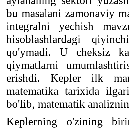
aylananing sektori yuzasi
bu masalani zamonaviy mate
integralni yechish mavz
hisoblashlardagi qiyinch
qo'ymadi. U cheksiz ka
qiymatlarni umumlashtiri
erishdi. Kepler ilk ma
matematika tarixida ilga
bo'lib, matematik analiznin
Keplerning o'zining bi