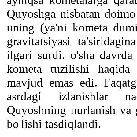
Quyoshga nisbatan doimo te
uning (ya'ni kometa dum
gravitatsiyasi ta'siridagi
ilgari surdi. o'sha davrd
kometa tuzilishi haqid
mavjud emas edi. Faqatg
asrdagi izlanishlar n
Quyoshning nurlanish va gr
bo'lishi tasdiqlandi.