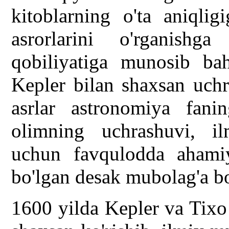
kitoblarning o'ta aniqlig
asrorlarini o'rganishga
qobiliyatiga munosib ba
Kepler bilan shaxsan uchra
asrlar astronomiya fani
olimning uchrashuvi, il
uchun favqulodda ahami
bo'lgan desak mubolag'a b
1600 yilda Kepler va Tixo