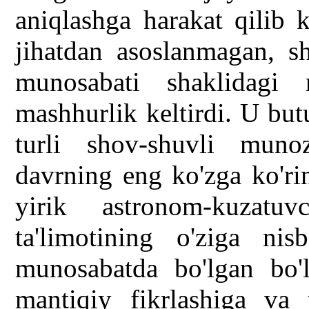
aniqlashga harakat qilib 
jihatdan asoslanmagan, s
munosabati shaklidagi 
mashhurlik keltirdi. U bu
turli shov-shuvli munoz
davrning eng ko'zga ko'ri
yirik astronom-kuzat
ta'limotining o'ziga nis
munosabatda bo'lgan bo'
mantiqiy fikrlashiga va