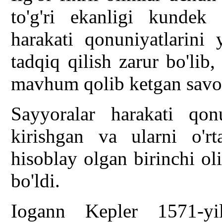
to'g'ri ekanligi kundek
harakati qonuniyatlarini
tadqiq qilish zarur bo'lib
mavhum qolib ketgan savol
Sayyoralar harakati qonu
kirishgan va ularni o'rt
hisoblay olgan birinchi o
bo'ldi.
Iogann Kepler 1571-yil