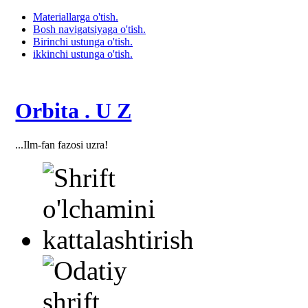
Materiallarga o'tish.
Bosh navigatsiyaga o'tish.
Birinchi ustunga o'tish.
ikkinchi ustunga o'tish.
Orbita . U Z
...Ilm-fan fazosi uzra!