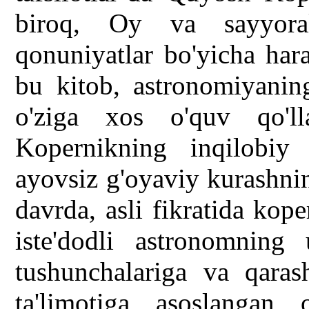
biroq, Oy va sayyora
qonuniyatlar bo'yicha har
bu kitob, astronomiyanin
o'ziga xos o'quv qo'
Kopernikning inqilobiy t
ayovsiz g'oyaviy kurashni
davrda, asli fikratida kop
iste'dodli astronomning 
tushunchalariga va qaras
ta'limotiga asoslangan 