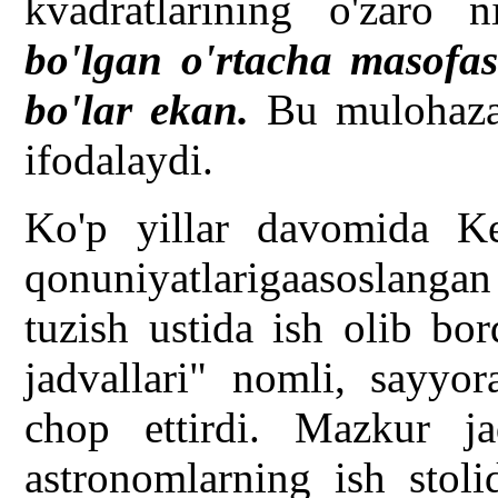
kvadratlarining o'zaro 
bo'lgan o'rtacha masofas
bo'lar ekan.
Bu mulohaza 
ifodalaydi.
Ko'p yillar davomida Ke
qonuniyatlarigaasoslangan
tuzish ustida ish olib bo
jadvallari" nomli, sayyora
chop ettirdi. Mazkur ja
astronomlarning ish stol