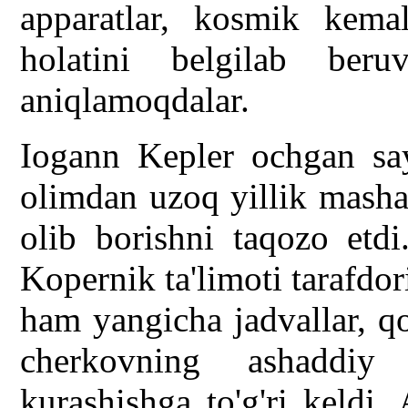
apparatlar, kosmik kema
holatini belgilab beru
aniqlamoqdalar.
Iogann Kepler ochgan say
olimdan uzoq yillik mashaq
olib borishni taqozo etdi
Kopernik ta'limoti tarafdori
ham yangicha jadvallar, q
cherkovning ashaddiy b
kurashishga to'g'ri keldi.