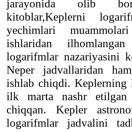
jarayonida olib bor
kitoblar,Keplerni loga
yechimlari muammolari
ishlaridan ilhomlanga
logarifmlar nazariyasini k
Neper jadvallaridan ham
ishlab chiqdi. Keplerning 
ilk marta nashr etilgan
chiqqan. Kepler astron
logarifmlar jadvalini tad