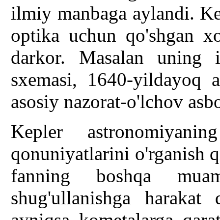
ilmiy manbaga aylandi. Ke
optika uchun qo'shgan x
darkor. Masalan uning i
sxemasi, 1640-yildayoq a
asosiy nazorat-o'lchov asb
Kepler astronomiyanin
qonuniyatlarini o'rganish 
fanning boshqa muam
shug'ullanishga harakat 
ayniqsa kometalarga qara