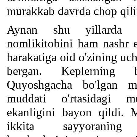
murakkab davrda chop qili
Aynan shu yillarda 
nomlikitobini ham nashr e
harakatiga oid o'zining uc
bergan. Keplerning b
Quyoshgacha bo'lgan ma
muddati o'rtasidagi 
ekanligini bayon qildi. 
ikkita sayyoraning 