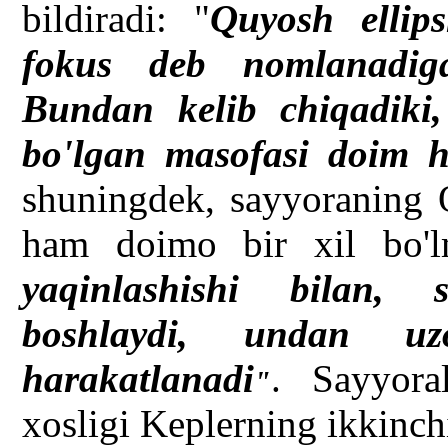
bildiradi: "
Quyosh ellip
fokus deb nomlanadig
Bundan kelib chiqadiki
bo'lgan masofasi doim h
shuningdek, sayyoraning Q
ham doimo bir xil bo'lm
yaqinlashishi bilan, 
boshlaydi, undan uzo
harakatlanadi
. Sayyora
"
xosligi Keplerning ikkinch