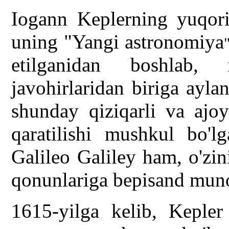
Iogann Keplerning yuqori
uning "Yangi astronomiya
etilganidan boshlab, 
javohirlaridan biriga ayla
shunday qiziqarli va ajoy
qaratilishi mushkul bo'
Galileo Galiley ham, o'zi
qonunlariga bepisand muno
1615-yilga kelib, Kepler