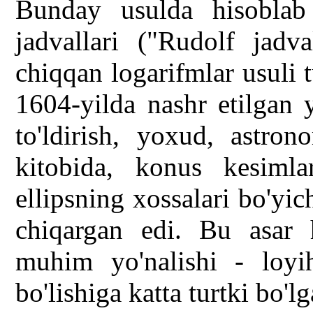
Bunday usulda hisoblab 
jadvallari ("Rudolf jadval
chiqqan logarifmlar usuli 
1604-yilda nashr etilgan y
to'ldirish, yoxud, astro
kitobida, konus kesimla
ellipsning xossalari bo'yic
chiqargan edi. Bu asar
muhim yo'nalishi - loyi
bo'lishiga katta turtki bo'lg