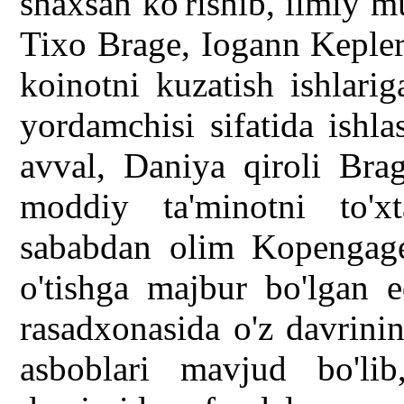
shaxsan ko'rishib, ilmiy mu
Tixo Brage, Iogann Kepler
koinotni kuzatish ishlari
yordamchisi sifatida ishla
avval, Daniya qiroli Bra
moddiy ta'minotni to'x
sababdan olim Kopengagen
o'tishga majbur bo'lgan 
rasadxonasida o'z davrini
asboblari mavjud bo'li