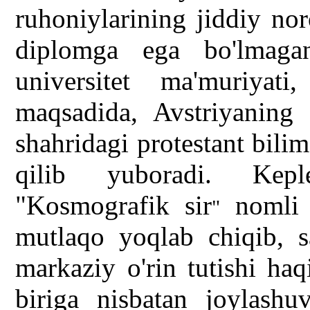
ruhoniylarining jiddiy nor
diplomga ega bo'lmagan
universitet ma'muriyati,
maqsadida, Avstriyaning S
shahridagi protestant bili
qilib yuboradi. Kepl
"Kosmografik sir
nomli r
"
mutlaqo yoqlab chiqib, s
markaziy o'rin tutishi haq
biriga nisbatan joylashu