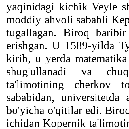
yaqinidagi kichik Veyle sh
moddiy ahvoli sababli Kep
tugallagan. Biroq baribir
erishgan. U 1589-yilda Ty
kirib, u yerda matematika
shug'ullanadi va chu
ta'limotining cherkov t
sababidan, universitetda 
bo'yicha o'qitilar edi. Bir
ichidan Kopernik ta'limoti