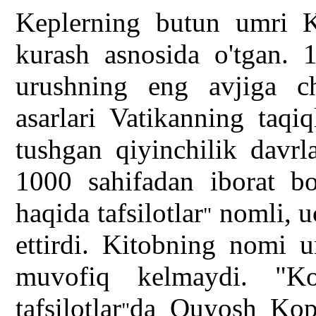
Keplerning butun umri K
kurash asnosida o'tgan. 1
urushning eng avjiga ch
asarlari Vatikanning taqi
tushgan qiyinchilik davrl
1000 sahifadan iborat bo
haqida tafsilotlar
nomli, uc
"
ettirdi. Kitobning nomi
muvofiq kelmaydi. "Ko
tafsilotlar
da Quyosh Koper
"