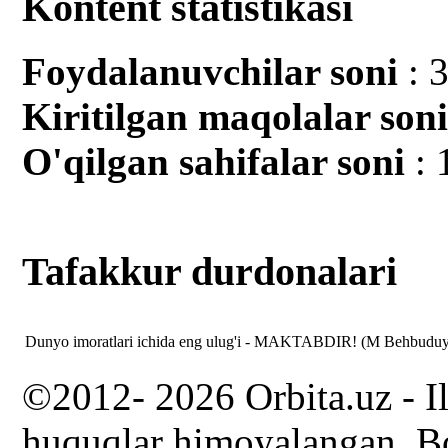
Kontent statistikasi
Foydalanuvchilar soni
: 
Kiritilgan mаqolalar son
O'qilgan sahifalar soni
: 
Tafakkur durdonalari
Dunyo imoratlari ichida eng ulug'i - MAKTABDIR! (M Behbudu
©2012- 2026 Orbita.uz - I
huquqlar himoyalangan. Bo