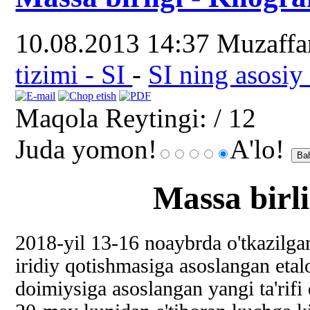
10.08.2013 14:37
Muzaff
tizimi - SI
-
SI ning asosiy 
Maqola Reytingi:
/ 12
Juda yomon!
A'lo!
Massa birl
2018-yil 13-16 noaybrda o'tkazilg
iridiy qotishmasiga asoslangan etal
doimiysiga asoslangan yangi ta'rifi 