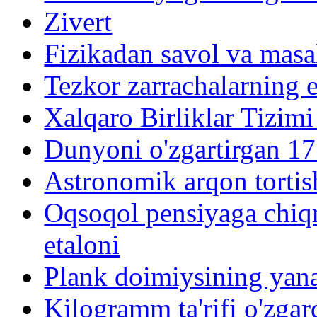
Zivert
Fizikadan savol va mas
Tezkor zarrachalarning e
Xalqaro Birliklar Tizimi
Dunyoni o'zgartirgan 17
Astronomik arqon tortish 
Oqsoqol pensiyaga chi
etaloni
Plank doimiysining yana
Kilogramm ta'rifi o'zgar