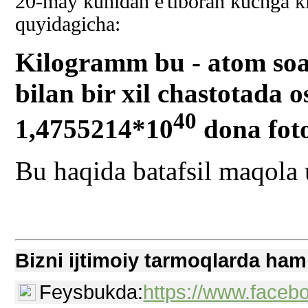
20-may kunidan e'tiboran kuchga ki
quyidagicha:
Kilogramm bu - atom soat
bilan bir xil chastotada o
40
1,4755214
*10
dona foto
Bu haqida batafsil maqola
Bizni ijtimoiy tarmoqlarda ham
Feysbukda:
https://www.faceb