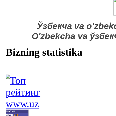
​Ўзбекча va o'zbek
O'zbekcha va ўзбе
Bizning statistika