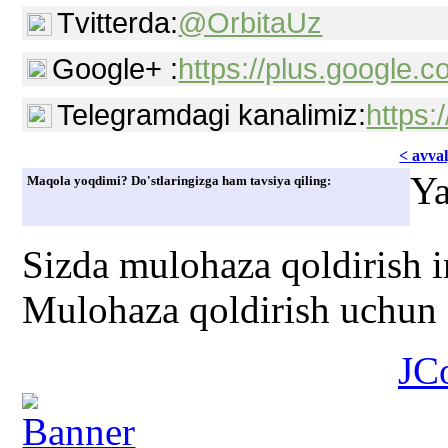
Tvitterda:
@OrbitaUz
Google+ :
https://plus.google
Telegramdagi kanalimiz:
https:
< avvаl
Ya
Maqola yoqdimi? Do'stlaringizga ham tavsiya qiling:
Sizda mulohaza qoldirish 
Mulohaza qoldirish uchun s
JC