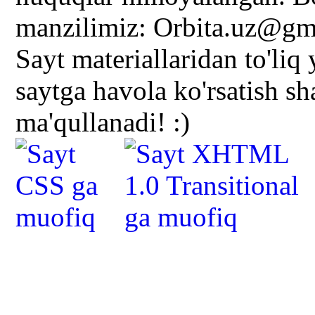
manzilimiz: Orbita.uz@gm
Sayt materiallaridan to'liq
saytga havola ko'rsatish s
ma'qullanadi! :)