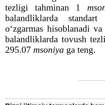
tezligi tahminan 1
m
so
balandliklarda standar
o‘zgarmas hisoblanadi va
balandliklarda tovush tez
295.07
m
soniya
ga teng.