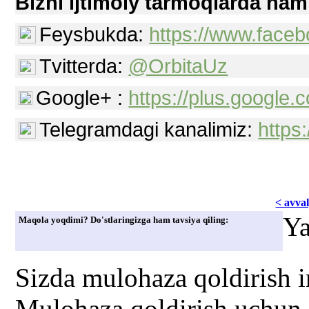
Bizni ijtimoiy tarmoqlarda ham
Feysbukda:
https://www.faceb
Tvitterda:
@OrbitaUz
Google+ :
https://plus.googl
Telegramdagi kanalimiz:
https
< avvаl
Ya
Maqola yoqdimi? Do'stlaringizga ham tavsiya qiling:
Sizda mulohaza qoldirish 
Mulohaza qoldirish uchun s