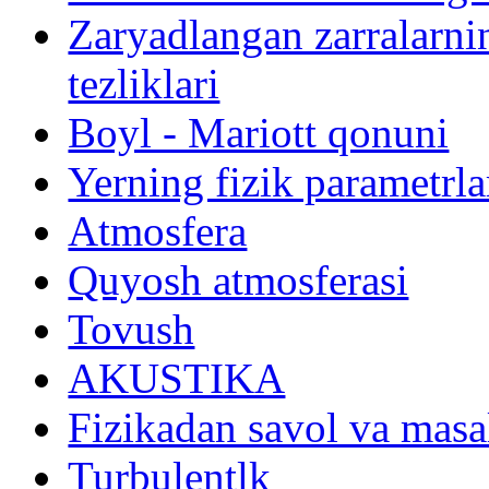
Zaryadlangan zarralarni
tezliklari
Boyl - Mariott qonuni
Yerning fizik parametrla
Atmosfera
Quyosh atmosferasi
Tovush
АKUSTIKА
Fizikadan savol va mas
Turbulentlk