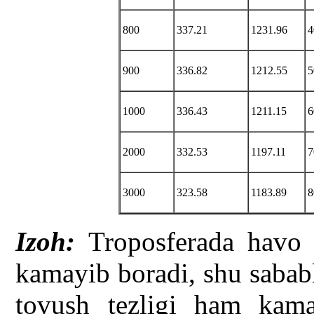
800
337.21
1231.96
4
900
336.82
1212.55
5
1000
336.43
1211.15
6
2000
332.53
1197.11
7
3000
323.58
1183.89
8
Izoh:
Troposferada havo ha
kamayib boradi, shu sababl
tovush tezligi ham kam