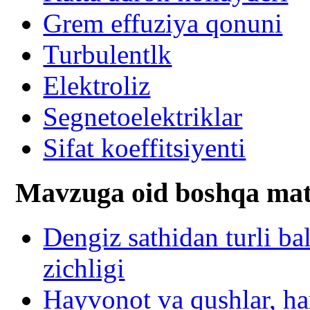
Grem effuziya qonuni
Turbulentlk
Elektroliz
Segnetoelektriklar
Sifat koeffitsiyenti
Mavzuga oid boshqa mat
Dengiz sathidan turli ba
zichligi
Hayvonot va qushlar, ha