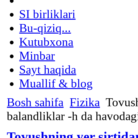
SI birliklari
Bu-qiziq...
Kutubxona
Minbar
Sayt haqida
Muallif & blog
Bosh sahifa
Fizika
Tovushn
balandliklar -h da havodagi 
Tovushning yer sirtidan