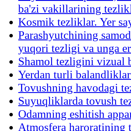
ba'zi vakillarining tezlik
Kosmik tezliklar. Yer s
Parashyutchining samod
yuqori tezligi va unga er
Shamol tezligini vizual
Yerdan turli balandlikla
Tovushning havodagi tez
Suyuqliklarda tovush tez
Odamning eshitish appar
Atmosfera haroratining t