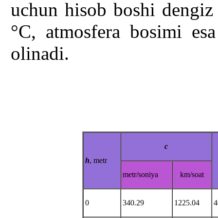
uchun hisob boshi dengiz 
°C, atmosfera bosimi es
olinadi.
c
h
, metr
metr/soniya
km/soat
0
340.29
1225.04
4