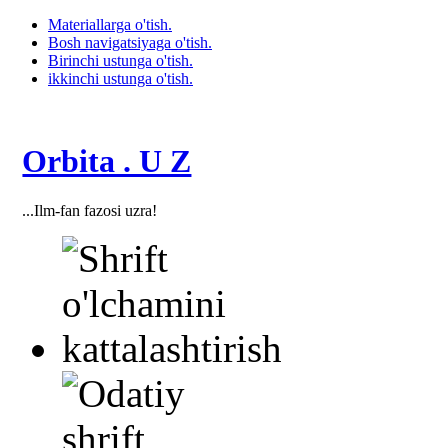
Materiallarga o'tish.
Bosh navigatsiyaga o'tish.
Birinchi ustunga o'tish.
ikkinchi ustunga o'tish.
Orbita . U Z
...Ilm-fan fazosi uzra!