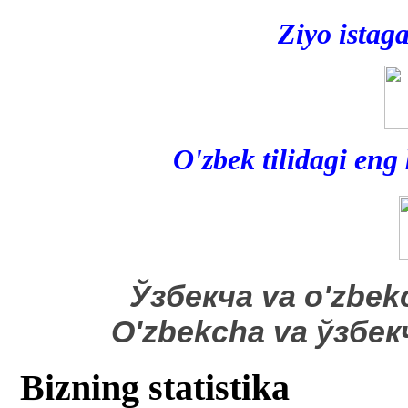
Ziyo istag
O'zbek tilidagi eng
​Ўзбекча va o'zbek
O'zbekcha va ўзбе
Bizning statistika