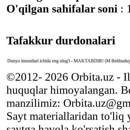
O'qilgan sahifalar soni
: 
Tafakkur durdonalari
Dunyo imoratlari ichida eng ulug'i - MAKTABDIR! (M Behbudu
©2012- 2026 Orbita.uz - I
huquqlar himoyalangan. Bo
manzilimiz: Orbita.uz@gm
Sayt materiallaridan to'liq
saytga havola ko'rsatish s