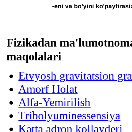
-eni va bo'yini ko'paytirasiz
Fizikadan ma'lumotnomal
maqolalari
Etvyosh gravitatsion gr
Amorf Holat
Alfa-Yemirilish
Tribolyuminessensiya
Katta adron kollayderi