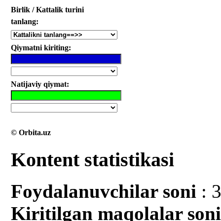
Birlik / Kattalik turini
tanlang:
Qiymatni kiriting:
Natijaviy qiymat:
© Orbita.uz
Kontent statistikasi
Foydalanuvchilar soni
: 
Kiritilgan mаqolalar son