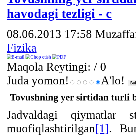
havodagi tezligi - c
08.06.2013 17:58
Muzaff
Fizika
Maqola Reytingi:
/ 0
Juda yomon!
A'lo!
Tovushning yer sirtidan turli 
Jadvaldagi qiymatlar s
muofiqlashtirilgan
[1]
. Bun