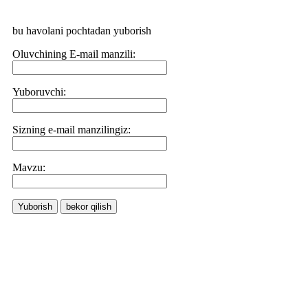
bu havolani pochtadan yuborish
Oluvchining E-mail manzili:
Yuboruvchi:
Sizning e-mail manzilingiz:
Маvzu:
Yuborish
bekor qilish