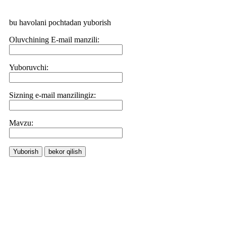
bu havolani pochtadan yuborish
Oluvchining E-mail manzili:
Yuboruvchi:
Sizning e-mail manzilingiz:
Маvzu:
Yuborish
bekor qilish