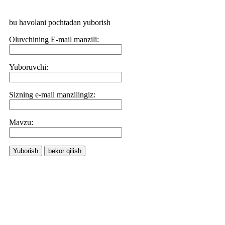
bu havolani pochtadan yuborish
Oluvchining E-mail manzili:
Yuboruvchi:
Sizning e-mail manzilingiz:
Маvzu:
Yuborish
bekor qilish