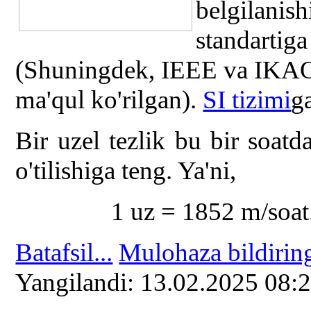
belgilan
standart
(Shuningdek, IEEE va IKAO
ma'qul ko'rilgan).
SI tizimi
g
Bir uzel tezlik bu bir soatd
o'tilishiga teng. Ya'ni,
1 uz = 1852 m/soat
Batafsil...
Mulohaza bildirin
Yangilаndi: 13.02.2025 08: