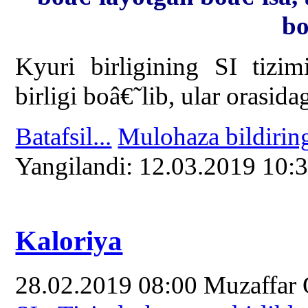
bo
Kyuri birligining SI tizi
birligi boâ€˜lib, ular orasid
Batafsil...
Mulohaza bildirin
Yangilаndi: 12.03.2019 10:
Kaloriya
28.02.2019 08:00
Muzaffar