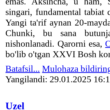
emas. Aksincha, u ham, SI
singari, fundamental tabiat q
Yangi ta'rif aynan 20-mayd
Chunki, bu sana butunja
nishonlanadi. Qarorni esa,
bo'lib o'tgan XXVI Bosh kon
Batafsil...
Mulohaza bildirin
Yangilаndi: 29.01.2025 16:
Uzel