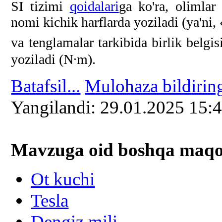
SI tizimi
qoidalari
ga ko'ra, olimlar
nomi kichik harflarda yoziladi (ya'ni,
va tenglamalar tarkibida birlik belgis
yoziladi (N∙m).
Batafsil...
Mulohaza bildirin
Yangilаndi: 29.01.2025 15:
Mavzuga oid boshqa mаqоl
Ot kuchi
Tesla
Dengiz mili