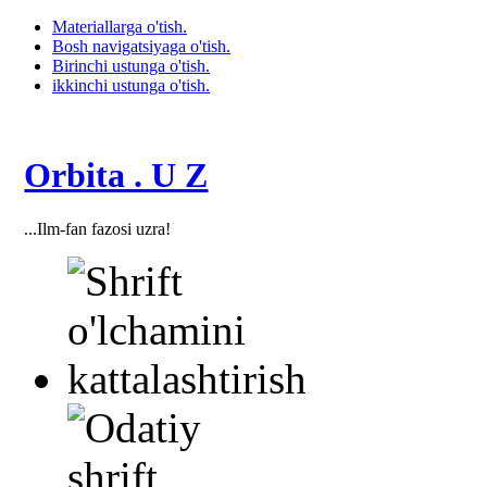
Materiallarga o'tish.
Bosh navigatsiyaga o'tish.
Birinchi ustunga o'tish.
ikkinchi ustunga o'tish.
Orbita . U Z
...Ilm-fan fazosi uzra!