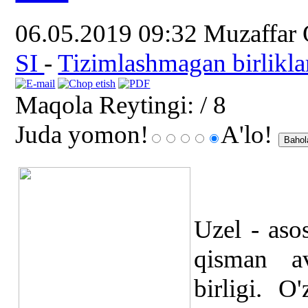
06.05.2019 09:32
Muzaffar
SI
-
Tizimlashmagan birlikla
Maqola Reytingi:
/ 8
Juda yomon!
A'lo!
Uzel - aso
qisman avi
birligi. O