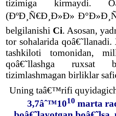
tizimiga kirmaydi. O
(ÐºÐ¸Ñ€Ð¸Ð»Ð» Ð°Ð»Ð¸
belgilanishi
Ci
. Asosan, yad
tor sohalarida qoâ€˜llanadi
tashkiloti tomonidan, mil
qoâ€˜llashga ruxsat 
tizimlashmagan birliklar safi
Uning taâ€™rifi quyidagic
10
3,7âˆ™10
marta rad
boâ€˜layotgan boâ€˜lsa,