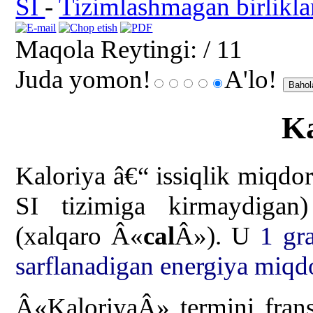
SI
-
Tizimlashmagan birlikla
Maqola Reytingi:
/ 11
Juda yomon!
A'lo!
Ka
Kaloriya â€“ issiqlik miqdo
SI tizimiga kirmaydigan)
(xalqaro Â«
cal
Â»). U
1 gr
sarflanadigan energiya miqd
Â«KaloriyaÂ» termini fra