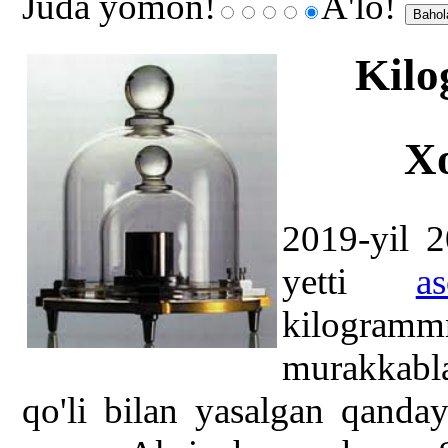
Juda yomon!
A'lo!
Kilo
Xo
2019-yil 
yetti
a
kilogrammn
murakkabla
qo'li bilan yasalgan qanday