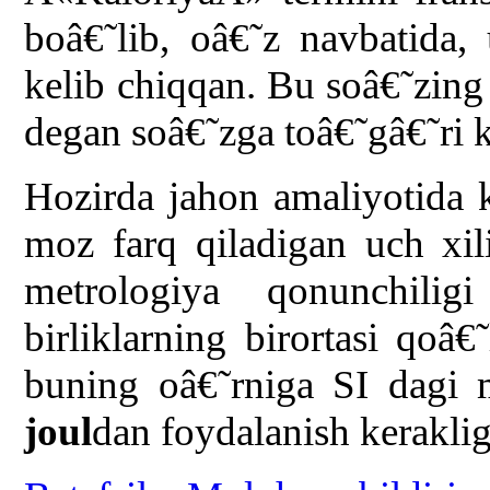
boâ€˜lib, oâ€˜z navbatida
kelib chiqqan. Bu soâ€˜zin
degan soâ€˜zga toâ€˜gâ€˜ri k
Hozirda jahon amaliyotida ka
moz farq qiladigan uch xil
metrologiya qonunchilig
birliklarning birortasi qoâ
buning oâ€˜rniga SI dagi m
joul
dan foydalanish kerakli