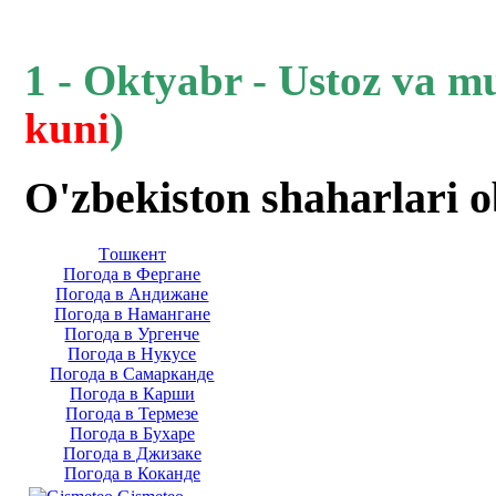
1 - Oktyabr - Ustoz va m
kuni
)
O'zbekiston shaharlari 
Тoшкент
Погода в Фергане
Погода в Андижане
Погода в Намангане
Погода в Ургенче
Погода в Нукусе
Погода в Самарканде
Погода в Карши
Погода в Термезе
Погода в Бухаре
Погода в Джизаке
Погода в Коканде