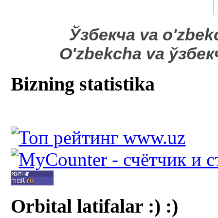
​Ўзбекча va o'zbek
O'zbekcha va ўзбе
Bizning statistika
Orbital latifalar :) :)