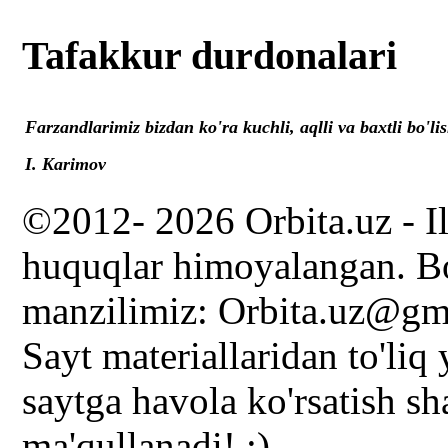
Tafakkur durdonalari
Farzandlarimiz bizdan ko'ra kuchli, aqlli va baxtli bo'lis
I. Karimov
©2012- 2026 Orbita.uz - I
huquqlar himoyalangan. Bo
manzilimiz: Orbita.uz@gm
Sayt materiallaridan to'liq
saytga havola ko'rsatish s
ma'qullanadi! :)