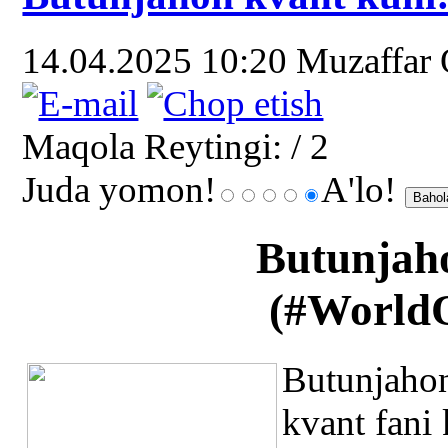
14.04.2025 10:20
Muzaffar
Maqola Reytingi:
/ 2
Juda yomon!
A'lo!
Butunjaho
(
#World
Butunjaho
kvant fani 