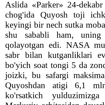
Aslida «Parker» 24-dekabr
chog'ida Quyosh toji ichk
keyingi bir nech sutka moba
shu sababli ham, uning 
qolayotgan edi. NASA muha
sabr bilan kutganliklari 
bo'yich soat tongi 5 da zon
joizki, bu safargi maksim
Quyoshdan atigi 6,1 mln
ko'rsatkich yulduzimizg