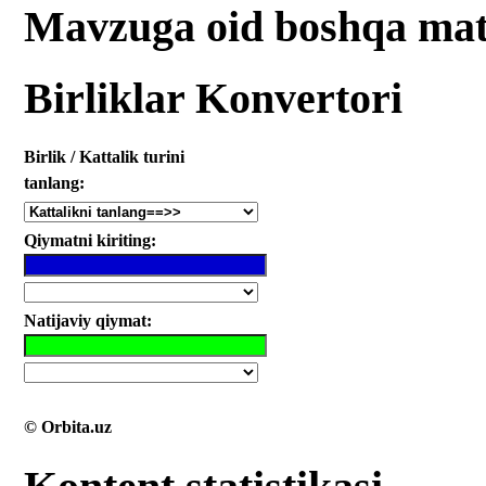
Mavzuga oid boshqa mat
Birliklar Konvertori
Birlik / Kattalik turini
tanlang:
Qiymatni kiriting:
Natijaviy qiymat:
© Orbita.uz