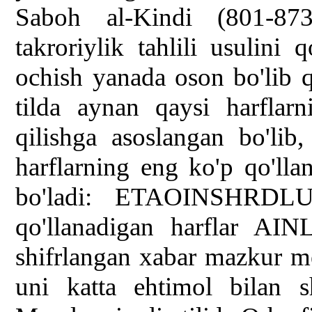
Saboh al-Kindi (801-873
takroriylik tahlili usulini 
ochish yanada oson bo'lib 
tilda aynan qaysi harflarn
qilishga asoslangan bo'lib,
harflarning eng ko'p qo'lla
bo'ladi: ETAOINSHRDLU.
qo'llanadigan harflar AI
shifrlangan xabar mazkur met
uni katta ehtimol bilan s