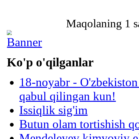
Maqolaning 1 sa
Ko'p o'qilganlar
18-noyabr - O'zbekiston
qabul qilingan kun!
Issiqlik sig'im
Butun olam tortishish q
Mendeleyev kimyoviy el