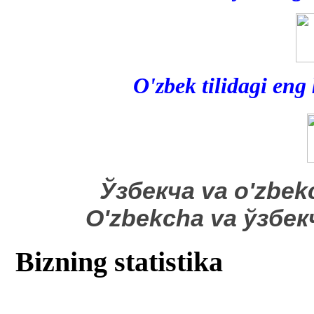
O'zbek tilidagi eng
​Ўзбекча va o'zbek
O'zbekcha va ўзбе
Bizning statistika