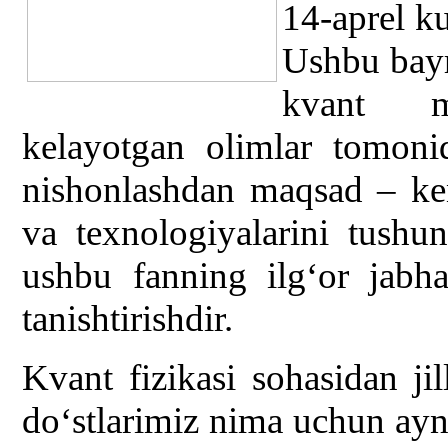
14-aprel ku
Ushbu bayr
kvant me
kelayotgan olimlar tomoni
nishonlashdan maqsad – ke
va texnologiyalarini tushu
ushbu fanning ilg‘or jabha
tanishtirishdir.
Kvant fizikasi sohasidan ji
do‘stlarimiz nima uchun ayn