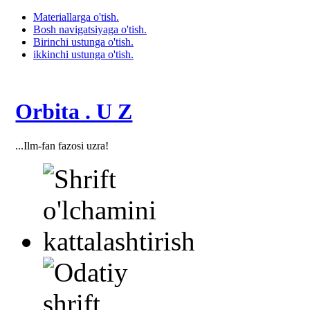
Materiallarga o'tish.
Bosh navigatsiyaga o'tish.
Birinchi ustunga o'tish.
ikkinchi ustunga o'tish.
Orbita . U Z
...Ilm-fan fazosi uzra!