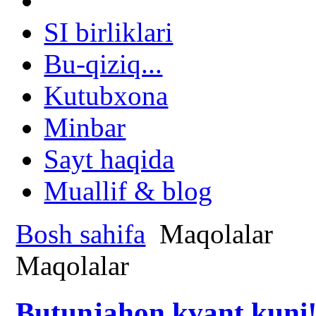
SI birliklari
Bu-qiziq...
Kutubxona
Minbar
Sayt haqida
Muallif & blog
Bosh sahifa
Maqolalar
Maqolalar
Butunjahon kvant kuni