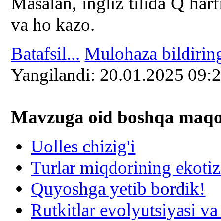
Masalan, ingliz tilida Q har
va ho kazo.
Batafsil...
Mulohaza bildirin
Yangilаndi: 20.01.2025 09:
Mavzuga oid boshqa mаqоl
Uolles chizig'i
Turlar miqdorining ekoti
Quyoshga yetib bordik!
Rutkitlar evolyutsiyasi va