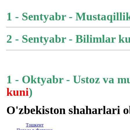
1 - Sentyabr - Mustaqilli
2 - Sentyabr - Bilimlar ku
1 - Oktyabr - Ustoz va m
kuni
)
O'zbekiston shaharlari 
Тoшкент