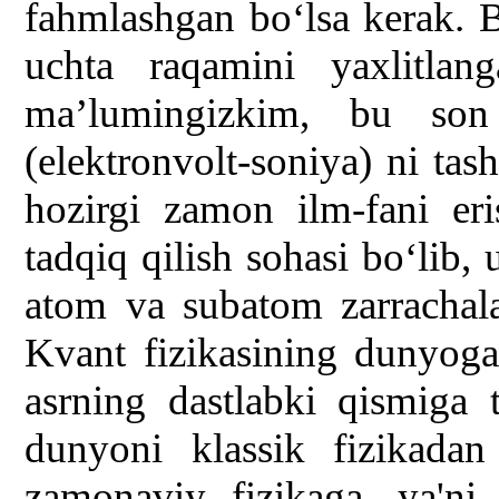
fahmlashgan bo‘lsa kerak.
uchta raqamini yaxlitlang
ma’lumingizkim, bu so
(elektronvolt-soniya) ni tash
hozirgi zamon ilm-fani er
tadqiq qilish sohasi bo‘lib, 
atom va subatom zarrachala
Kvant fizikasining dunyoga
asrning dastlabki qismiga 
dunyoni klassik fizikadan
zamonaviy fizikaga, ya'n