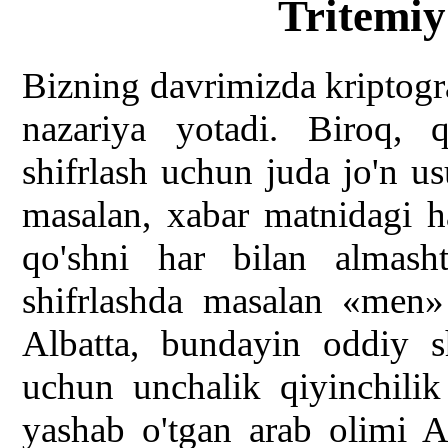
Tritemiy
Bizning davrimizda kriptog
nazariya yotadi. Biroq, q
shifrlash uchun juda jo'n u
masalan, xabar matnidagi ha
qo'shni har bilan almasht
shifrlashda masalan «men»
Albatta, bundayin oddiy s
uchun unchalik qiyinchilik
yashab o'tgan arab olimi 