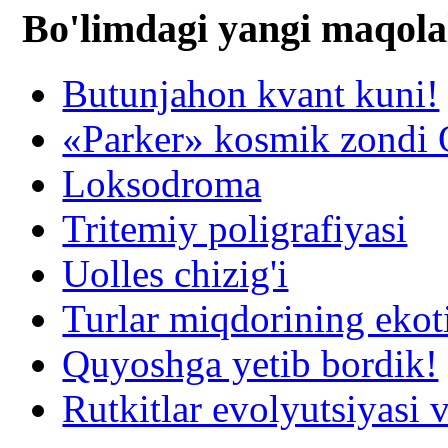
Bo'limdagi yangi maqola
Butunjahon kvant kuni!
«Parker» kosmik zondi Q
Loksodroma
Tritemiy poligrafiyasi
Uolles chizig'i
Turlar miqdorining ekot
Quyoshga yetib bordik!
Rutkitlar evolyutsiyasi v