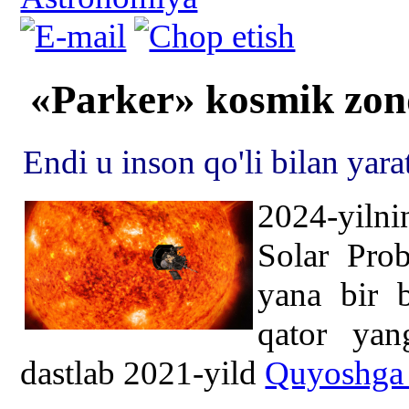
«Parker» kosmik zond
Endi u inson qo'li bilan yara
2024-yilni
Solar Pro
yana bir b
qator yan
dastlab 2021-yild
Quyoshga 