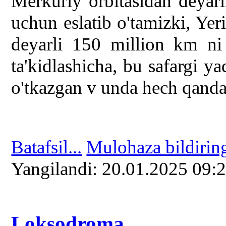
Merkuriy orbitasidan deyarl
uchun eslatib o'tamizki, Ye
deyarli 150 million km ni
ta'kidlashicha, bu safargi 
o'tkazgan v unda hech qanda
Batafsil...
Mulohaza bildirin
Yangilаndi: 20.01.2025 09:
Loksodroma