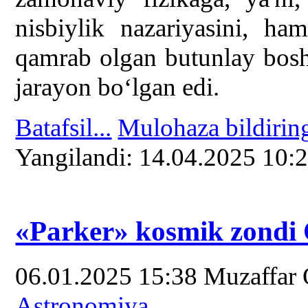
nisbiylik nazariyasini, ha
qamrab olgan butunlay bosh
jarayon bo‘lgan edi.
Batafsil...
Mulohaza bildirin
Yangilаndi: 14.04.2025 10:
«Parker» kosmik zondi Q
06.01.2025 15:38
Muzaffar
Astronomiya