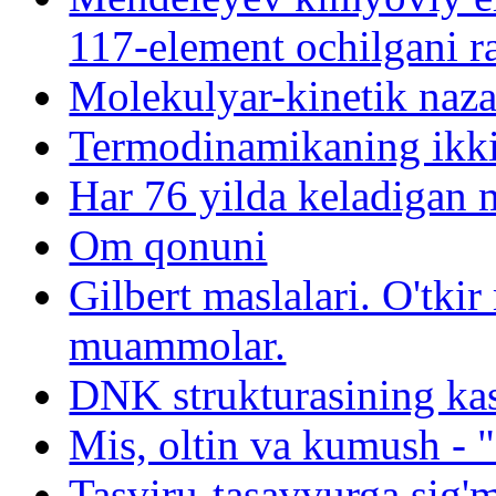
117-element ochilgani r
Molekulyar-kinetik naza
Termodinamikaning ikki
Har 76 yilda keladigan
Om qonuni
Gilbert maslalari. O'tk
muammolar.
DNK strukturasining kash
Mis, oltin va kumush - "
Tasviru-tasavvurga sig'