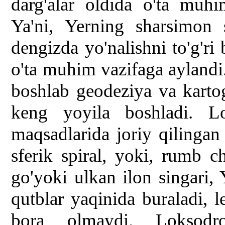
darg'alar oldida o'ta muh
Ya'ni, Yerning sharsimon 
dengizda yo'nalishni to'g'ri
o'ta muhim vazifaga ayland
boshlab geodeziya va karto
keng yoyila boshladi. L
maqsadlarida joriy qilingan
sferik spiral, yoki, rumb 
go'yoki ulkan ilon singari, 
qutblar yaqinida buraladi, 
bora olmaydi. Loksodro