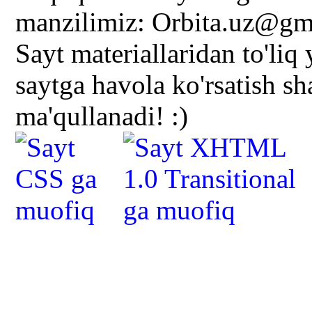
manzilimiz: Orbita.uz@gm
Sayt materiallaridan to'liq
saytga havola ko'rsatish s
ma'qullanadi! :)