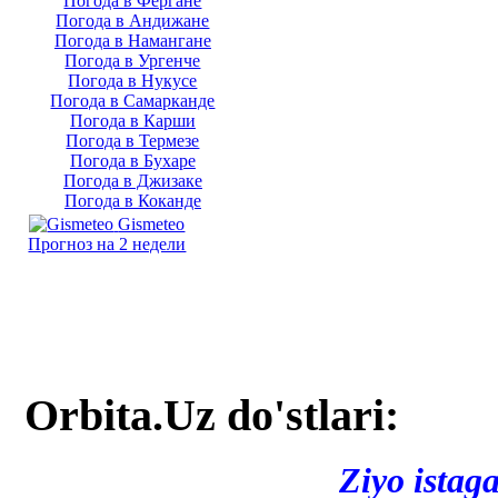
Погода в Фергане
Погода в Андижане
Погода в Намангане
Погода в Ургенче
Погода в Нукусе
Погода в Самарканде
Погода в Карши
Погода в Термезе
Погода в Бухаре
Погода в Джизаке
Погода в Коканде
Gismeteo
Прогноз на 2 недели
Orbita.Uz do'stlari:
Ziyo istag