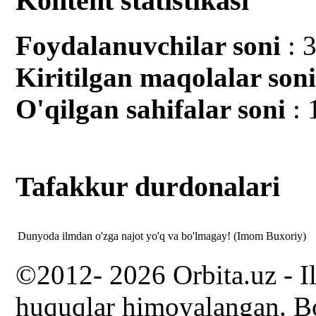
Kontent statistikasi
Foydalanuvchilar soni
: 
Kiritilgan mаqolalar son
O'qilgan sahifalar soni
: 
Tafakkur durdonalari
Dunyoda ilmdan o'zga najot yo'q va bo'lmagay! (Imom Buxoriy)
©2012- 2026 Orbita.uz - I
huquqlar himoyalangan. Bo