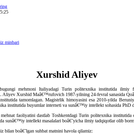
ring
15:25
iz minbari
Xurshid Aliyev
bugungi mehmoni Italiyadagi Turin politexnika institutida ilmiy 
 Aliyev Xurshid Maâ€™rufovich 1987-yilning 24-fevral sanasida Qoâ
Institutida tamomlagan. Magistrlik himoyasini esa 2010-yilda Beruniy
ika institutida buyumlar interneti va sunâ€™iy intellekt sohasida PhD da
mehnat faoliyatini dastlab Toshkentdagi Turin politexnika institutida 
tida sunâ€™iy intellekt masalalari boâ€˜yicha ilmiy tadqiqotlar olib bor
 bilan boâ€˜lgan suhbat matnini havola qilamiz: