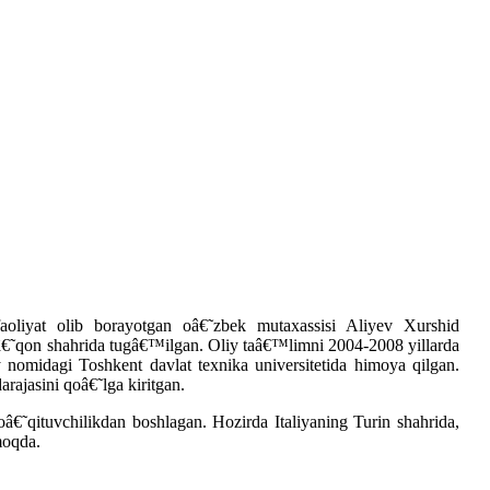
faoliyat olib borayotgan oâ€˜zbek mutaxassisi Aliyev Xurshid
€˜qon shahrida tugâ€™ilgan. Oliy taâ€™limni 2004-2008 yillarda
 nomidagi Toshkent davlat texnika universitetida himoya qilgan.
rajasini qoâ€˜lga kiritgan.
oâ€˜qituvchilikdan boshlagan. Hozirda Italiyaning Turin shahrida,
moqda.