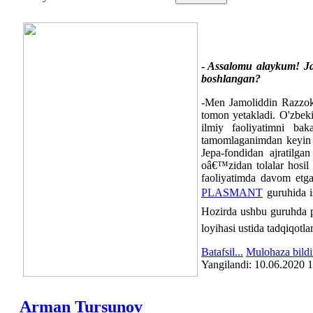
-
Assalomu alaykum! Jamo
boshlangan?
-
Men Jamoliddin Razzoko
tomon yetakladi. O'zbeki
ilmiy faoliyatimni ba
tamomlaganimdan keyin e
Jepa-fondidan ajratilga
oâ€™zidan tolalar hosil 
faoliyatimda davom etg
PLASMANT
guruhida 
Hozirda ushbu guruhda po
loyihasi ustida tadqiqot
Batafsil...
Mulohaza bildi
Yangilаndi: 10.06.2020 
Arman Tursunov