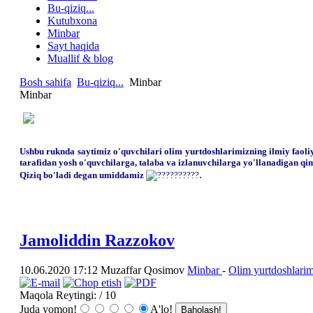
Bu-qiziq...
Kutubxona
Minbar
Sayt haqida
Muallif & blog
Bosh sahifa
Bu-qiziq...
Minbar
Minbar
Ushbu ruknda saytimiz o'quvchilari olim yurtdoshlarimizning ilmiy faoli
tarafidan yosh o'quvchilarga, talaba va izlanuvchilarga yo'llanadigan qim
.
Qiziq bo'ladi degan umiddamiz
Jamoliddin Razzokov
10.06.2020 17:12
Muzaffar Qosimov
Minbar
-
Olim yurtdoshlarim
Maqola Reytingi:
/ 10
Juda yomon!
A'lo!