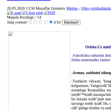
20.05.2020 13:50
Muzaffar Qosimov
Minbar
-
Olim yurtdoshlarim
Maqola Reytingi:
/ 14
Juda yomon!
A'lo!
Orbita.Uz minb
Astrofizika sohasida il
fizika-matematika fanlari 
-
Arman, suhbatni oilang
-Toshkent viloyati, Yan
kelganman. Yangiyoâ€˜ld
nomidagi Respublika mus
isteâ€™dodli musiqachila
bu borada koâ€˜plab mua
taroziga tortib koâ€˜rib,
oâ€˜qishga kirdim va unda