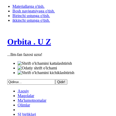
Materiallarga o'tish.
Bosh navigatsiyaga o'tish.
Birinchi ustunga o'tish.
ikkinchi ustunga o'tish.
Orbita . U Z
...Ilm-fan fazosi uzra!
Asosiy
Maqolalar
Ma'lumotnomalar
Olimlar
SI birliklari