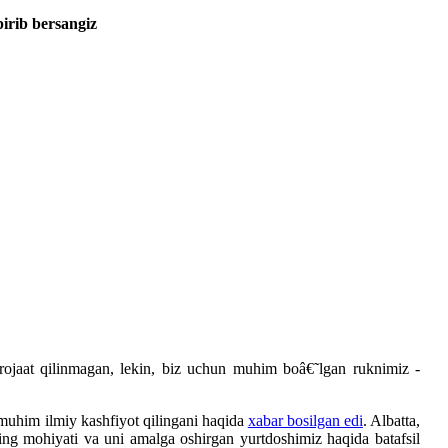
irib bersangiz
jaat qilinmagan, lekin, biz uchun muhim boâ€˜lgan ruknimiz -
muhim ilmiy kashfiyot qilingani haqida
xabar bosilgan edi
. Albatta,
ning mohiyati va uni amalga oshirgan yurtdoshimiz haqida batafsil