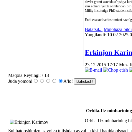
davlat granti asosida o'qishga kir
shu sohani yetuk olimlaridan biri
Milliy Institutiga PhD student sifa
Endi esa suhbatdoshimizni savolg
Batafsil...
Mulohaza bildi
Yangilаndi: 10.02.2025 
Erkinjon Kari
23.12.2015 17:17
Muzaf
Maqola Reytingi:
/ 13
Juda yomon!
A'lo!
Orbita.Uz minbarining b
Orbita.Uz minbarining bir
Suhbatdoshimizni savolga tutishdan avval, u kishi haqida qisqacha