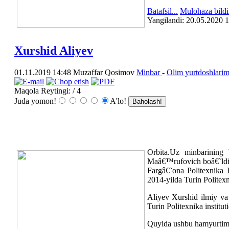
Batafsil...
Mulohaza bildi
Yangilаndi: 20.05.2020 
Xurshid Aliyev
01.11.2019 14:48
Muzaffar Qosimov
Minbar
-
Olim yurtdoshlarim
Maqola Reytingi:
/ 4
Juda yomon!
A'lo!
Orbita.Uz minbarining 
Maâ€™rufovich boâ€˜ldi.
Fargâ€˜ona Politexnika 
2014-yilda Turin Politexn
Aliyev Xurshid ilmiy va 
Turin Politexnika institu
Quyida ushbu hamyurtimiz