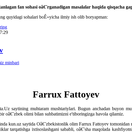
tanlagan fan sohasi oâ€˜rganadigan masalalar haqida qisqacha gap
ng quyidagi sohalari boÊ»yicha ilmiy ish olib boryapman:
ring
17:29
v
iz minbari
Farrux Fattoyev
a.Uz saytining muhtaram mushtariylari. Bugun anchadan buyon muro
r oâ€˜zbek olimi bilan suhbatimizni e'tiboringizga havola qilamiz.
inda kun.uz saytida Oâ€˜zbekistonlik olim Farrux Fattoyev tomonidan 
iklar tarqatishga ixtisoslashgani sababli, oâ€˜sha maqolada kashfiyot