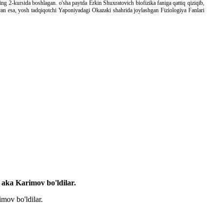
mning 2-kursida boshlagan. o'sha paytda Erkin Shuxratovich biofizika faniga qattiq qiziqib,
boran esa, yosh tadqiqotchi Yaponiyadagi Okazaki shahrida joylashgan Fiziologiya Fanlari
 aka Karimov bo'ldilar.
imov bo'ldilar.