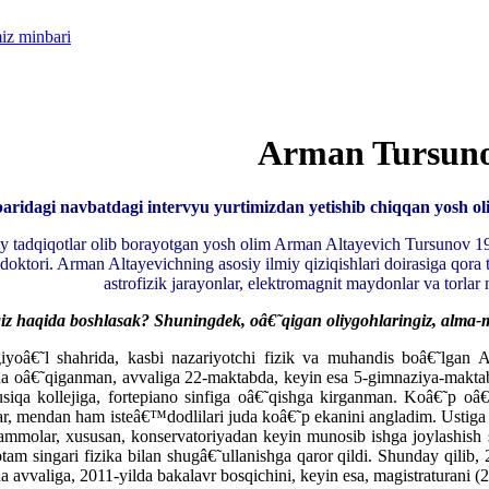
iz minbari
Arman Tursun
aridagi navbatdagi intervyu yurtimizdan yetishib chiqqan yosh ol
miy tadqiqotlar olib borayotgan yosh olim Arman Altayevich Tursunov 1
doktori. Arman Altayevichning asosiy ilmiy qiziqishlari doirasiga qora tu
astrofizik jarayonlar, elektromagnit maydonlar va torlar n
iz haqida boshlasak? Shuningdek, oâ€˜qigan oliygohlaringiz, alma-m
giyoâ€˜l shahrida, kasbi nazariyotchi fizik va muhandis boâ€˜lgan
a oâ€˜qiganman, avvaliga 22-maktabda, keyin esa 5-gimnaziya-makta
iqa kollejiga, fortepiano sinfiga oâ€˜qishga kirganman. Koâ€˜p oâ€
r, mendan ham isteâ€™dodlilari juda koâ€˜p ekanini angladim. Ustiga u
mmolar, xususan, konservatoriyadan keyin munosib ishga joylashish
 otam singari fizika bilan shugâ€˜ullanishga qaror qildi. Shunday qilib,
 avvaliga, 2011-yilda bakalavr bosqichini, keyin esa, magistraturani (