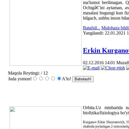
ma'lumot berilmagan. Qo
Ochigâ€˜ini aytaman, a
masalasi bugungi kun fiz
bilgach, ushbu inson bila
Batafsil...
Mulohaza bildi
Yangilаndi: 22.01.2021 
Erkin Kurgano
02.12.2016 14:01
Muzaf
Maqola Reytingi:
/ 12
Juda yomon!
A'lo!
Orbita.Uz minbarida n
biofizika/fiziologiya bo'y
Kurganov Erkin Shuxratovich, 198
shahrida joylashgan 2-ixtisoslash