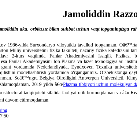
Jamoliddin Razz
liddin aka, orbita.uz bilan suhbat uchun vaqt topganingizga rahm
v 1986-yilda Surxondaryo viloyatida tavallud topganman. Oâ€™rta 
ston Milliy universitetini fizika fakulteti, nazariy fizika kafedrasin
kalavr 2-kurs vaqtimda Fanlar Akademiyasini Issiqlik Fizikasi 
sa Fanlar Akademiyasini Ion-Plazma va lazer texnologiyalari institut
n grant yordamida Nederlandiyada, Eyndxoven Texnika universitetid
qilishini modellashtirish yordamida o'rganganmiz. O'zbekistonga qayt
anman. Soâ€™ngra Belgiya Qirolligini Antverpen Universiteti, Kim
ishlamoqdaman. 2019 yilda â€œ
Plazma tibbiyoti uchun molekulyar da
stdoctoral tadqiqotchi sifatida faoliyat olib bormoqdaman va â€œReakti
larni davom ettirmoqdaman.
ring
17:50