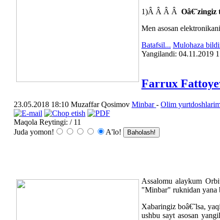
1)Â Â Â Â
Oâ€˜zingiz 
Men asosan elektronikani
Batafsil...
Mulohaza bildi
Yangilаndi: 04.11.2019 
Farrux Fattoye
23.05.2018 18:10
Muzaffar Qosimov
Minbar
-
Olim yurtdoshlarim
Maqola Reytingi:
/ 11
Juda yomon!
A'lo!
Assalomu alaykum Orbit
"Minbar" ruknidan yana bi
Xabaringiz boâ€˜lsa, yaq
ushbu sayt asosan yangil