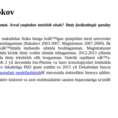
okov
at. Avval yaqindan tanishib olsak? Ilmiy faoliyatingiz qanday
maktabdan fizika faniga boâ€™lgan qiziqishim meni universitet
i tamomlaganman (Bakalavr 2003-2007, Magistratura 2007-2009). Ilk
boâ€™limida muhandis sifatida boshlaganman. Magistraturani
ida kichik ilmiy xodim sifatida ishlaganman. 2012-2013 yillarda
a ilmiy tekshirish olib borganman. Sintetik oqsillarni oâ€™z-
ib 2 yil davomida Ion-Plazma va lazer texnologiyalari institutida
yo fakultetiga PhD grant yutdim va 2015 yil Dekabridan buyon
rajadagi modellashtirish
â€ mavzusida doktorlikni himoya qildim.
v kislorod va azot molekulalarini saraton hujayralariga ta'siriâ€