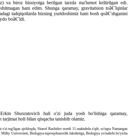
) va biroz hissiyotga berilgan tarzda ma'lumot keltirilgan edi.
shitmagan ham edim. Shunga qaramay, gravitatsion toâ€˜lqinlar
oradagi tadqiqotlarda bizning yurtdoshimiz ham bosh qoâ€˜shganini
aydo boâ€˜ldi.
Erkin Shuxratovich hali o'zi juda yosh bo'lishiga qaramay,
 tarjimai holi bilan qisqacha tanishib olamiz.
i o'zi tug'ilgan qishloqda, Sharof Rashidov nomli 11-maktabda o'qib, so'ngra Namangan
illiy Universiteti, Biologiya-tuproqshunoslik fakultetiga, Biologiya yo'nalishi bo'yicha