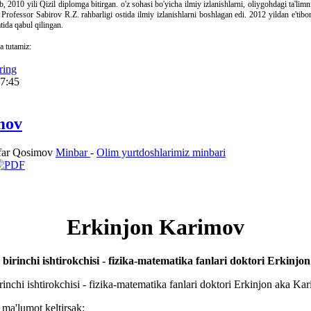
ib, 2010 yili Qizil diplomga bitirgan. o'z sohasi bo'yicha ilmiy izlanishlarni, oliygohdagi ta'li
 Professor Sabirov R.Z. rahbarligi ostida ilmiy izlanishlarni boshlagan edi. 2012 yildan e'ti
tida qabul qilingan.
a tutamiz:
ring
07:45
mov
far Qosimov
Minbar
-
Olim yurtdoshlarimiz minbari
Erkinjon Karimov
irinchi ishtirokchisi - fizika-matematika fanlari doktori Erkinjon
inchi ishtirokchisi - fizika-matematika fanlari doktori Erkinjon aka Kar
 ma'lumot keltirsak: