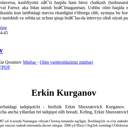
laversa, kashfiyotni oâ€˜zi haqida ham biroz chalkash (tushunarsiz
vval Farrux aka bilan tanish boâ€˜lmaganman. Ushbu olim haqida e
ikasida kun tartibidagi mavzu ekanligini e'tiborga olib, ayniqsa bu b
n tanishish va orbita.uz uchun qisqa boâ€˜lsa-da intervyu olish niyati p
ring
14:45
v
far Qosimov
Minbar
-
Olim yurtdoshlarimiz minbari
Erkin Kurganov
avbatdagi tadqiqotchi - biofizik Erkin Shuxratovich Kurganov. 
icha ancha yillardan bri tadqiqot olib boradi. Keling, Erkin Shuxratovich
7-yil 4-iyunda Namangan viloyati Chortoq tumanida tug'ilgan. Boshlang'ich va o'rta maktabn
gan maxsus maktab-internatida davom ettirgan. 2006-yil Mirzo Ulug'bek nomidagi O'zbekiston M