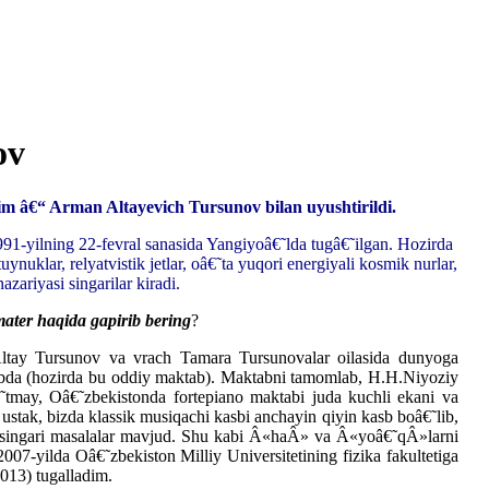
ov
im â€“ Arman Altayevich Tursunov bilan uyushtirildi.
991-yilning 22-fevral sanasida Yangiyoâ€˜lda tugâ€˜ilgan. Hozirda
ynuklar, relyatvistik jetlar, oâ€˜ta yuqori energiyali kosmik nurlar,
azariyasi singarilar kiradi.
ater haqida gapirib bering
?
 Altay Tursunov va vrach Tamara Tursunovalar oilasida dunyoga
bda (hozirda bu oddiy maktab). Maktabni tamomlab, H.H.Niyoziy
˜tmay, Oâ€˜zbekistonda fortepiano maktabi juda kuchli ekani va
stak, bizda klassik musiqachi kasbi anchayin qiyin kasb boâ€˜lib,
 singari masalalar mavjud. Shu kabi Â«haÂ» va Â«yoâ€˜qÂ»larni
 2007-yilda Oâ€˜zbekiston Milliy Universitetining fizika fakultetiga
2013) tugalladim.