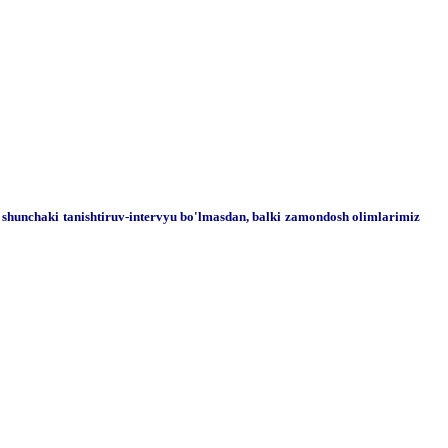
i shunchaki tanishtiruv-intervyu bo'lmasdan, balki zamondosh olimlarimiz