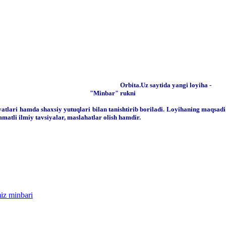
Orbita.Uz saytida yangi loyiha -
"Minbar" rukni
yatlari hamda shaxsiy yutuqlari bilan tanishtirib boriladi. Loyihaning maqsad
matli ilmiy tavsiyalar, maslahatlar olish hamdir.
iz minbari