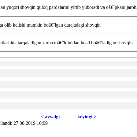
an yuqori shovqin quloq pardalarini yirtib yuboradi va oâ€˜pkani jaroha
a olib kelishi mumkin boâ€˜lgan darajadagi shovqin
rtlashida tarqaladigan zarba toâ€˜lqinidan hosil boâ€˜ladigan shovqin
< avvаlgi
kеyingi >
ilаndi: 27.08.2019 10:09