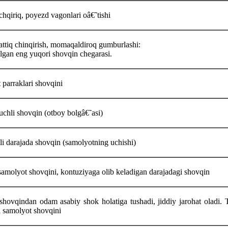
chqiriq, poyezd vagonlari oâ€˜tishi
attiq chinqirish, momaqaldiroq gumburlashi:
ilgan eng yuqori shovqin chegarasi.
 parraklari shovqini
uchli shovqin (otboy bolgâ€˜asi)
li darajada shovqin (samolyotning uchishi)
samolyot shovqini, kontuziyaga olib keladigan darajadagi shovqin
hovqindan odam asabiy shok holatiga tushadi, jiddiy jarohat oladi. T
 samolyot shovqini