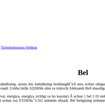
-
Tizimlashmagan birliklar
Bel
talikning, aynan shu kattalikning boshlangâ€˜ich asos uchun olingan bi
 yotadi. Ushbu birlik AQSHlik olim va ixtirochi Aleksandr Bell sharafi
vvat, energiya, energiya zichligi va ho kazolar) Â uchun 1 bel 1:10 nisb
) uchun esa âˆš10â‰ˆ3,162 nisbatda olinadi. Bel birligining nisbatan