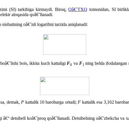
zimi (SI) tarkibiga kirmaydi. Biroq,
Oâ€˜TXQ
tomonidan, SI birlikla
 elektr aloqasida qoâ€˜llanadi.
 nisbatining oâ€˜nli logarifmi tarzida aniqlanadi:
boâ€˜lishi bois, ikkita kuch kattaligi
F
va
F
ning belda ifodalangan n
0
1
lsa, demak,
P
kattalik 10 barobarga ortadi;
F
kattalik esa 3,162 baroba
ligi â€“ detsibell koâ€˜proq qoâ€˜llanadi. Detsibelning oâ€˜zbekcha va 