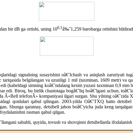
0,1
dan bir dB ga ortishi, uning 10
â‰ˆ1,259 barobarga ortishini bildiradi
moqlaridagi signalning susayishini oâ€˜lchash va aniqlash zaruriyati t
c tariqasida belgilangan va uzunligi 1 mil (taxminan, 1609 metr) va qar
an edi (kabeldagi simning koâ€˜ndalang kesim yuzasi taxminan 0,9 mm bo
nar edi. Biroq, bu birlik chastotaga bogâ€˜liq boâ€˜lgani uchun, toâ€˜l
-yilda Â«Bell telefonÂ» kompaniyasi ilgari surgan. Shu yilning oâ€˜zid
sosidagi qoidalari qabul qilingan. 2003-yilda Oâ€˜TXQ hatto detsibel
magan. Shunga qaramay, detsibell jahon boâ€˜yicha juda keng tarqalgan 
 foydalanishni rasman qabul qilgan.
langani sababli, quyida, tovush va shovqinni detsibellarda ifodalanish d