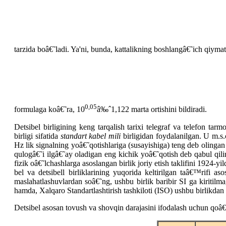
tarzida boâ€˜ladi. Ya'ni, bunda, kattalikning boshlangâ€˜ich qiymat
0,05
formulaga koâ€˜ra, 10
â‰ˆ1,122 marta ortishini bildiradi.
Detsibel birligining keng tarqalish tarixi telegraf va telefon tar
birligi sifatida
standart kabel mili
birligidan foydalanilgan. U m.s.
Hz lik signalning yoâ€˜qotishlariga (susayishiga) teng deb oling
qulogâ€˜i ilgâ€˜ay oladigan eng kichik yoâ€˜qotish deb qabul qili
fizik oâ€˜lchashlarga asoslangan birlik joriy etish taklifini 1924
bel va detsibell birliklarining yuqorida keltirilgan taâ€™rifi a
maslahatlashuvlardan soâ€˜ng, ushbu birlik baribir SI ga kiritil
hamda, Xalqaro Standartlashtirish tashkiloti (ISO) ushbu birlikdan
Detsibel asosan tovush va shovqin darajasini ifodalash uchun qoâ€˜l