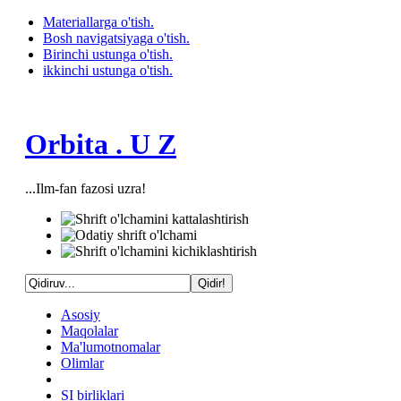
Materiallarga o'tish.
Bosh navigatsiyaga o'tish.
Birinchi ustunga o'tish.
ikkinchi ustunga o'tish.
Orbita . U Z
...Ilm-fan fazosi uzra!
Asosiy
Maqolalar
Ma'lumotnomalar
Olimlar
SI birliklari