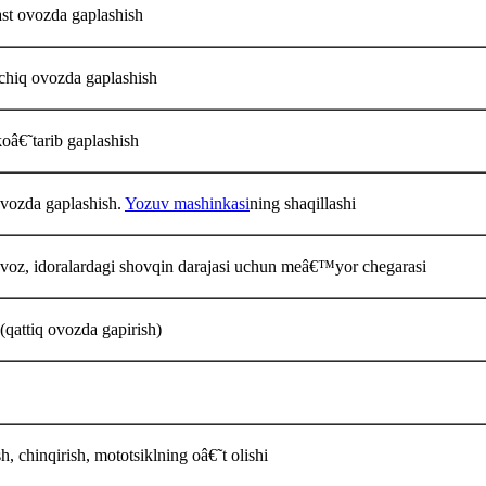
st ovozda gaplashish
chiq ovozda gaplashish
oâ€˜tarib gaplashish
vozda gaplashish.
Yozuv mashinkasi
ning shaqillashi
voz, idoralardagi shovqin darajasi uchun meâ€™yor chegarasi
(qattiq ovozda gapirish)
h, chinqirish, mototsiklning oâ€˜t olishi