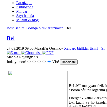
Bu-qiziq...
Kutubxona
Minbar
Sayt haqida
Muallif & blog
Bosh sahifa
Boshqa birliklar tizimlari
Bel
Bel
27.08.2019 09:00
Muzaffar Qosimov
Xalqaro birliklar tizimi - SI
Maqola Reytingi:
/ 8
Juda yomon!
A'lo!
Bel â€“ muayyan fizik kat
asosida oâ€˜nli logarifm
Energetik kattaliklar (qu
toki kuchi va ho kazolar
detsibell boâ€˜ladi.