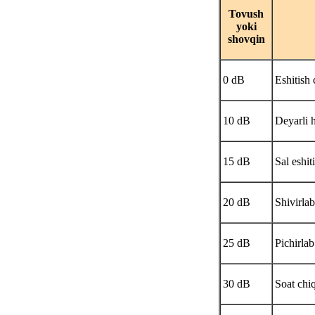
Tovush
yoki
shovqin
0 dB
Eshitish 
10 dB
Deyarli h
15 dB
Sal eshiti
20 dB
Shivirla
25 dB
Pichirlab
30 dB
Soat chiq