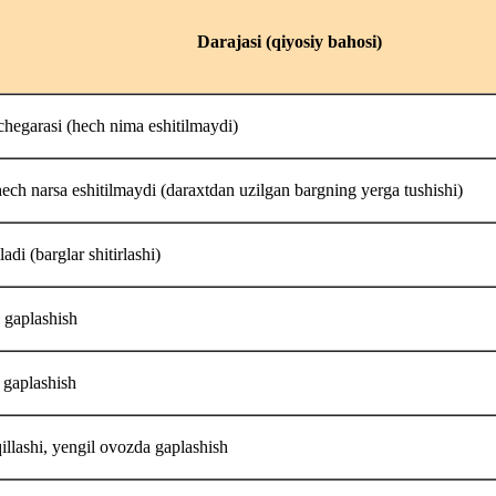
Darajasi (qiyosiy bahosi)
chegarasi (hech nima eshitilmaydi)
ech narsa eshitilmaydi (daraxtdan uzilgan bargning yerga tushishi)
ladi (barglar shitirlashi)
b gaplashish
 gaplashish
illashi, yengil ovozda gaplashish