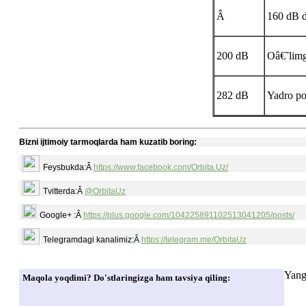
Â
160 dB d
200 dB
Oâ€˜limg
282 dB
Yadro po
Bizni ijtimoiy tarmoqlarda ham kuzatib boring:
Feysbukda:Â
https://www.facebook.com/Orbita.Uz/
Tvitterda:Â
@OrbitaUz
Google+ :Â
https://plus.google.com/104225891102513041205/posts/
Telegramdagi kanalimiz:Â
https://telegram.me/OrbitaUz
Yang
Maqola yoqdimi? Do'stlaringizga ham tavsiya qiling: