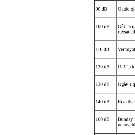
90 dB
Qattiq qi
100 dB
Oâ€˜ta q
ruxsat et
110 dB
Vertolyot
120 dB
Oâ€˜ta k
130 dB
Ogâ€˜riq
140 dB
Reaktiv 
160 dB
Bunday s
uchuvchi