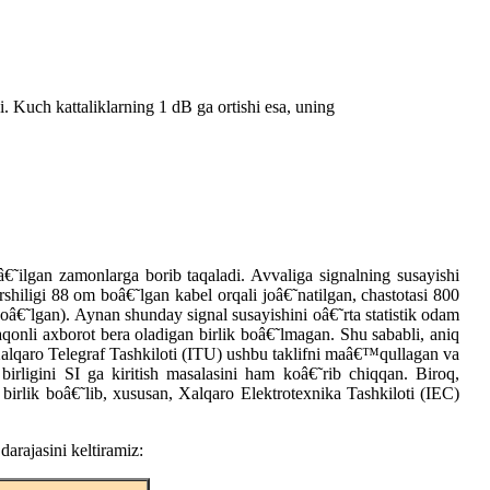
. Kuch kattaliklarning 1 dB ga ortishi esa, uning
ugâ€˜ilgan zamonlarga borib taqaladi. Avvaliga signalning susayishi
shiligi 88 om boâ€˜lgan kabel orqali joâ€˜natilgan, chastotasi 800
â€˜lgan). Aynan shunday signal susayishini oâ€˜rta statistik odam
aqonli axborot bera oladigan birlik boâ€˜lmagan. Shu sababli, aniq
a Xalqaro Telegraf Tashkiloti (ITU) ushbu taklifni maâ€™qullagan va
 birligini SI ga kiritish masalasini ham koâ€˜rib chiqqan. Biroq,
birlik boâ€˜lib, xususan, Xalqaro Elektrotexnika Tashkiloti (IEC)
arajasini keltiramiz: