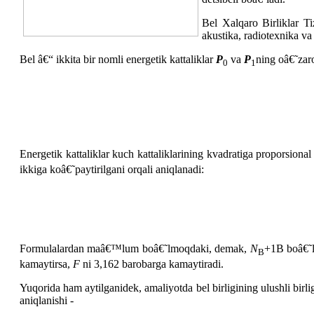
Bel Xalqaro Birliklar Ti
akustika, radiotexnika va
Bel â€“ ikkita bir nomli energetik kattaliklar
P
va
P
ning oâ€˜zaro
0
1
Energetik kattaliklar kuch kattaliklarining kvadratiga proporsional 
ikkiga koâ€˜paytirilgani orqali aniqlanadi:
Formulalardan maâ€™lum boâ€˜lmoqdaki, demak,
N
+1B boâ€˜
B
kamaytirsa,
F
ni 3,162 barobarga kamaytiradi.
Yuqorida ham aytilganidek, amaliyotda bel birligining ulushli bir
aniqlanishi -