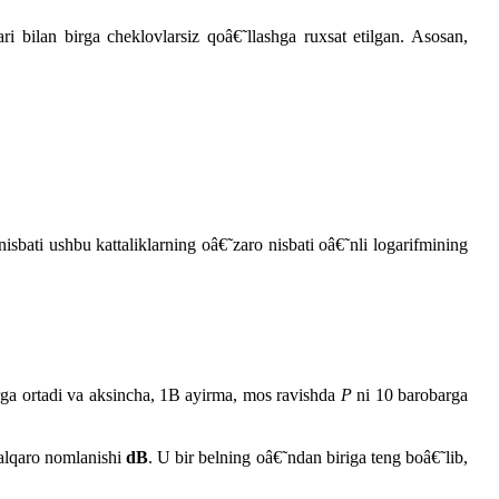
ri bilan birga cheklovlarsiz qoâ€˜llashga ruxsat etilgan. Asosan,
isbati ushbu kattaliklarning oâ€˜zaro nisbati oâ€˜nli logarifmining
rga ortadi va aksincha, 1B ayirma, mos ravishda
P
ni 10 barobarga
xalqaro nomlanishi
dB
. U bir belning oâ€˜ndan biriga teng boâ€˜lib,