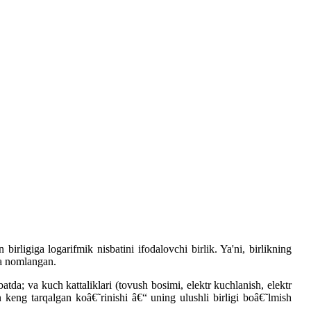
rligiga logarifmik nisbatini ifodalovchi birlik. Ya'ni, birlikning
ga nomlangan.
atda; va kuch kattaliklari (tovush bosimi, elektr kuchlanish, elektr
 keng tarqalgan koâ€˜rinishi â€“ uning ulushli birligi boâ€˜lmish