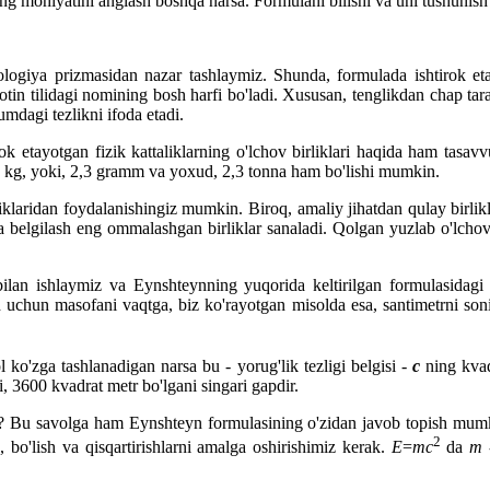
ing mohiyatini anglash boshqa narsa. Formulani bilishi va uni tushunis
ologiya prizmasidan nazar tashlaymiz. Shunda, formulada ishtirok 
lotin tilidagi nomining bosh harfi bo'ladi. Xususan, tenglikdan chap ta
umdagi tezlikni ifoda etadi.
k etayotgan fizik kattaliklarning o'lchov birliklari haqida ham tasav
3 kg, yoki, 2,3 gramm va yoxud, 2,3 tonna ham bo'lishi mumkin.
rliklaridan foydalanishingiz mumkin. Biroq, amaliy jihatdan qulay birli
lgilash eng ommalashgan birliklar sanaladi. Qolgan yuzlab o'lchov bir
ilan ishlaymiz va Eynshteynning yuqorida keltirilgan formulasidagi
pish uchun masofani vaqtga, biz ko'rayotgan misolda esa, santimetrni so
o'zga tashlanadigan narsa bu - yorug'lik tezligi belgisi -
c
ning kvadr
 3600 kvadrat metr bo'lgani singari gapdir.
i? Bu savolga ham Eynshteyn formulasining o'zidan javob topish mumki
2
h, bo'lish va qisqartirishlarni amalga oshirishimiz kerak.
E
=
mc
da
m