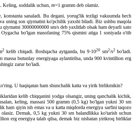
. Keling, soddalik uchun,
m
=1 gramm deb olamiz.
iy, konstanta sanaladi. Bu degani, yorug'lik tezligi vakuumda hech
 va uning son qiymatini ko'pchilik yaxshi biladi. Biz ushbu maqola
 bu qiymatni 30000000000 sm/s deb yaxlitlab olsak ham deyarli xato
dan Oygacha bo'lgan masofaning 75% qismini atiga 1 soniyada o'tib
2
20
2
2
sm
kelib chiqadi. Boshqacha aytganda, bu 9·10
sm
/s
bo'ladi.
 massa butunlay energiyaga aylantirilsa, unda 900 kvintillion erg
hingiz zarur bo'ladi.
o'ring. U haqiqatan ham shunchalik katta va yirik birlikmikin?
iklaridan kelib chiqqanini yodga olsangiz, uning qanchalik kichik,
Masalan, keling, massasi 500 gramm (0,5 kg) bo'lgan yukni 30 sm
alik ham qiyin ish emas va u katta miqdorda energiya sarfini taqozo
 olasiz. Demak, 0,5 kg yukni 30 sm balandlikka ko'tarish uchun
n erg energiya talab qilsa, demak biz nisbatan yirikroq birliklar