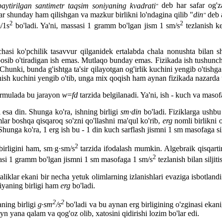
ytirilgan santimetr taqsim soniyaning kvadrati
deb har safar og'z
"
lar shunday ham qilishgan va mazkur birlikni lo'ndagina qilib "
din
deb a
"
2
2
m/1s
bo'ladi. Ya'ni, massasi 1 gramm bo'lgan jism 1 sm/s
tezlanish k
asi ko'pchilik tasavvur qilganidek ertalabda chala nonushta bilan sh
bosib o'tiradigan ish emas. Mutlaqo bunday emas. Fizikada ish tushunchas
Chunki, bunda g'ishtga ta'sir qilayotgan og'irlik kuchini yengib o'tishga
nish kuchini yengib o'tib, unga mix qoqish ham aynan fizikada nazarda tu
Formulada bu jarayon
w
=
fd
tarzida belgilanadi. Ya'ni, ish - kuch va maso
 esa din. Shunga ko'ra, ishning birligi
sm·din
bo'ladi. Fiziklarga ushbu
lar boshqa qisqaroq so'zni qo'llashni ma'qul ko'rib,
erg
nomli birlikni 
Shunga ko'ra, 1 erg ish bu - 1 din kuch sarflash jismni 1 sm masofaga sil
2
birligini ham, sm
g·sm/s
tarzida ifodalash mumkin. Algebraik qisqarti
·
2
assasi 1 gramm bo'lgan jismni 1 sm masofaga 1 sm/s
tezlanish bilan siljit
iklar ekani bir necha yetuk olimlarning izlanishlari evaziga isbotlandi
giyaning birligi ham
erg
bo'ladi.
2
2
ning birligi
g·sm
/s
bo'ladi va bu aynan erg birligining o'zginasi ekan
 yana qalam va qog'oz olib, xatosini qidirishi lozim bo'lar edi.