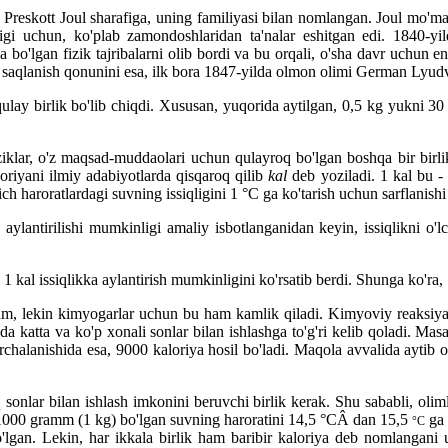
s Preskott Joul sharafiga, uning familiyasi bilan nomlangan. Joul mo'm
anligi uchun, ko'plab zamondoshlaridan ta'nalar eshitgan edi. 1840-yi
 bo'lgan fizik tajribalarni olib bordi va bu orqali, o'sha davr uchun e
ng saqlanish qonunini esa, ilk bora 1847-yilda olmon olimi German Lyudv
lay birlik bo'lib chiqdi. Xususan, yuqorida aytilgan, 0,5 kg yukni 30 
ziklar, o'z maqsad-muddaolari uchun qulayroq bo'lgan boshqa bir birli
oriyani ilmiy adabiyotlarda qisqaroq qilib
kal
deb yoziladi. 1 kal bu -
h haroratlardagi suvning issiqligini 1 °C ga ko'tarish uchun sarflanishi k
 aylantirilishi mumkinligi amaliy isbotlanganidan keyin, issiqlikni o'
i 1 kal issiqlikka aylantirish mumkinligini ko'rsatib berdi. Shunga ko'ra
 ham, lekin kimyogarlar uchun bu ham kamlik qiladi. Kimyoviy reaksiyala
uda katta va ko'p xonali sonlar bilan ishlashga to'g'ri kelib qoladi. 
alanishida esa, 9000 kaloriya hosil bo'ladi. Maqola avvalida aytib o't
onlar bilan ishlash imkonini beruvchi birlik kerak. Shu sababli, olim
i 1000 gramm (1 kg) bo'lgan suvning haroratini 14,5 °CÂ dan 15,5
ga 
°C
lgan. Lekin, har ikkala birlik ham baribir kaloriya deb nomlangani u