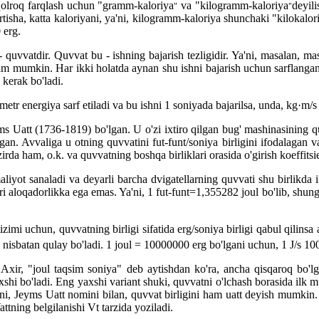
qqolroq farqlash uchun "gramm-kaloriya
va "kilogramm-kaloriya
deyil
"
"
ortisha, katta kaloriyani, ya'ni, kilogramm-kaloriya shunchaki "kilokalor
 erg.
u - quvvatdir. Quvvat bu - ishning bajarish tezligidir. Ya'ni, masalan,
m mumkin. Har ikki holatda aynan shu ishni bajarish uchun sarflangan e
 kerak bo'ladi.
tr energiya sarf etiladi va bu ishni 1 soniyada bajarilsa, unda, kg·m/s 
ms Uatt (1736-1819) bo'lgan. U o'zi ixtiro qilgan bug' mashinasining q
rgan. Avvaliga u otning quvvatini fut-funt/soniya birligini ifodalagan v
rda ham, o.k. va quvvatning boshqa birliklari orasida o'girish koeffitsie
iyot sanaladi va deyarli barcha dvigatellarning quvvati shu birlikda i
'ri aloqadorlikka ega emas. Ya'ni, 1 fut-funt=1,355282 joul bo'lib, shung
mi uchun, quvvatning birligi sifatida erg/soniya birligi qabul qilinsa
tish nisbatan qulay bo'ladi. 1 joul = 10000000 erg bo'lgani uchun, 1 J/s
 Axir, "joul taqsim soniya" deb aytishdan ko'ra, ancha qisqaroq bo'l
hi bo'ladi. Eng yaxshi variant shuki, quvvatni o'lchash borasida ilk muv
a'ni, Jeyms Uatt nomini bilan, quvvat birligini ham uatt deyish mumkin. 
ttning belgilanishi Vt tarzida yoziladi.