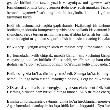
2
g·sm/s
birlikni shu tarzda yozish va ayniqsa, uni "
gramm ko'pa
formulaning o'rniga biror qisqaroq ifoda joriy etish mumkin. Fizik
beruvchi "
dynamis
" so'zining birinchi bo'g'indir. 1 din = 1 g·1s
tushunarli bo'ldi.
Endi ish tushunchasi haqida gaplashamiz. Fizikadagi ish tushunch
boriladigan idorada kompyuter qarshisida shaqillatib klaviaturani 
shunchaki yerda turgan jismni, masalan, g'ishtni ko'tarish bu - ish. 
temir bo'lagini magnitdan sug'urib olish ham ish; taxtaning ishqala
Ish - u orqali yengib o'tilgan kuch va masofa orqali ifodalanadi. 
Bu formuladan kelib chiqsak, masofa birligi - sm, kuchning birligi
va aytishga noqulay birlikdir. Shu sababli,
sm·din
o'rniga ham olim
ifodalagan "
ergon
so'zining birinchi bo'g'inidan kelib chiqqandir. 
"
2
Endi, esingizda bo'lsa, din bu g·sm/s
edi. Shunga ko'ra, ishning 
beradi. Shunga ko'ra ta'rifini aytadigan bo'lsak, 1 erg ish bu - m
XIX-asr davomida ish va energiyaning o'zaro ekvivalent fizik kattal
Ularning birliklari ham bir xil. Shunga binoan, SGS tizimida ener
Eynshteyn formulasiga qaytamiz. Unga ko'ra hisoblangan energiya
Agar formulada qandaydir boshqa birlik kelib chiqqanida, Eynshteyn