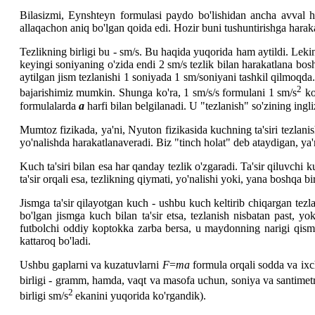
Bilasizmi, Eynshteyn formulasi paydo bo'lishidan ancha avval h
allaqachon aniq bo'lgan qoida edi. Hozir buni tushuntirishga harak
Tezlikning birligi bu - sm/s. Bu haqida yuqorida ham aytildi. Lekin,
keyingi soniyaning o'zida endi 2 sm/s tezlik bilan harakatlana bos
aytilgan jism tezlanishi 1 soniyada 1 sm/soniyani tashkil qilmoqda. 
2
bajarishimiz mumkin. Shunga ko'ra, 1 sm/s/s formulani 1 sm/s
ko
formulalarda
a
harfi bilan belgilanadi. U "tezlanish" so'zining ingliz
Mumtoz fizikada, ya'ni, Nyuton fizikasida kuchning ta'siri tezlani
yo'nalishda harakatlanaveradi. Biz "tinch holat" deb ataydigan, ya'
Kuch ta'siri bilan esa har qanday tezlik o'zgaradi. Ta'sir qiluvch
ta'sir orqali esa, tezlikning qiymati, yo'nalishi yoki, yana boshqa bi
Jismga ta'sir qilayotgan kuch - ushbu kuch keltirib chiqargan tez
bo'lgan jismga kuch bilan ta'sir etsa, tezlanish nisbatan past, y
futbolchi oddiy koptokka zarba bersa, u maydonning narigi qismig
kattaroq bo'ladi.
Ushbu gaplarni va kuzatuvlarni
F
=
ma
formula orqali sodda va ixc
birligi - gramm, hamda, vaqt va masofa uchun, soniya va santimetr
2
birligi sm/s
ekanini yuqorida ko'rgandik).