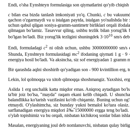
Endi, o'sha Eynshteyn formulasiga son qiymatlarini qo'yib chiqi
c
bilan esa bizda tanlash imkoniyati yo'q. Chunki,
c
bu vakuumdagi
qachon o'zgarmaydi va u istalgan paytda, istalgan yo'nalishda bir
uchun qabul qilgan soniya-gramm-santimetr birliklari orqali ifoda
qilmagan bo'lamiz. Tasavvur qiling, ushbu tezlik bilan yorug'lik
10
bo'lgan bo'ladi. Biz yorug'lik tezligini shuningdek 3·10
sm/s deb
2
Endi, formuladagi
c
ni olish uchun, ushbu 30000000000 sm/s 
2
Shunda, Eynshteyn formulasidagi
mc
ifodaning qiymati 1 g · 9 
energiya hosil bo'ladi. Va aksincha, siz sof energiyadan 1 gramm ma
Bir qarashda aqlni shoshirib qo'yadigan son - 900 kvintillion erg, t
Lekin, lol qolmoqqa va xitob qilmoqqa shoshmangiz. Yaxshisi, erg -
Aslida 1 erg unchalik katta miqdor emas. Aniqroq aytadigan bo'lsa
ta'bir joiz bo'lsa, "mayda" raqam ekani kelib chiqadi. U shunc
balandlikka ko'tarish vazifasini ko'rib chiqamiz. Buning uchun og'
etmaydi. O'ylashimcha, siz bunday yukni bemalol ko'tara olasi
sarflanadigan energiya miqdori â‰ˆ15000000 ergga teng bo'ladi. T
o'ylab topishimiz va bu orqali, nisbatan kichikroq sonlar bilan ishl
Masalan, energiyaning joul deb nomlanuvchi, nisbatan qulay birlig