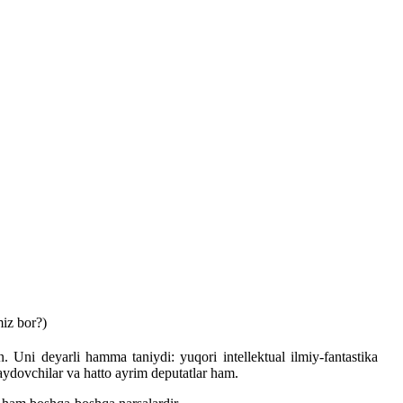
miz bor?)
. Uni deyarli hamma taniydi: yuqori intellektual ilmiy-fantastika
haydovchilar va hatto ayrim deputatlar ham.