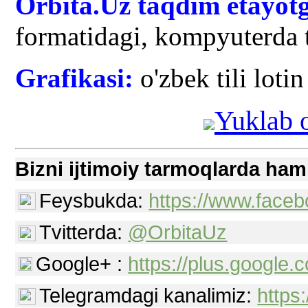
Orbita.Uz taqdim etayotg
formatidagi, kompyuterda t
Grafikasi:
o'zbek tili lotin
Yuklab o
Bizni ijtimoiy tarmoqlarda ham
Feysbukda:
https://www.faceb
Tvitterda:
@OrbitaUz
Google+ :
https://plus.googl
Telegramdagi kanalimiz:
https