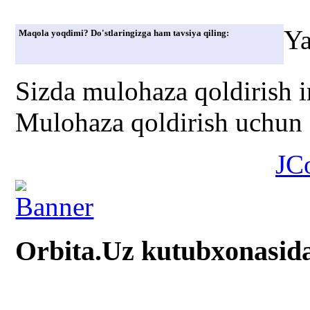
Ya
Maqola yoqdimi? Do'stlaringizga ham tavsiya qiling:
Sizda mulohaza qoldirish 
Mulohaza qoldirish uchun s
JC
Orbita.Uz kutubxonasid