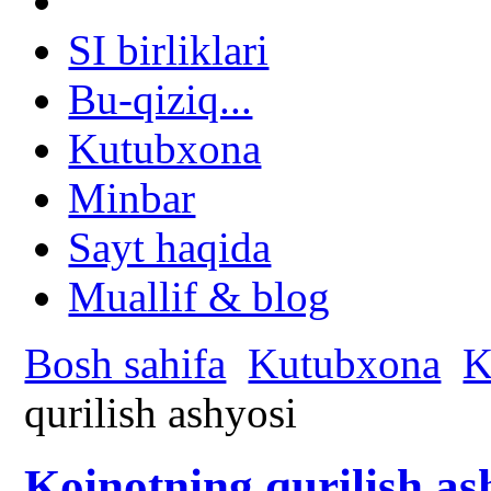
SI birliklari
Bu-qiziq...
Kutubxona
Minbar
Sayt haqida
Muallif & blog
Bosh sahifa
Kutubxona
K
qurilish ashyosi
Koinotning qurilish as