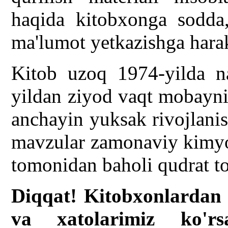
haqida kitobxonga sodda
ma'lumot yetkazishga harak
Kitob uzoq 1974-yilda n
yildan ziyod vaqt mobayni
anchayin yuksak rivojlanish
mavzular zamonaviy kimyo 
tomonidan baholi qudrat to'
Diqqat! Kitobxonlardan 
va xatolarimiz ko'rsa