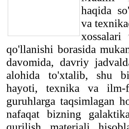
haqida so
va texnika
xossalari
qo'llanishi borasida muka
davomida, davriy jadvald
alohida to'xtalib, shu b
hayoti, texnika va ilm-
guruhlarga taqsimlagan ho
nafaqat bizning galaktik
qurilish materiali hisob