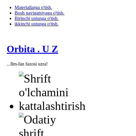
Materiallarga o'tish.
Bosh navigatsiyaga o'tish.
Birinchi ustunga o'tish.
ikkinchi ustunga o'tish.
Orbita . U Z
...Ilm-fan fazosi uzra!