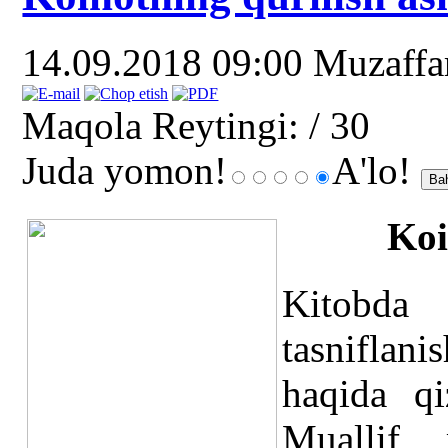
14.09.2018 09:00
Muzaff
Maqola Reytingi:
/ 30
Juda yomon!
A'lo!
Koi
Kitobda
tasniflani
haqida qi
Muallif