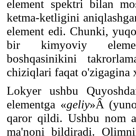
element spektri bilan mos
ketma-ketligini aniqlashg
element edi. Chunki, yuqor
bir kimyoviy element
boshqasinikini takrorl
chiziqlari faqat o'zigagina 
Lokyer ushbu Quyoshda
elementga «
geliy
»Â (yun
qaror qildi. Ushbu nom 
ma'noni bildiradi. Olim