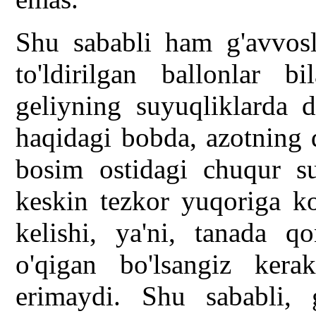
Shu sababli ham g'avvosl
to'ldirilgan ballonlar bi
geliyning suyuqliklarda d
haqidagi bobda, azotning 
bosim ostidagi chuqur su
keskin tezkor yuqoriga ko'
kelishi, ya'ni, tanada q
o'qigan bo'lsangiz ker
erimaydi. Shu sababli, 