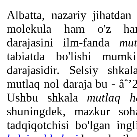
Albatta, nazariy jihatda
molekula ham o'z harak
darajasini ilm-fanda
mu
tabiatda bo'lishi mumk
darajasidir. Selsiy shkal
mutlaq nol daraja bu - âˆ’2
Ushbu shkala
mutlaq h
shuningdek, mazkur soh
tadqiqotchisi bo'lgan ingl