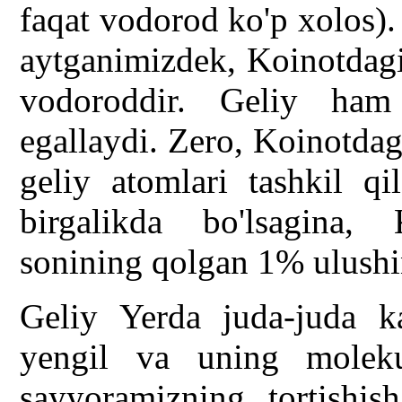
faqat vodorod ko'p xolos)
aytganimizdek, Koinotdagi
vodoroddir. Geliy ham
egallaydi. Zero, Koinotda
geliy atomlari tashkil qi
birgalikda bo'lsagina
sonining qolgan 1% ulushin
Geliy Yerda juda-juda k
yengil va uning molekul
sayyoramizning tortishis