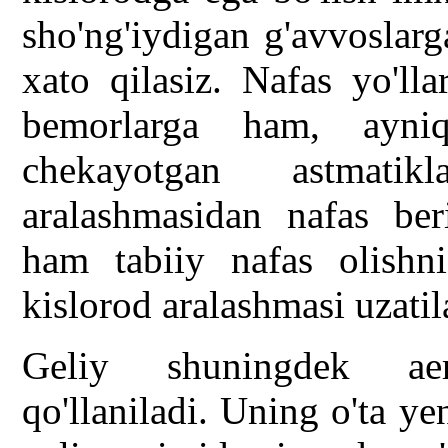
sho'ng'iydigan g'avvoslarg
xato qilasiz. Nafas yo'lla
bemorlarga ham, ayniq
chekayotgan astmatik
aralashmasidan nafas be
ham tabiiy nafas olishni
kislorod aralashmasi uzatil
Geliy shuningdek ae
qo'llaniladi. Uning o'ta ye