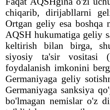
Faqat AQSHgina o'zi uchun
chiqarib, dirijabllarni ge
Ortgan geliy esa boshqa m
AQSH hukumatiga geliy s
keltirish bilan birga, sh
siyosiy ta'sir vositasi 
foydalanish imkonini ber
Germaniyaga geliy sotishn
Germaniyaga sanksiya qo'y
bo'lmagan nemislar o'z di