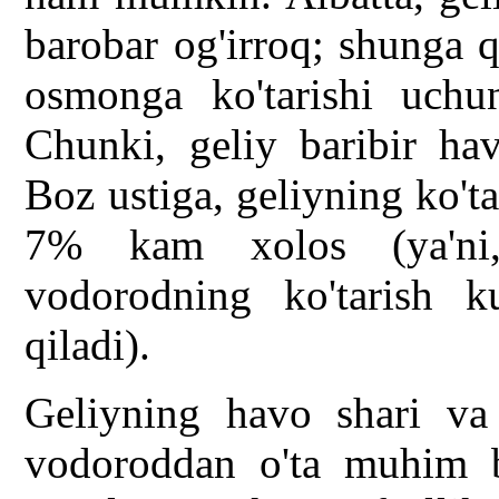
barobar og'irroq; shunga 
osmonga ko'tarishi uchun
Chunki, geliy baribir ha
Boz ustiga, geliyning ko't
7% kam xolos (ya'ni, 
vodorodning ko'tarish k
qiladi).
Geliyning havo shari va d
vodoroddan o'ta muhim bi