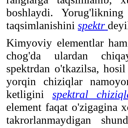
boshlaydi. Yorug'likning
taqsimlanishini
spektr
deyi
Kimyoviy elementlar ham 
chog'da ulardan chiqay
spektrdan o'tkazilsa, hosil
yorqin chiziqlar namoyo
ketligini
spektral chiziql
element faqat o'zigagina 
takrorlanmaydigan shund