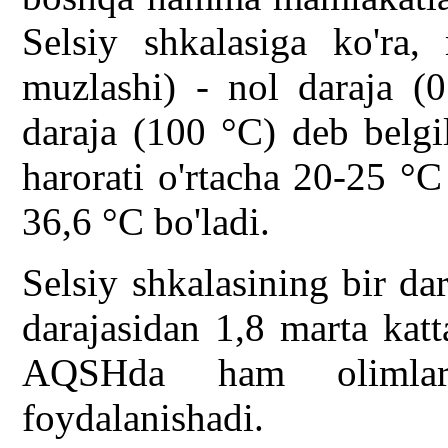
Selsiy shkalasiga ko'ra,
muzlashi) - nol daraja (
daraja (100 °C) deb belgi
harorati o'rtacha 20-25 °C
36,6 °C bo'ladi.
Selsiy shkalasining bir da
darajasidan 1,8 marta kat
AQSHda ham olimlar 
foydalanishadi.