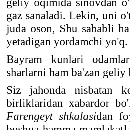
geliy oqimida sinovdan o'
gaz sanaladi. Lekin, uni o'
juda oson, Shu sababli h
yetadigan yordamchi yo'q.
Bayram kunlari odamlar
sharlarni ham ba'zan geliy b
Siz jahonda nisbatan ke
birliklaridan xabardor b
Farengeyt shkalasi
dan fo
boshqa hamma mamlakatl