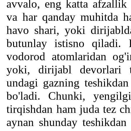
avvalo, eng katta afzallik
va har qanday muhitda 
havo shari, yoki dirijabl
butunlay istisno qiladi. 
vodorod atomlaridan og'i
yoki, dirijabl devorlari
undagi gazning teshikdan 
bo'ladi. Chunki, yengil
tirqishdan ham juda tez ch
aynan shunday teshikdan 