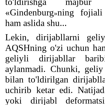
to'ldirishga majbur
«Gindenburg
ning fojial
»
ham aslida shu...
Lekin, dirijabllarni geli
AQSHning o'zi uchun ham
geliyli dirijabllar bar
aylanmadi. Chunki, geliy 
bilan to'ldirilgan dirijab
uchirib ketar edi. Natijad
yoki dirijabl deformatsi