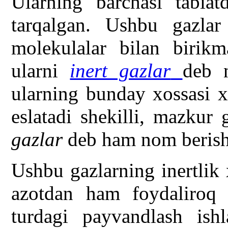
Ularning barchasi tabiat
tarqalgan. Ushbu gazla
molekulalar bilan birikma
ularni
inert gazlar
deb 
ularning bunday xossasi x
eslatadi shekilli, mazkur
gazlar
deb ham nom berish 
Ushbu gazlarning inertlik 
azotdan ham foydaliroq b
turdagi payvandlash ishl