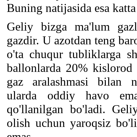
Buning natijasida esa katta
Geliy bizga ma'lum gazl
gazdir. U azotdan teng bar
o'ta chuqur tubliklarga s
ballonlarda 20% kislorod
gaz aralashmasi bilan na
ularda oddiy havo emas
qo'llanilgan bo'ladi. Gel
olish uchun yaroqsiz bo'l
emas.