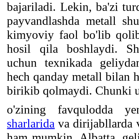
bajariladi. Lekin, ba'zi tu
payvandlashda metall shu 
kimyoviy faol bo'lib qoli
hosil qila boshlaydi. S
uchun texnikada geliydan
hech qanday metall bilan 
birikib qolmaydi. Chunki u 
o'zining favqulodda ye
sharlarida
va dirijabllarda 
ham mumkin. Albatta, gel