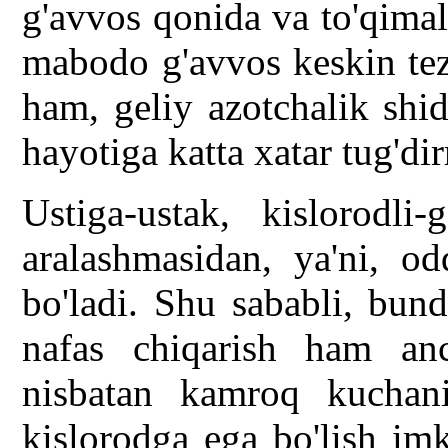
g'avvos qonida va to'qimal
mabodo g'avvos keskin tezl
ham, geliy azotchalik shi
hayotiga katta xatar tug'di
Ustiga-ustak, kislorodli-
aralashmasidan, ya'ni, o
bo'ladi. Shu sababli, bun
nafas chiqarish ham anc
nisbatan kamroq kuchani
kislorodga ega bo'lish im