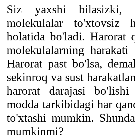
Siz yaxshi bilasizki, 
molekulalar to'xtovsiz h
holatida bo'ladi. Harorat
molekulalarning harakati 
Harorat past bo'lsa, dem
sekinroq va sust harakatla
harorat darajasi bo'lis
modda tarkibidagi har qan
to'xtashi mumkin. Shunday
mumkinmi?