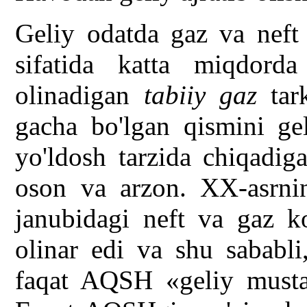
Geliy odatda gaz va neft
sifatida katta miqdorda
olinadigan
tabiiy gaz
tar
gacha bo'lgan qismini gel
yo'ldosh tarzida chiqadiga
oson va arzon. XX-asrni
janubidagi neft va gaz ko
olinar edi va shu sababli, 
faqat AQSH «geliy mustaq