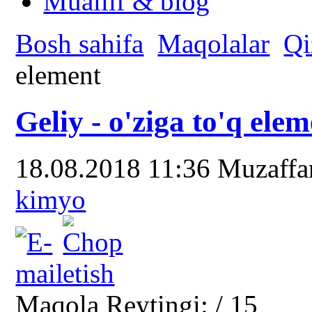
Muallif & blog
Bosh sahifa
Maqolalar
Qi
element
Geliy - o'ziga to'q ele
18.08.2018 11:36
Muzaffa
kimyo
Maqola Reytingi:
/ 15