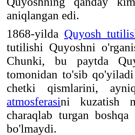
Quyoshning qanday kimy
aniqlangan edi.
1868-yilda
Quyosh tutilis
tutilishi Quyoshni o'rgan
Chunki, bu paytda Quy
tomonidan to'sib qo'yiladi
chetki qismlarini, ayn
atmosferasi
ni kuzatish 
charaqlab turgan boshqa 
bo'lmaydi.