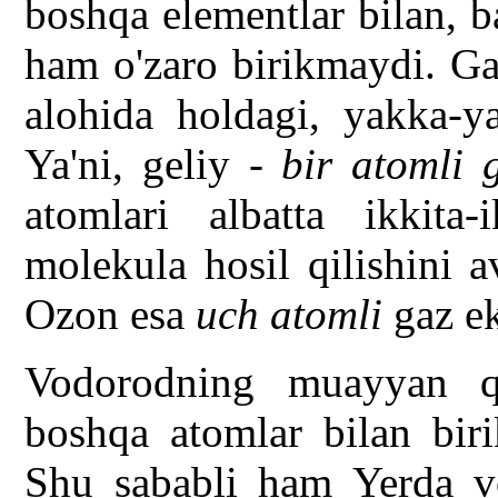
boshqa elementlar bilan, ba
ham o'zaro birikmaydi. Ga
alohida holdagi, yakka-ya
Ya'ni, geliy -
bir atomli 
atomlari albatta ikkita-
molekula hosil qilishini a
Ozon esa
uch atomli
gaz ek
Vodorodning muayyan qi
boshqa atomlar bilan biri
Shu sababli ham Yerda vo