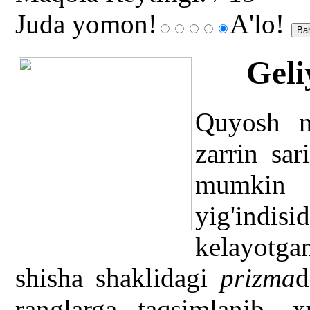
Juda yomon!
A'lo!
Geli
Quyosh nu
zarrin sar
mumkin 
yig'indis
kelayotgan
shisha shaklidagi
prizma
d
ranglarga taqsimlanib, 