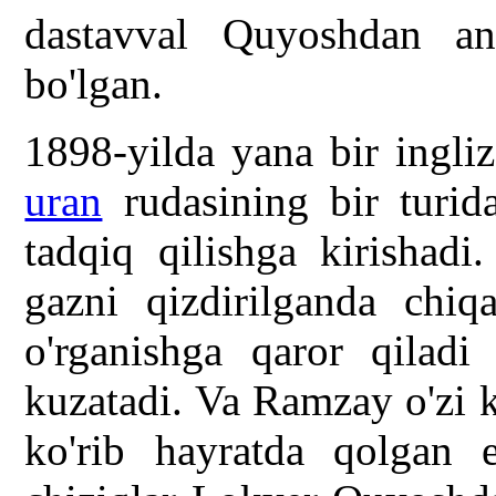
dastavval Quyoshdan an
bo'lgan.
1898-yilda yana bir ingl
uran
rudasining bir turida
tadqiq qilishga kirishadi
gazni qizdirilganda chiq
o'rganishga qaror qiladi 
kuzatadi. Va Ramzay o'zi k
ko'rib hayratda qolgan 