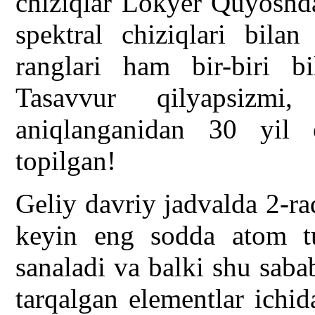
chiziqlar Lokyer Quyoshda
spektral chiziqlari bil
ranglari ham bir-biri bi
Tasavvur qilyapsizmi
aniqlanganidan 30 yil 
topilgan!
Geliy davriy jadvalda 2-r
keyin eng sodda atom tu
sanaladi va balki shu sab
tarqalgan elementlar ichid