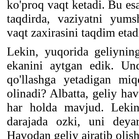
ko'proq vaqt ketadi. Bu es
taqdirda, vaziyatni yums
vaqt zaxirasini taqdim etad
Lekin, yuqorida geliynin
ekanini aytgan edik. Und
qo'llashga yetadigan miq
olinadi? Albatta, geliy ha
har holda mavjud. Lekin
darajada ozki, uni dey
Havodan geliy ajratib olis