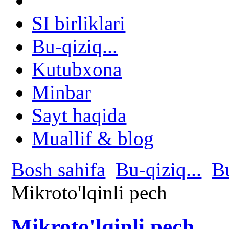
SI birliklari
Bu-qiziq...
Kutubxona
Minbar
Sayt haqida
Muallif & blog
Bosh sahifa
Bu-qiziq...
B
Mikroto'lqinli pech
Mikroto'lqinli pech