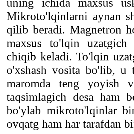
uning ichida maxsus usk
Mikroto'lqinlarni aynan s
qilib beradi. Magnetron ho
maxsus to'lqin uzatgich
chiqib keladi. To'lqin uza
o'xshash vosita bo'lib, u 
maromda teng yoyish vaz
taqsimlagich desa ham bo
bo'ylab mikroto'lqinlar bi
ovqatg ham har tarafdan bir