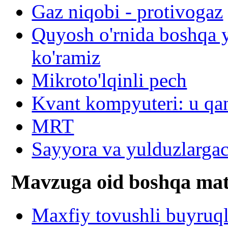
Gaz niqobi - protivogaz
Quyosh o'rnida boshqa y
ko'ramiz
Mikroto'lqinli pech
Kvant kompyuteri: u qa
MRT
Sayyora va yulduzlarga
Mavzuga oid boshqa mat
Maxfiy tovushli buyruql