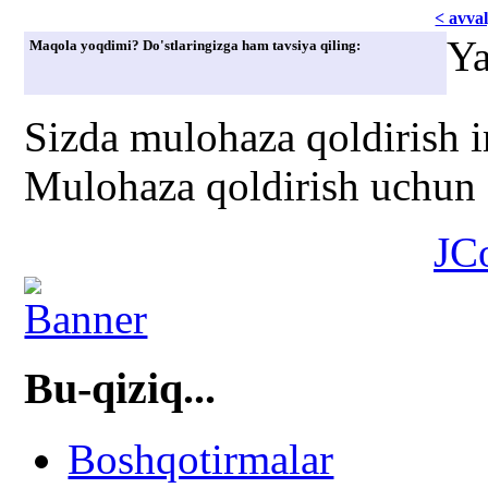
< avvаl
Ya
Maqola yoqdimi? Do'stlaringizga ham tavsiya qiling:
Sizda mulohaza qoldirish 
Mulohaza qoldirish uchun s
JC
Bu-qiziq...
Boshqotirmalar