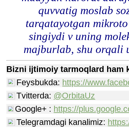
quvvatig moslab so
tarqatayotgan mikroto
singiydi v uning mole
majburlab, shu orqali 
Bizni ijtimoiy tarmoqlard ham 
Feysbukda:
https://www.faceb
Tvitterda:
@OrbitaUz
Google+ :
https://plus.googl
Telegramdagi kanalimiz:
https