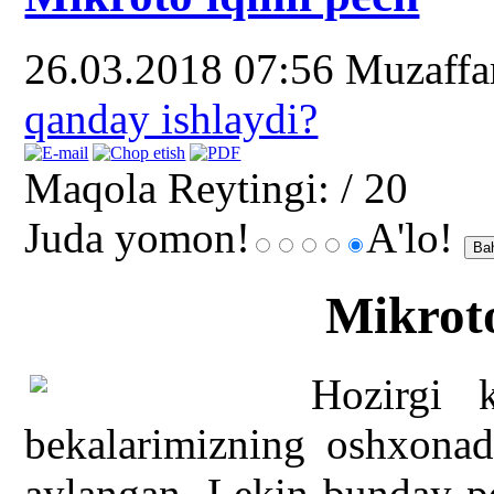
26.03.2018 07:56
Muzaff
qanday ishlaydi?
Maqola Reytingi:
/ 20
Juda yomon!
A'lo!
Mikroto
Hozirgi 
bekalarimizning oshxonada
aylangan. Lekin bunday pe