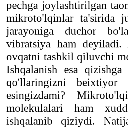
pechga joylashtirilgan tao
mikroto'lqinlar ta'sirida 
jarayoniga duchor bo'l
vibratsiya ham deyiladi. 
ovqatni tashkil qiluvchi mo
Ishqalanish esa qizishga
qo'llaringizni beixtiyor 
esingizdami? Mikroto'l
molekulalari ham xuddi
ishqalanib qiziydi. Nati