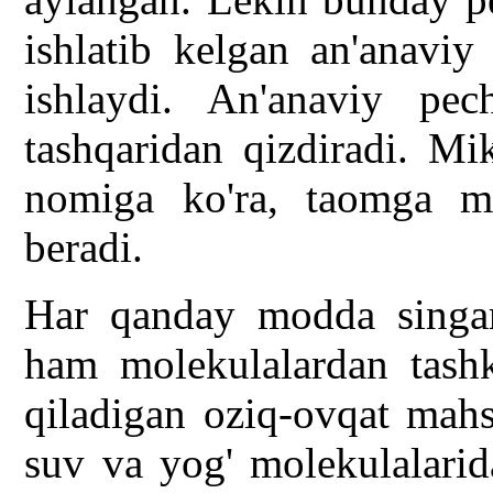
ishlatib kelgan an'anaviy
ishlaydi. An'anaviy pec
tashqaridan qizdiradi. Mi
nomiga ko'ra, taomga mik
beradi.
Har qanday modda singari
ham molekulalardan tashki
qiladigan oziq-ovqat mahs
suv va yog' molekulalarida