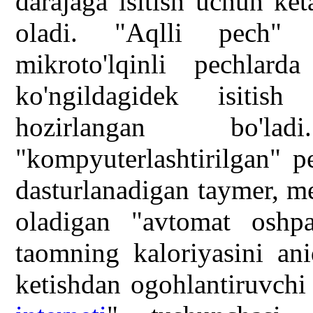
darajaga isitish uchun ke
oladi. "Aqlli pech"
mikroto'lqinli pechlar
ko'ngildagidek isitis
hozirlangan bo'l
"kompyuterlashtirilgan"
dasturlanadigan taymer, m
oladigan "avtomat oshpa
taomning kaloriyasini ani
ketishdan ogohlantiruvchi 