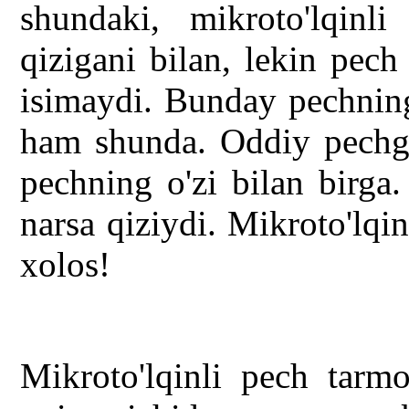
shundaki, mikroto'lqinl
qizigani bilan, lekin pec
isimaydi. Bunday pechning
ham shunda. Oddiy pechga 
pechning o'zi bilan birga
narsa qiziydi. Mikroto'lqi
xolos!
Mikroto'lqinli pech tarmo