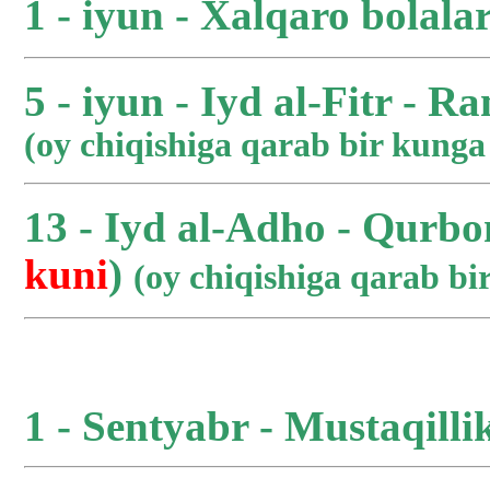
1 - iyun - Xalqaro bolala
5 - iyun - Iyd al-Fitr - R
(oy chiqishiga qarab bir kung
13 - Iyd al-Adho - Qurbo
kuni
)
(oy chiqishiga qarab b
1 - Sentyabr - Mustaqilli