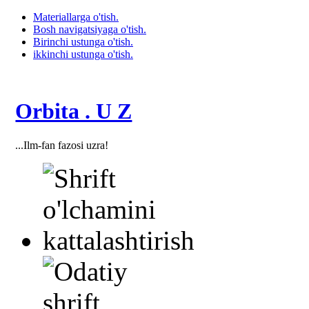
Materiallarga o'tish.
Bosh navigatsiyaga o'tish.
Birinchi ustunga o'tish.
ikkinchi ustunga o'tish.
Orbita . U Z
...Ilm-fan fazosi uzra!