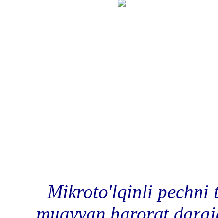
Mikroto'lqinli pechni
muayyan harorat darajas