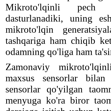
Mikroto'lqinli pech
dasturlanadiki, uning es
mikroto'lqin generatsiyal
tashqariga ham chiqib ket
odamning qo'liga ham ta'si
Zamonaviy mikroto'lqinl
maxsus sensorlar bila
sensorlar qo'yilgan taom
menyuga ko'ra biror taom