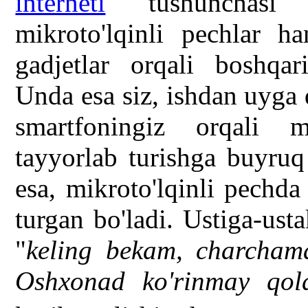
interneti
" tushunchasi r
mikroto'lqinli pechlar ha
gadjetlar orqali boshqa
Unda esa siz, ishdan uyga 
smartfoningiz orqali m
tayyorlab turishga buyruq
esa, mikroto'lqinli pechda
turgan bo'ladi. Ustiga-usta
"
keling bekam, charchama
Oshxonad ko'rinmay qold