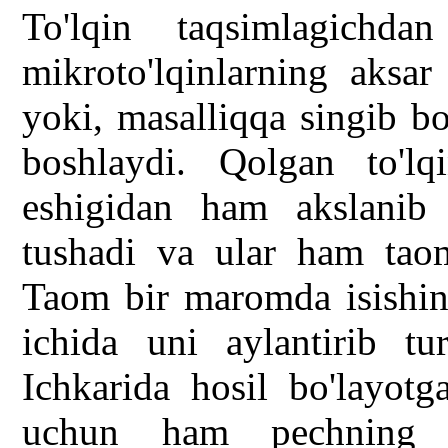
To'lqin taqsimlagichd
mikroto'lqinlarning aksar 
yoki, masalliqqa singib bo
boshlaydi. Qolgan to'l
eshigidan ham akslanib 
tushadi va ular ham taom
Taom bir maromda isishini
ichida uni aylantirib tu
Ichkarida hosil bo'layotg
uchun ham pechning ma