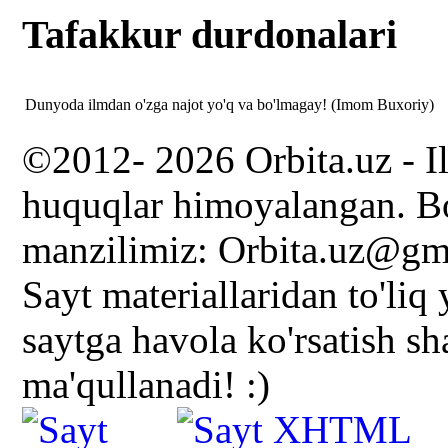
Tafakkur durdonalari
Dunyoda ilmdan o'zga najot yo'q va bo'lmagay! (Imom Buxoriy)
©2012- 2026 Orbita.uz - I
huquqlar himoyalangan. Bo
manzilimiz: Orbita.uz@gm
Sayt materiallaridan to'liq
saytga havola ko'rsatish s
ma'qullanadi! :)