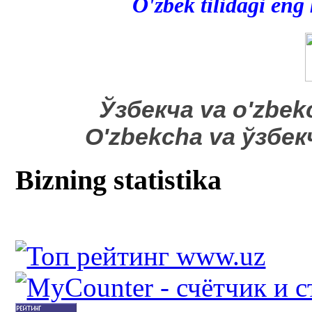
O'zbek tilidagi eng
​Ўзбекча va o'zbek
O'zbekcha va ўзбе
Bizning statistika