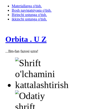
Materiallarga o'tish.
Bosh navigatsiyaga o'tish.
Birinchi ustunga o'tish.
ikkinchi ustunga o'tish.
Orbita . U Z
...Ilm-fan fazosi uzra!