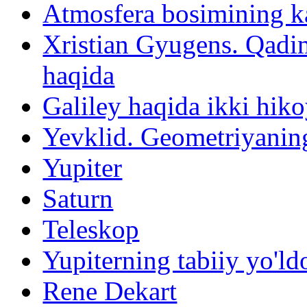
Atmosfera bosimining ka
Xristian Gyugens. Qadim
haqida
Galiley haqida ikki hik
Yevklid. Geometriyaning
Yupiter
Saturn
Teleskop
Yupiterning tabiiy yo'ld
Rene Dekart