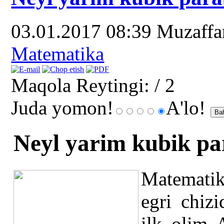
03.01.2017 08:39
Muzaff
Matematika
Maqola Reytingi:
/ 2
Juda yomon!
A'lo!
Neyl yarim kubik par
Matematik
egri chiz
ilk olim 