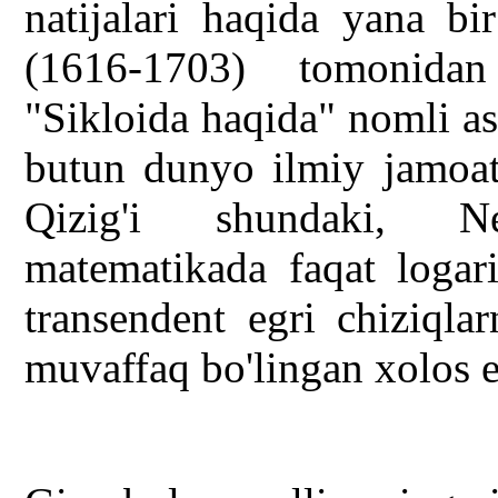
natijalari haqida yana bi
(1616-1703) tomonidan
"Sikloida haqida" nomli asa
butun dunyo ilmiy jamoatc
Qizig'i shundaki, N
matematikada faqat logar
transendent egri chiziqla
muvaffaq bo'lingan xolos e