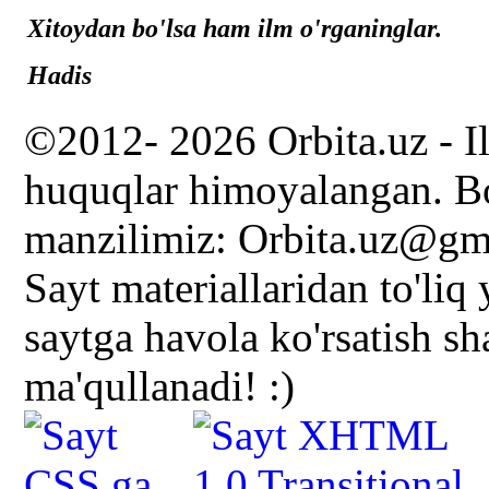
Xitoydan bo'lsa ham ilm o'rganinglar.
Hadis
©2012- 2026 Orbita.uz - I
huquqlar himoyalangan. Bo
manzilimiz: Orbita.uz@gm
Sayt materiallaridan to'liq
saytga havola ko'rsatish s
ma'qullanadi! :)