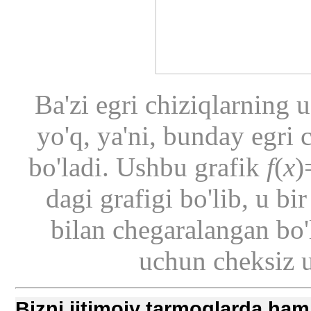
Ba'zi egri chiziqlarning
yo'q, ya'ni, bunday egri 
bo'ladi. Ushbu grafik
f
(
x
)
dagi grafigi bo'lib, u bi
bilan chegaralangan bo'
uchun cheksiz u
Bizni ijtimoiy tarmoqlarda ham