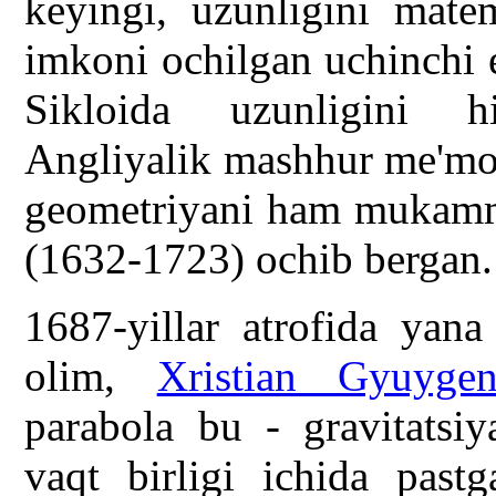
keyingi, uzunligini matem
imkoni ochilgan uchinchi e
Sikloida uzunligini h
Angliyalik mashhur me'mor
geometriyani ham mukamma
(1632-1723) ochib bergan.
1687-yillar atrofida yan
olim,
Xristian Gyuygen
parabola bu - gravitatsiy
vaqt birligi ichida past