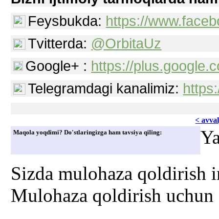
Feysbukda:
https://www.faceb
Tvitterda:
@OrbitaUz
Google+ :
https://plus.googl
Telegramdagi kanalimiz:
https
< avvаl
Ya
Maqola yoqdimi? Do'stlaringizga ham tavsiya qiling:
Sizda mulohaza qoldirish 
Mulohaza qoldirish uchun s