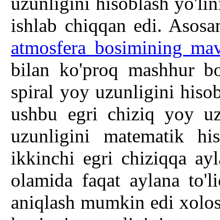
uzunligini hisoblash yo'lin
ishlab chiqqan edi. Asos
atmosfera bosimining mav
bilan ko'proq mashhur bo'
spiral yoy uzunligini hiso
ushbu egri chiziq yoy u
uzunligini matematik hi
ikkinchi egri chiziqqa ay
olamida faqat aylana to'l
aniqlash mumkin edi xolos