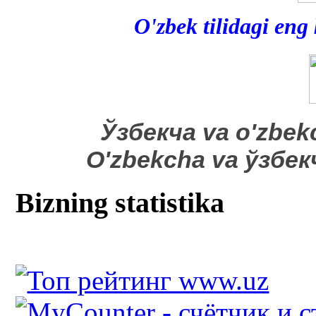
O'zbek tilidagi eng
​Ўзбекча va o'zbek
O'zbekcha va ўзбе
Bizning statistika