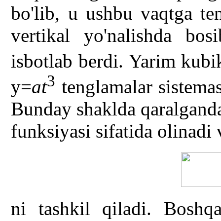
bo'lib, u ushbu vaqtga te
vertikal yo'nalishda bos
isbotlab berdi. Yarim kub
3
y=
at
tenglamalar sistema
Bunday shaklda qaralganda
funksiyasi sifatida olinadi 
ni tashkil qiladi. Boshq