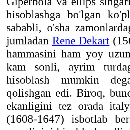
Giperbola va ellips singar
hisoblashga bo'lgan ko'pl
sababli, o'sha zamonlarda
jumladan
Rene Dekart
(156
hammasini ham yoy uzunli
kam sonli, ayrim turdag
hisoblash mumkin dega
qolishgan edi. Biroq, bund
ekanligini tez orada ita
(1608-1647) isbotlab ber