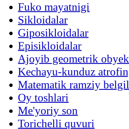
Fuko mayatnigi
Sikloidalar
Giposikloidalar
Episikloidalar
Ajoyib geometrik obyektl
Kechayu-kunduz atrofin
Matematik ramziy belgila
Oy toshlari
Me'yoriy son
Torichelli quvuri