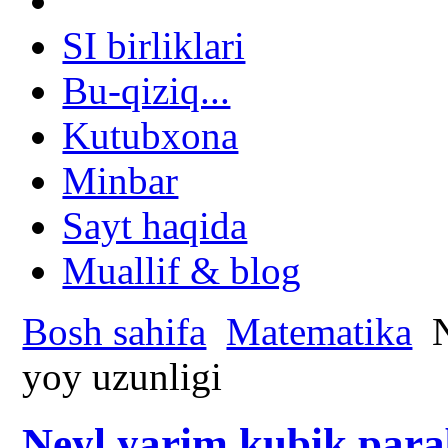
SI birliklari
Bu-qiziq...
Kutubxona
Minbar
Sayt haqida
Muallif & blog
Bosh sahifa
Matematika
N
yoy uzunligi
Neyl yarim kubik parab