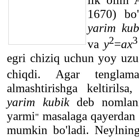
1670) bo'
yarim ku
2
3
va
y
=
ax
egri chiziq uchun yoy uzu
chiqdi. Agar tengla
almashtirishga keltirils
yarim kubik
deb nomlani
yarmi
masalaga qayerdan 
"
mumkin bo'ladi. Neylning