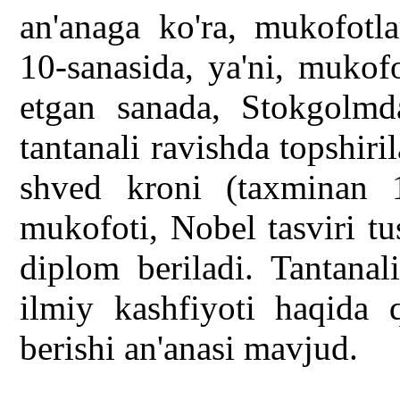
an'anaga ko'ra, mukofotla
10-sanasida, ya'ni, mukofo
etgan sanada, Stokgolmd
tantanali ravishda topshir
shved kroni (taxminan 1
mukofoti, Nobel tasviri t
diplom beriladi. Tantana
ilmiy kashfiyoti haqida 
berishi an'anasi mavjud.