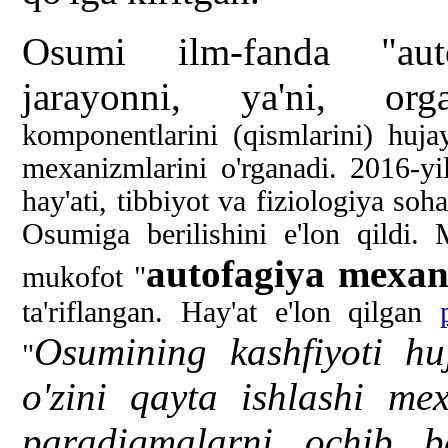
Osumi ilm-fanda "auto
jarayonni, ya'ni, o
komponentlarini (qismlarini) huja
mexanizmlarini o'rganadi.
2016-yi
hay'ati, tibbiyot va fiziologiya so
Osumiga berilishini e'lon qildi.
autofagiya mexan
mukofot "
ta'riflangan. Hay'at e'lon qilgan
Osumining kashfiyoti hu
"
o'zini qayta ishlashi me
paradigmalarni ochib be