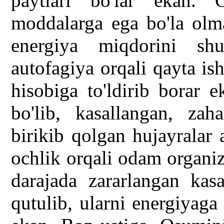
paytlari bo'lar ekan. 
moddalarga ega bo'la olma
energiya miqdorini shu
autofagiya orqali qayta is
hisobiga to'ldirib borar 
bo'lib, kasallangan, zah
birikib qolgan hujayralar 
ochlik orqali odam organizm
darajada zararlangan kasa
qutulib, ularni energiyaga 