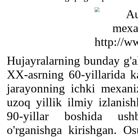
Hujayralarning bunday g'al
XX-asrning 60-yillarida k
jarayonning ichki mexani
uzoq yillik ilmiy izlanish
90-yillar boshida us
o'rganishga kirishgan. Os