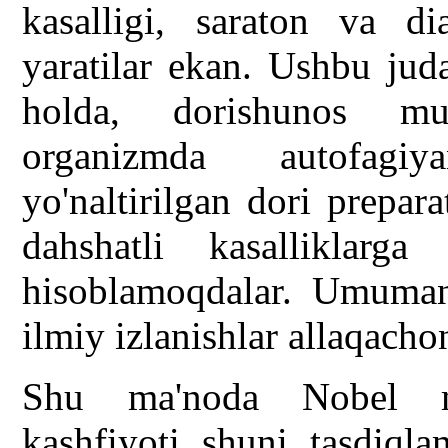
kasalligi, saraton va dia
yaratilar ekan. Ushbu ju
holda, dorishunos mut
organizmda autofagiy
yo'naltirilgan dori prepar
dahshatli kasalliklar
hisoblamoqdalar. Umuman
ilmiy izlanishlar allaqach
Shu ma'noda Nobel mu
kashfiyoti shuni tasdiqla