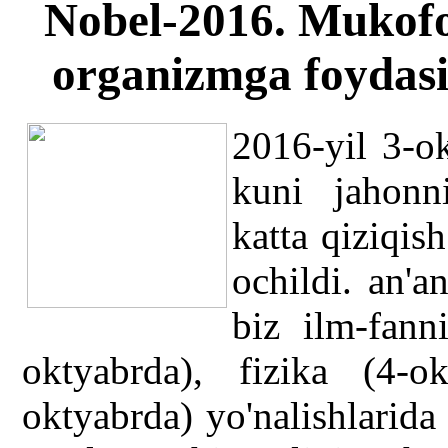
Nobel-2016. Mukofot
organizmga foydasi
2016-yil 3-ok
kuni jahonn
katta qiziqis
ochildi. an'
biz ilm-fann
oktyabrda), fizika (4-
oktyabrda) yo'nalishlarid