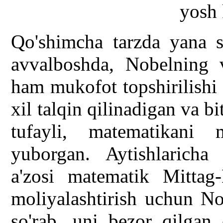
Qo'shimcha tarzda yana s
avvalboshda, Nobelning v
ham mukofot topshirilishi 
xil talqin qilinadigan va b
tufayli, matematikani 
yuborgan. Aytishlaricha
a'zosi matematik Mittag-
moliyalashtirish uchun No
so'rab, uni bezor qilgan