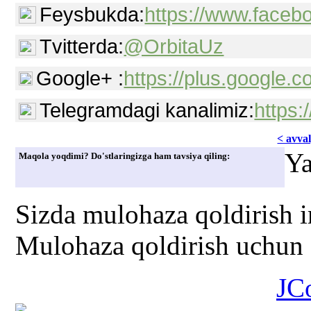
Feysbukda:
https://www.faceb
Tvitterda:
@OrbitaUz
Google+ :
https://plus.google
Telegramdagi kanalimiz:
https:
< avvаl
Ya
Maqola yoqdimi? Do'stlaringizga ham tavsiya qiling:
Sizda mulohaza qoldirish 
Mulohaza qoldirish uchun s
JC