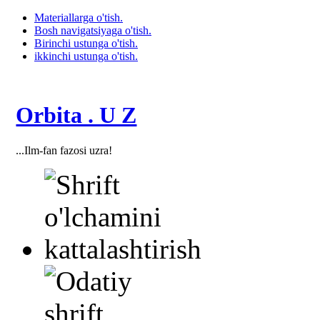
Materiallarga o'tish.
Bosh navigatsiyaga o'tish.
Birinchi ustunga o'tish.
ikkinchi ustunga o'tish.
Orbita . U Z
...Ilm-fan fazosi uzra!