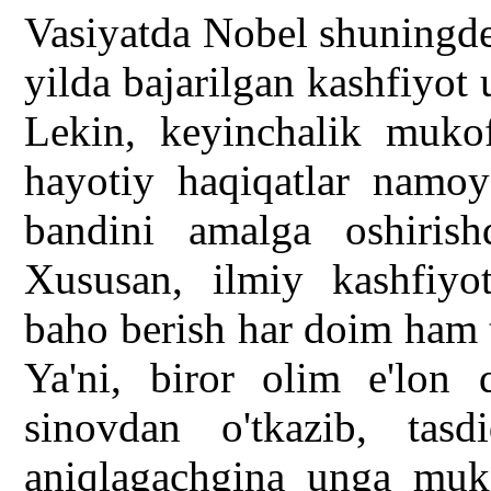
Vasiyatda Nobel shuningde
yilda bajarilgan kashfiyot 
Lekin, keyinchalik mukof
hayotiy haqiqatlar namoy
bandini amalga oshirish
Xususan, ilmiy kashfiyot
baho berish har doim ham t
Ya'ni, biror olim e'lon 
sinovdan o'tkazib, tasd
aniqlagachgina unga muk