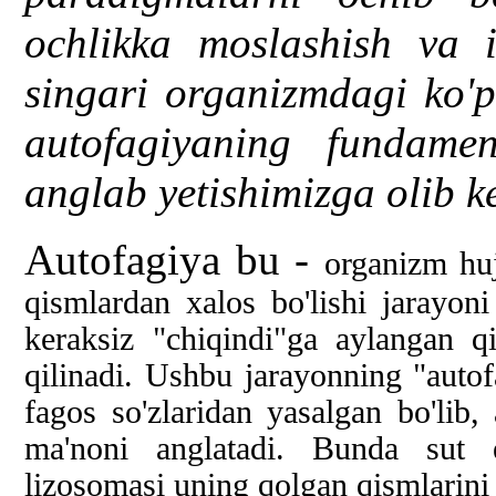
ochlikka moslashish va i
singari organizmdagi ko'p
autofagiyaning fundame
anglab yetishimizga olib k
Autofagiya bu -
organizm huj
qismlar
dan xalos bo'lishi jarayon
keraksiz "chiqindi
"
ga aylangan qis
qilinadi. Ushbu jarayonning "autof
fagos so'zlaridan yasalgan bo'lib,
ma'noni anglatadi. Bunda sut e
lizosomasi uning qolgan qismlarini 