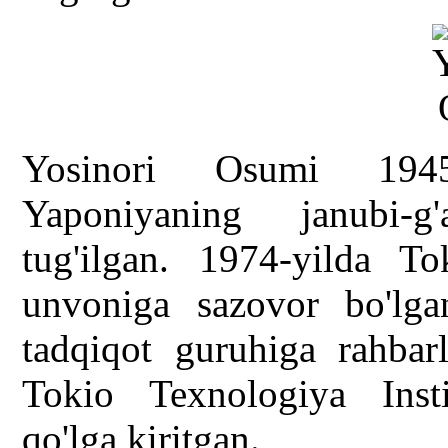
Yosinori Osumi 1945-
Yaponiyaning janubi-g
tug'ilgan. 1974-yilda To
unvoniga sazovor bo'lg
tadqiqot guruhiga rahbar
Tokio Texnologiya Instit
qo'lga kiritgan.