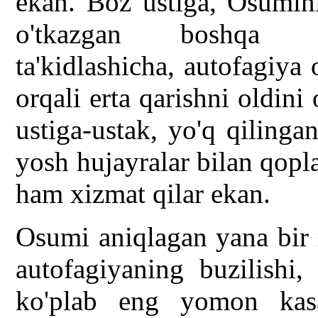
ekan. Boz ustiga, Osumini
o'tkazgan boshqa mus
ta'kidlashicha, autofagiya
orqali erta qarishni oldini
ustiga-ustak, yo'q qilingan
yosh hujayralar bilan qopl
ham xizmat qilar ekan.
Osumi aniqlagan yana bir
autofagiyaning buzilishi, 
ko'plab eng yomon kasal