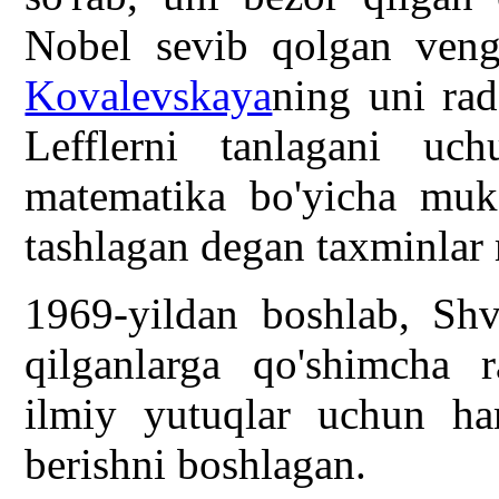
Nobel sevib qolgan veng
Kovalevskaya
ning uni rad
Lefflerni tanlagani uc
matematika bo'yicha muko
tashlagan degan taxminlar
1969-yildan boshlab, Shv
qilganlarga qo'shimcha r
ilmiy yutuqlar uchun h
berishni boshlagan.