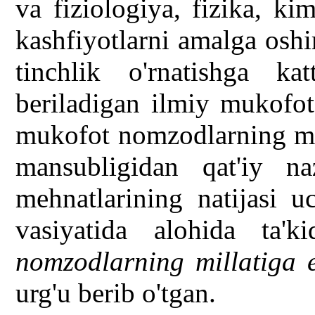
va fiziologiya, fizika, k
kashfiyotlarni amalga osh
tinchlik o'rnatishga ka
beriladigan ilmiy mukofot
mukofot nomzodlarning mil
mansubligidan qat'iy na
mehnatlarining natijasi u
vasiyatida alohida ta'k
nomzodlarning millatiga e
urg'u berib o'tgan.