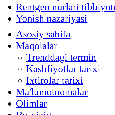
Rentgen nurlari tibbiyot
Yonish nazariyasi
Asosiy sahifa
Maqolalar
Trenddagi termin
Kashfiyotlar tarixi
Ixtirolar tarixi
Ma'lumotnomalar
Olimlar
Bu-qiziq...