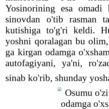
Yosinorining esa omadi 
sinovdan o'tib rasman t
kutishiga to'g'ri keldi. 
yoshni qoralagan bu olim,
ga kirgan odamga o'xshama
autofagiyani, ya'ni, ro'z
sinab ko'rib, shunday yos