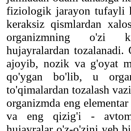
fiziologik jarayon tufayli 
keraksiz qismlardan xalos
organizmning o'zi ke
hujayralardan tozalanadi.
ajoyib, nozik va g'oyat m
qo'ygan bo'lib, u orga
to'qimalardan tozalash vazi
organizmda eng elementar 
va eng qizig'i - avtom
hujayralar o'z-o'zini yeb 