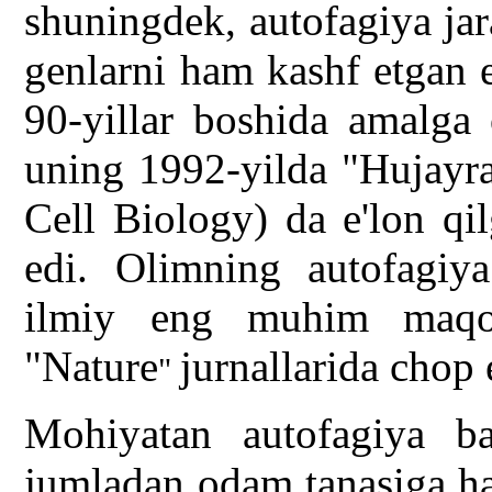
shuningdek, autofagiya ja
genlarni ham kashf etgan 
90-yillar boshida amalga 
uning 1992-yilda "Hujayra 
Cell Biology) da e'lon qi
edi. Olimning autofagiy
ilmiy eng muhim maqol
"Nature
jurnallarida chop 
"
Mohiyatan autofagiya ba
jumladan odam tanasiga h