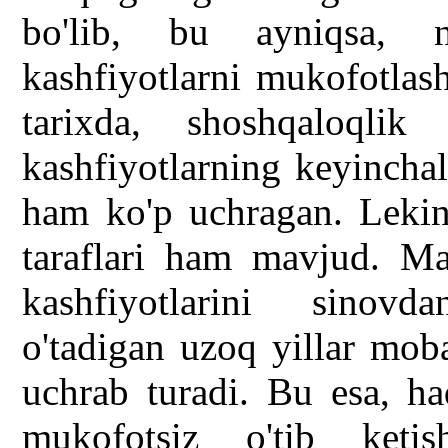
bo'lib, bu ayniqsa, n
kashfiyotlarni mukofotlas
tarixda, shoshqaloqlik
kashfiyotlarning keyinchal
ham ko'p uchragan. Leki
taraflari ham mavjud. Mas
kashfiyotlarini sinovd
o'tadigan uzoq yillar mob
uchrab turadi. Bu esa, h
mukofotsiz o'tib keti