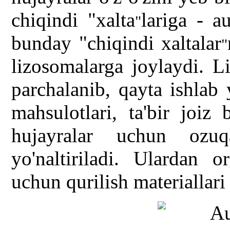
chiqindi "xalta
lariga - a
"
bunday "chiqindi xaltalar
"
lizosomalarga joylaydi. L
parchalanib, qayta ishlab
mahsulotlari, ta'bir joiz
hujayralar uchun ozuq
yo'naltiriladi. Ulardan o
uchun qurilish materiallari