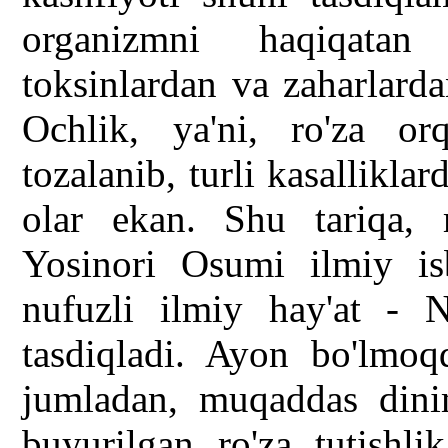
organizmni haqiqatan
toksinlardan va zaharlard
Ochlik, ya'ni, ro'za o
tozalanib, turli kasallikla
olar ekan. Shu tariqa, 
Yosinori Osumi ilmiy is
nufuzli ilmiy hay'at - 
tasdiqladi. Ayon bo'lmoq
jumladan, muqaddas dinim
buyurilgan ro'za tutishli