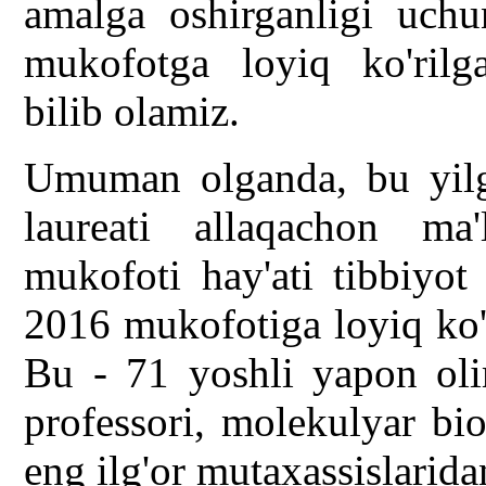
amalga oshirganligi uchu
mukofotga loyiq ko'rilga
bilib olamiz.
Umuman olganda, bu yilg
laureati allaqachon m
mukofoti hay'ati tibbiyot
2016 mukofotiga loyiq ko'
Bu - 71 yoshli yapon olim
professori, molekulyar bi
eng ilg'or mutaxassislarida