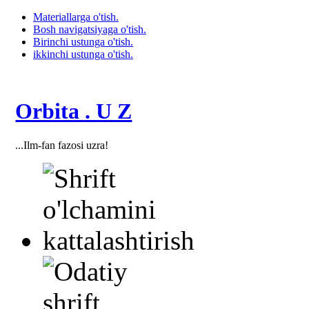
Materiallarga o'tish.
Bosh navigatsiyaga o'tish.
Birinchi ustunga o'tish.
ikkinchi ustunga o'tish.
Orbita . U Z
...Ilm-fan fazosi uzra!