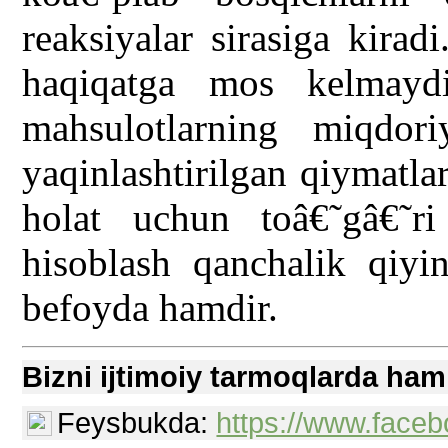
reaksiyalar sirasiga kirad
haqiqatga mos kelmaydi
mahsulotlarning miqdori
yaqinlashtirilgan qiymatla
holat uchun toâ€˜gâ€˜ri 
hisoblash qanchalik qiyi
befoyda hamdir.
Bizni ijtimoiy tarmoqlarda ham
Feysbukda:
https://www.faceb