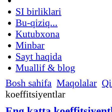
SI birliklari
Bu-qiziq...
Kutubxona
Minbar
Sayt haqida
Muallif & blog
Bosh sahifa
Maqolalar
Qi
koeffitsiyentlar
Eng katta koeffitsiyent