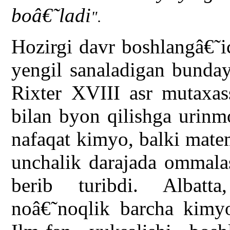
boâ€˜ladi
".
Hozirgi davr boshlangâ€˜i
yengil sanaladigan bunday
Rixter XVIII asr mutaxas
bilan byon qilishga urinm
nafaqat kimyo, balki matem
unchalik darajada ommala
berib turibdi. Albatt
noâ€˜noqlik barcha kimyo