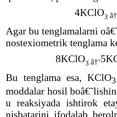
4KClO
â†
3
Agar bu tenglamalarni oâ€˜z
nostexiometrik tenglama ke
8KClO
5KC
â†’
3
Bu tenglama esa, KClO
moddalar hosil boâ€˜lishin
u reaksiyada ishtirok et
nisbatarini ifodalab bero