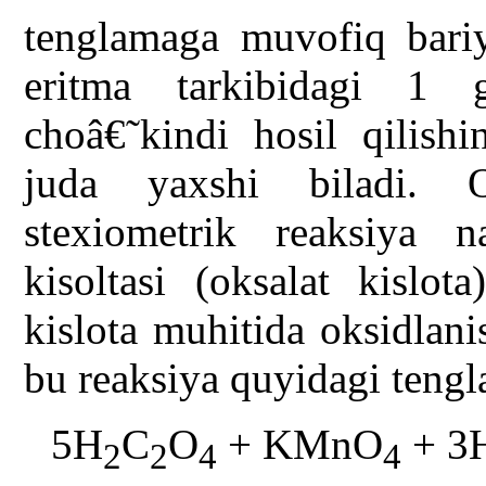
tenglamaga muvofiq bariy 
eritma tarkibidagi 1
choâ€˜kindi hosil qilish
juda yaxshi biladi. O
stexiometrik reaksiya n
kisoltasi (oksalat kislot
kislota muhitida oksidlani
bu reaksiya quyidagi teng
5H
C
O
+ KMnO
+ 3
2
2
4
4