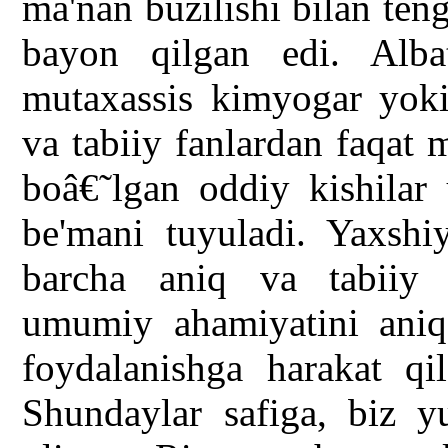
ma'nan buzilishi bilan ten
bayon qilgan edi. Alba
mutaxassis kimyogar yoki
va tabiiy fanlardan faqat 
boâ€˜lgan oddiy kishila
be'mani tuyuladi. Yaxshi
barcha aniq va tabiiy 
umumiy ahamiyatini ani
foydalanishga harakat qil
Shundaylar safiga, biz 