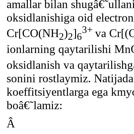
amallar bilan shugâ€˜ulla
oksidlanishiga oid electro
3+
Cr[CO(NH
)
]
va Cr[(
2
2
6
ionlarning qaytarilishi M
oksidlanish va qaytarilishg
sonini rostlaymiz. Natijad
koeffitsiyentlarga ega km
boâ€˜lamiz:
Â