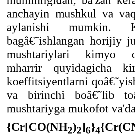
anchayin mushkul va vaq
aylanishi mumkin. K
bagâ€˜ishlangan horijiy j
mushtariylari kimyo oâ
mharrir quyidagicha 
koeffitsiyentlarni qoâ€˜yis
va birinchi boâ€˜lib to
mushtariyga mukofot va'da
{Cr[CO(NH
)
]
}
{Cr(C
2
2
6
4