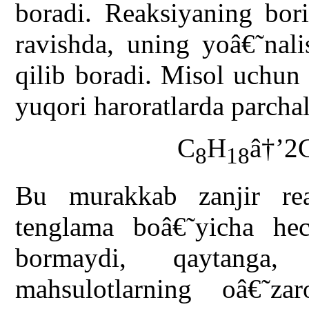
boradi. Reaksiyaning bori
ravishda, uning yoâ€˜nali
qilib boradi. Misol uchun 
yuqori haroratlarda parcha
C
H
â†’2
8
18
Bu murakkab zanjir rea
tenglama boâ€˜yicha he
bormaydi, qaytanga, 
mahsulotlarning oâ€˜zar