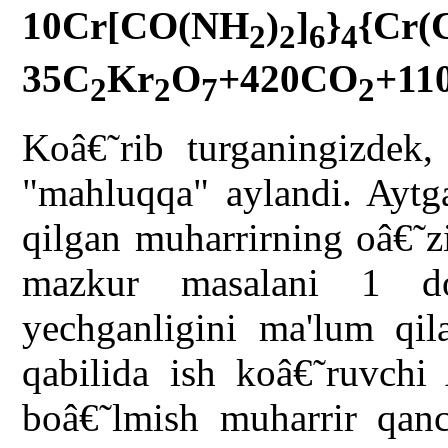
10Cr[CO(NH
)
]
}
{Cr(
2
2
6
4
35C
Kr
O
+420CO
+11
2
2
7
2
Koâ€˜rib turganingizdek
"mahluqqa" aylandi. Aytg
qilgan muharrirning oâ€˜z
mazkur masalani 1 do
yechganligini ma'lum qil
qabilida ish koâ€˜ruvchi
boâ€˜lmish muharrir qanc