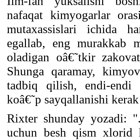
Ilm-fan yuksalishi bos
nafaqat kimyogarlar oras
mutaxassislari ichida h
egallab, eng murakkab m
oladigan oâ€˜tkir zakovat
Shunga qaramay, kimyovi
tadbiq qilish, endi-endi
koâ€˜p sayqallanishi kerak
Rixter shunday yozadi: ".
uchun besh qism xlorid k