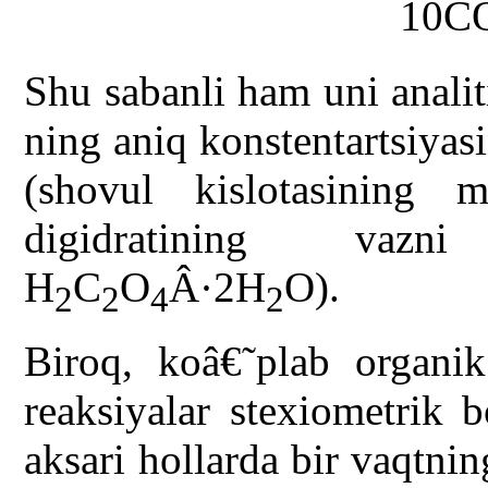
10C
Shu sabanli ham uni anal
ning aniq konstentartsiyas
(shovul kislotasining m
digidratining vazni
H
C
O
Â·2H
O).
2
2
4
2
Biroq, koâ€˜plab organik
reaksiyalar stexiometrik 
aksari hollarda bir vaqtnin