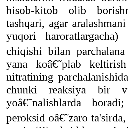
hisob-kitob olib bori
tashqari, agar aralashman
yuqori haroratlargacha)
chiqishi bilan parchalana
yana koâ€˜plab keltiri
nitratining parchalanishid
chunki reaksiya bir v
yoâ€˜nalishlarda borad
peroksid oâ€˜zaro ta'sirda