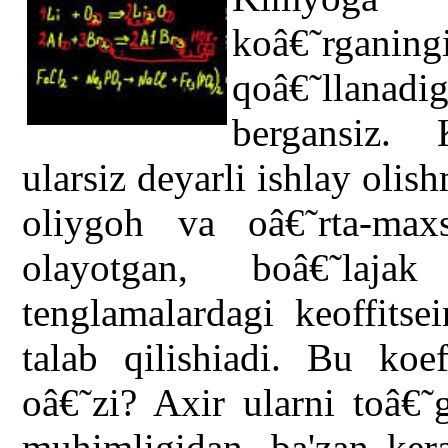
koâ€˜rgani
qoâ€˜llanadi
bergansiz. 
ularsiz deyarli ishlay oli
oliygoh va oâ€˜rta-maxs
olayotgan, boâ€˜laja
tenglamalardagi keoffitsei
talab qilishiadi. Bu koe
oâ€˜zi? Axir ularni toâ€˜
muhimligidan, ba'zan kera