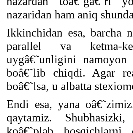
nazardan toâ€˜gâ€˜ri y
nazaridan ham aniq shunda
Ikkinchidan esa, barcha n
parallel va ketma-ke
uygâ€˜unligini namoyon 
boâ€˜lib chiqdi. Agar re
boâ€˜lsa, u albatta stexiom
Endi esa, yana oâ€˜zimi
qaytamiz. Shubhasizki
koâ€˜plab bosqichlarni