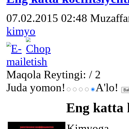
07.02.2015 02:48
Muzaff
kimyo
Maqola Reytingi:
/ 2
Juda yomon!
A'lo!
Eng katta 
Kimyoga