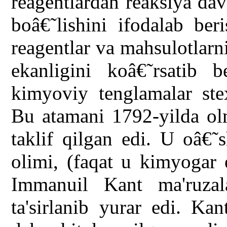
reagentlardan reaksiya da
boâ€˜lishini ifodalab beri
reagentlar va mahsulotlar
ekanligini koâ€˜rsatib 
kimyoviy tenglamalar stex
Bu atamani 1792-yilda ol
taklif qilgan edi. U oâ€˜
olimi, (faqat u kimyogar 
Immanuil Kant ma'ruzal
ta'sirlanib yurar edi. Ka