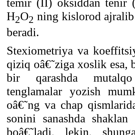
temir (II) oksiddan tenir 
H
O
ning kislorod ajralib
2
2
beradi.
Stexiometriya va koeffitsi
qiziq oâ€˜ziga xoslik esa,
bir qarashda mutalqo 
tenglamalar yozish mumk
oâ€˜ng va chap qismlarida
sonini sanashda shaklan 
boâ€˜ladi, lekin, shun