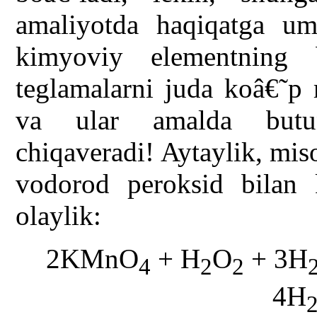
amaliyotda haqiqatga u
kimyoviy elementning 
teglamalarni juda koâ€˜p 
va ular amalda butun
chiqaveradi! Aytaylik, mi
vodorod peroksid bilan k
olaylik:
2KMnO
+ H
O
+ 3H
4
2
2
4H