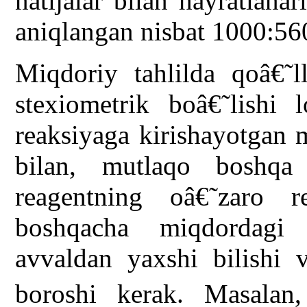
natijalar bilan hayratlana
aniqlangan nisbat 1000:56
Miqdoriy tahlilda qoâ€˜ll
stexiometrik boâ€˜lishi l
reaksiyaga kirishayotgan
bilan, mutlaqo boshqa
reagentning oâ€˜zaro r
boshqacha miqdordagi 
avvaldan yaxshi bilishi 
boroshi kerak. Masalan