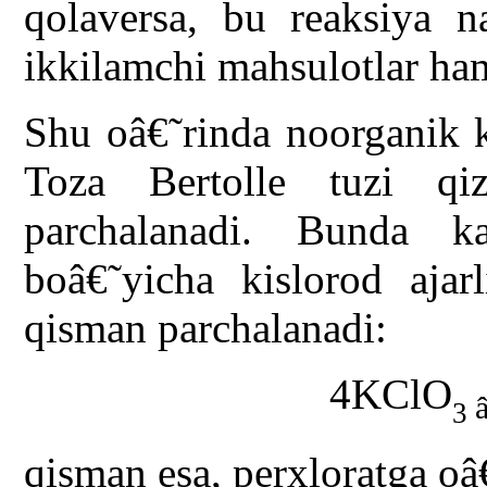
qolaversa, bu reaksiya n
ikkilamchi mahsulotlar ham
Shu oâ€˜rinda noorganik 
Toza Bertolle tuzi qiz
parchalanadi. Bunda k
boâ€˜yicha kislorod ajarl
qisman parchalanadi:
4KClO
3
qisman esa, perxloratga oâ