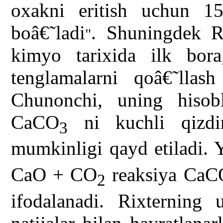
oxakni eritish uchun 15
boâ€˜ladi
. Shuningdek Ri
"
kimyo tarixida ilk bora
tenglamalarni qoâ€˜llas
Chunonchi, uning hisobl
CaCO
ni kuchli qizdi
3
mumkinligi qayd etiladi. 
CaO + CO
reaksiya CaC
2
ifodalanadi. Rixterning 