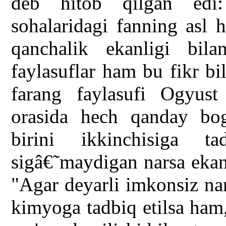
deb hitob qilgan edi:
sohalaridagi fanning asl 
qanchalik ekanligi bila
faylasuflar ham bu fikr bi
farang faylasufi Ogyus
orasida hech qanday bogâ
birini ikkinchisiga 
sigâ€˜maydigan narsa ekanl
"Agar deyarli imkonsiz na
kimyoga tadbiq etilsa ham