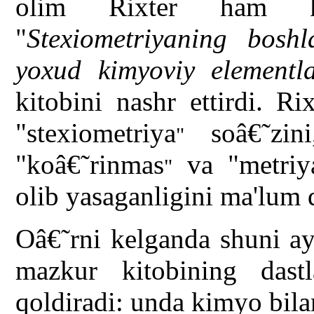
olim Rixter ham k
"
Stexiometriyaning boshl
yoxud kimyoviy elementla
kitobini nashr ettirdi. R
"stexiometriya
soâ€˜zini
"
"koâ€˜rinmas
va "metriy
"
olib yasaganligini ma'lum q
Oâ€˜rni kelganda shuni ay
mazkur kitobining dast
qoldiradi: unda kimyo bil