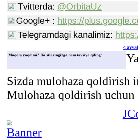
Tvitterda:
@OrbitaUz
Google+ :
https://plus.googl
Telegramdagi kanalimiz:
https
< avvаl
Ya
Maqola yoqdimi? Do'stlaringizga ham tavsiya qiling:
Sizda mulohaza qoldirish 
Mulohaza qoldirish uchun s
JC