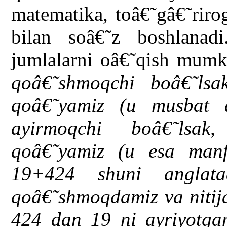
matematika, toâ€˜gâ€˜riro
bilan soâ€˜z boshlanad
jumlalarni oâ€˜qish mumk
qoâ€˜shmoqchi boâ€˜lsa
qoâ€˜yamiz (u musbat 
ayirmoqchi boâ€˜lsak
qoâ€˜yamiz (u esa manf
19+424 shuni anglat
qoâ€˜shmoqdamiz va nitija
424 dan 19 ni ayriyotgan