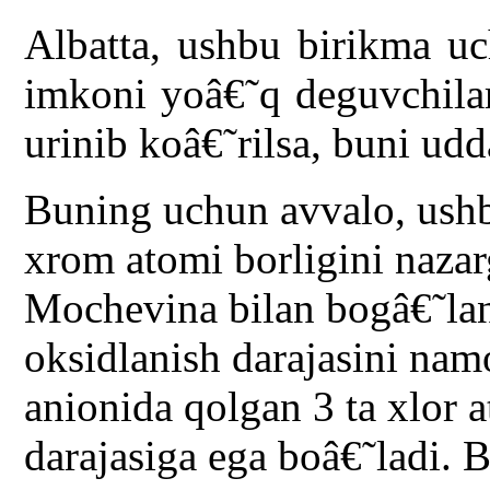
Albatta, ushbu birikma uc
imkoni yoâ€˜q deguvchilar
urinib koâ€˜rilsa, buni udd
Buning uchun avvalo, ush
xrom atomi borligini nazar
Mochevina bilan bogâ€˜la
oksidlanish darajasini na
anionida qolgan 3 ta xlor 
darajasiga ega boâ€˜ladi. 