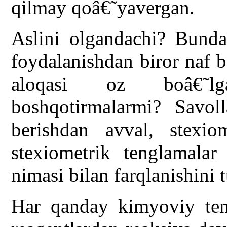
qilmay qoâ€˜yavergan.
Aslini olgandachi? Bunda
foydalanishdan biror naf 
aloqasi oz boâ€˜lg
boshqotirmalarmi? Savol
berishdan avval, stexio
stexiometrik tenglamalar
nimasi bilan farqlanishini t
Har qanday kimyoviy teng