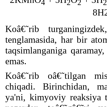
4
2
2
8H
Koâ€˜rib turganingizde
tenglamasida, har bir ato
taqsimlanganiga qaramay,
emas.
Koâ€˜rib oâ€˜tilgan mis
chiqadi. Birinchidan, ma
ya'ni, kimyoviy reaksiya 