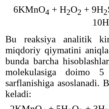
6KMnO
+ H
O
+ 9H
4
2
2
2
10H
Bu reaksiya analitik k
miqdoriy qiymatini aniqla
bunda barcha hisoblashla
molekulasiga doimo 5
sarflanishiga asoslanadi.
keladi:
2KMnO
+ 5H
O
+ 3H