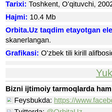
Tarixi:
Toshkent, O'qituvchi, 200
Hajmi:
10.4 Mb
Orbita.Uz taqdim etayotgan el
skanerlangan.
Grafikasi:
O
'
zbek tili kirill alifbos
Yuk
Bizni ijtimoiy tarmoqlarda ham
Feysbukda:
https://www.faceb
Tvitterda:
@OrbitaUz