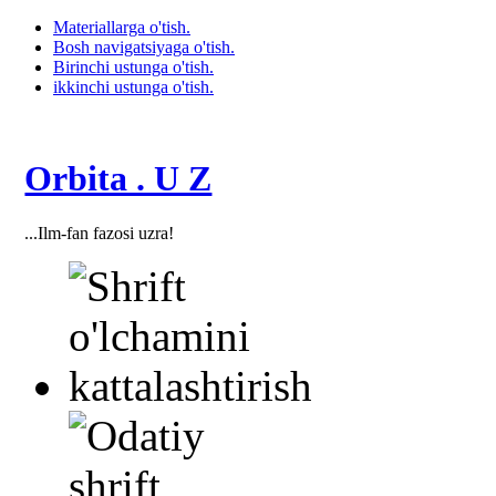
Materiallarga o'tish.
Bosh navigatsiyaga o'tish.
Birinchi ustunga o'tish.
ikkinchi ustunga o'tish.
Orbita . U Z
...Ilm-fan fazosi uzra!