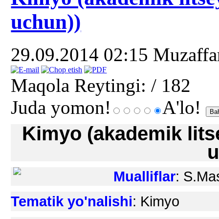
uchun))
29.09.2014 02:15
Muzaff
Maqola Reytingi:
/ 182
Juda yomon!
A'lo!
Kimyo (akademik litse
u
Mualliflar
: S.Mas
Tematik yo
'
nalishi
: Kimyo