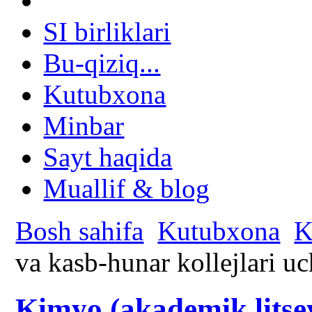
SI birliklari
Bu-qiziq...
Kutubxona
Minbar
Sayt haqida
Muallif & blog
Bosh sahifa
Kutubxona
K
va kasb-hunar kollejlari u
Kimyo (akademik litsey