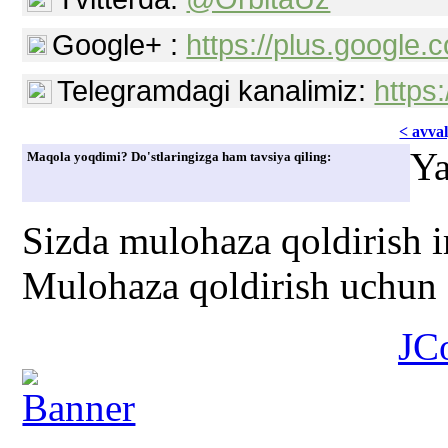
Google+ :
https://plus.googl
Telegramdagi kanalimiz:
https
< avvаl
Ya
Maqola yoqdimi? Do'stlaringizga ham tavsiya qiling:
Sizda mulohaza qoldirish 
Mulohaza qoldirish uchun s
JC