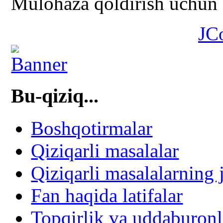
Mulohaza qoldirish uchun s
JC
Bu-qiziq...
Boshqotirmalar
Qiziqarli masalalar
Qiziqarli masalalarning 
Fan haqida latifalar
Topqirlik va uddaburonl