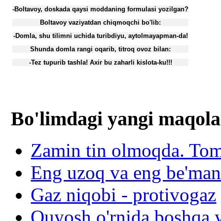
-Boltavoy, doskada qaysi moddaning formulasi yozilgan?
Boltavoy vaziyatdan chiqmoqchi bo'lib:
-Domla, shu tilimni uchida turibdiyu, aytolmayapman-da!
Shunda domla rangi oqarib, titroq ovoz bilan:
-Tez tupurib tashla! Axir bu zaharli kislota-ku!!!
Bo'limdagi yangi maqola
Zamin tin olmoqda. To
Eng uzoq va eng be'mani 
Gaz niqobi - protivogaz
Quyosh o'rnida boshqa y