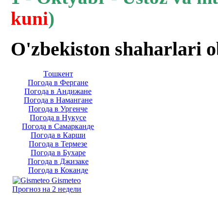
kuni
)
O'zbekiston shaharlari 
Тoшкент
Погода в Фергане
Погода в Андижане
Погода в Намангане
Погода в Ургенче
Погода в Нукусе
Погода в Самарканде
Погода в Карши
Погода в Термезе
Погода в Бухаре
Погода в Джизаке
Погода в Коканде
Gismeteo
Прогноз на 2 недели