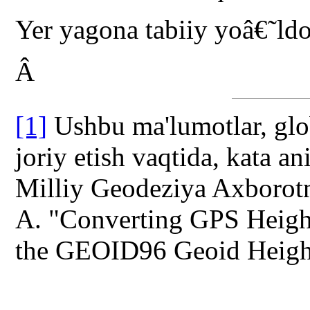
Yer yagona tabiiy yoâ€˜ld
Â
[1]
Ushbu ma'lumotlar, glob
joriy etish vaqtida, kata a
Milliy Geodeziya Axborotn
A. "Converting GPS Heigh
the GEOID96 Geoid Heigh