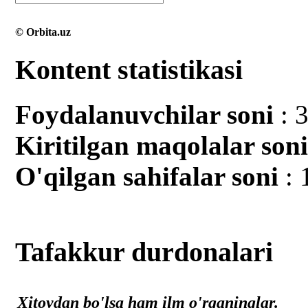
© Orbita.uz
Kontent statistikasi
Foydalanuvchilar soni
: 
Kiritilgan mаqolalar son
O'qilgan sahifalar soni
: 
Tafakkur durdonalari
Xitoydan bo'lsa ham ilm o'rganinglar.