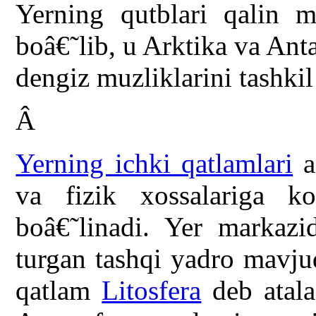
Yerning qutblari qalin m
boâ€˜lib, u Arktika va Ant
dengiz muzliklarini tashkil
Â
Yerning ichki qatlamlari
a
va fizik xossalariga ko
boâ€˜linadi. Yer markazi
turgan tashqi yadro mavju
qatlam
Litosfera
deb atala