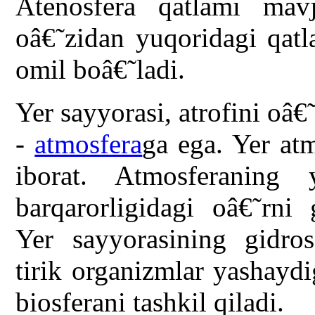
Atenosfera qatlami mavj
oâ€˜zidan yuqoridagi qatl
omil boâ€˜ladi.
Yer sayyorasi, atrofini oâ€
-
atmosfera
ga ega. Yer at
iborat. Atmosferaning
barqarorligidagi oâ€˜rni 
Yer sayyorasining gidrosf
tirik organizmlar yashaydi
biosferani tashkil qiladi.