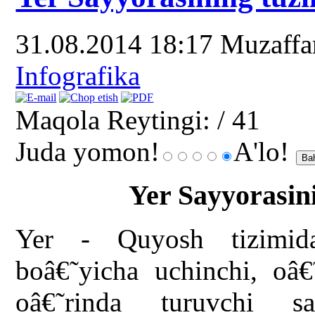
31.08.2014 18:17
Muzaff
Infografika
Maqola Reytingi:
/ 41
Juda yomon!
A'lo!
Yer Sayyorasini
Yer - Quyosh tizimidag
boâ€˜yicha uchinchi, oâ€
oâ€˜rinda turuvchi s