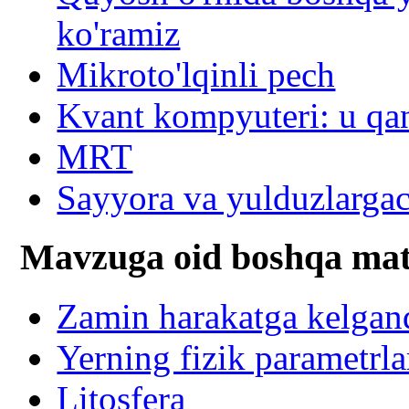
ko'ramiz
Mikroto'lqinli pech
Kvant kompyuteri: u qa
MRT
Sayyora va yulduzlarga
Mavzuga oid boshqa mat
Zamin harakatga kelgan
Yerning fizik parametrla
Litosfera