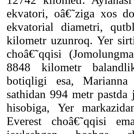
ekvatori, oâ€˜ziga xos do
ekvatorial diametri, qutb
kilometr uzunroq. Yer sir
choâ€˜qqisi (Jomolungma
8848 kilometr balandl
botiqligi esa, Marianna
sathidan 994 metr pastda 
hisobiga, Yer markazid
Everest choâ€˜qqisi ema