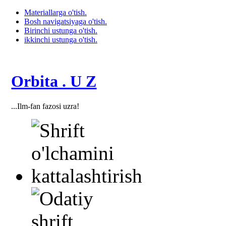
Materiallarga o'tish.
Bosh navigatsiyaga o'tish.
Birinchi ustunga o'tish.
ikkinchi ustunga o'tish.
Orbita . U Z
...Ilm-fan fazosi uzra!