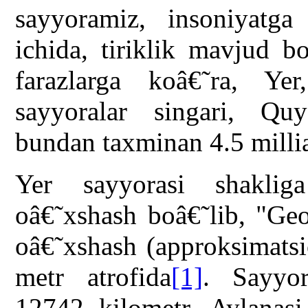
sayyoramiz, insoniyatga
ichida, tiriklik mavjud b
farazlarga koâ€˜ra, Ye
sayyoralar singari, Qu
bundan taxminan 4.5 millia
Yer sayyorasi shakliga
oâ€˜xshash boâ€˜lib, "Geo
oâ€˜xshash (approksimatsi
metr atrofida
[1]
. Sayyor
12742 kilometr. Aylanasi