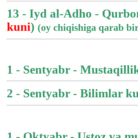
13 - Iyd al-Adho - Qurbo
kuni
)
(oy chiqishiga qarab b
1 - Sentyabr - Mustaqilli
2 - Sentyabr - Bilimlar ku
1 - Oktyabr - Ustoz va m