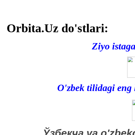
Orbita.Uz do'stlari:
Ziyo istag
O'zbek tilidagi eng
​Ўзбекча va o'zbek