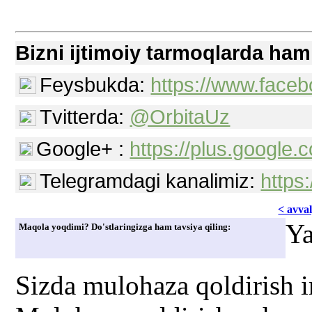
Bizni ijtimoiy tarmoqlarda ham
Feysbukda:
https://www.faceb
Tvitterda:
@OrbitaUz
Google+ :
https://plus.googl
Telegramdagi kanalimiz:
https
< avvаl
Ya
Maqola yoqdimi? Do'stlaringizga ham tavsiya qiling:
Sizda mulohaza qoldirish 