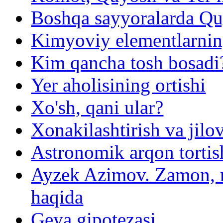
Boshqa sayyoralarda Qu
Kimyoviy elementlarning
Kim qancha tosh bosadi
Yer aholisining ortishi
Xo'sh, qani ular?
Xonakilashtirish va jilo
Astronomik arqon tortish 
Ayzek Azimov. Zamon, 
haqida
Geya gipotezasi