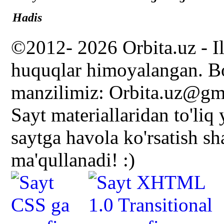
Hadis
©2012- 2026 Orbita.uz - I
huquqlar himoyalangan. Bo
manzilimiz: Orbita.uz@gm
Sayt materiallaridan to'liq
saytga havola ko'rsatish s
ma'qullanadi! :)