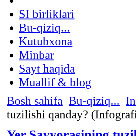
SI birliklari
Bu-qiziq...
Kutubxona
Minbar
Sayt haqida
Muallif & blog
Bosh sahifa
Bu-qiziq...
In
tuzilishi qanday? (Infograf
Yer Sayyorasining tuzi