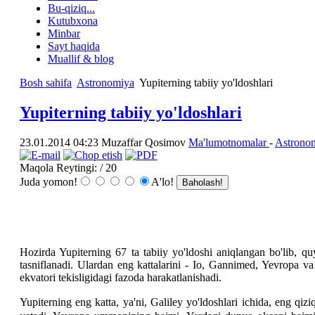
Bu-qiziq...
Kutubxona
Minbar
Sayt haqida
Muallif & blog
Bosh sahifa
Astronomiya
Yupiterning tabiiy yo'ldoshlari
Yupiterning tabiiy yo'ldoshlari
23.01.2014 04:23
Muzaffar Qosimov
Ma'lumotnomalar
-
Astrono
Maqola Reytingi:
/ 20
Juda yomon!
A'lo!
Hozirda Yupiterning 67 ta tabiiy yo'ldoshi aniqlangan bo'lib, quy
tasniflanadi. Ulardan eng kattalarini - Io, Gannimed, Yevropa v
ekvatori tekisligidagi fazoda harakatlanishadi.
Yupiterning eng katta, ya'ni, Galiley yo'ldoshlari ichida, eng q