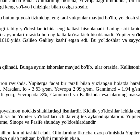
an ancha katta. Olimlarning fikricha, Yevropadagi ummonda, bir huja
 keng yo'l-yo'l chiziqlar bilan o'ziga xosdir.
oda butun quyosh tizimidagi eng faol vulqonlar mavjud bo'lib, yo'ldosh sir
i tabiiy yo'ldoshlar ichida eng kattasi hisoblanadi. Uning sirti krat
 sayyoralari orasida bu eng katta ko'rsatkich hisoblanadi. Yupiter yo'l
 1610-yilda Galileo Galiley kashf etgan edi. Bu yo'ldoshlar va sayy
qilinadi. Bunga ayrim ishoralar mavjud bo'lib, ular orasida, Kallistoni
xron ravishda, Yupiterga faqat bir tarafi bilan yuzlangan holatda har
li. Masalan, Io - 3,53 g/sm, Yevropa 2,99 g/sm, Gannimed - 1,94 g/sm,
rli yo'q, Yevropada 8%, Gannimed va Kallistoda esa ularning massasi
qoyasimon notekis shakllardagi jismlardir. Kichik yo'ldoshlar ichida eng
adi va bu Yupiter yo'ldoshlari ichida eng tez aylanadiganlaridir. Yupit
rme, Sinope va Pasife shunday yo'ldoshlardandir.
illion km ni tashkil etadi. Olimlarning fikricha uzoq o'tmishda Yupite
irtiga qulab tushgan bo'lishi mumkin ekan.