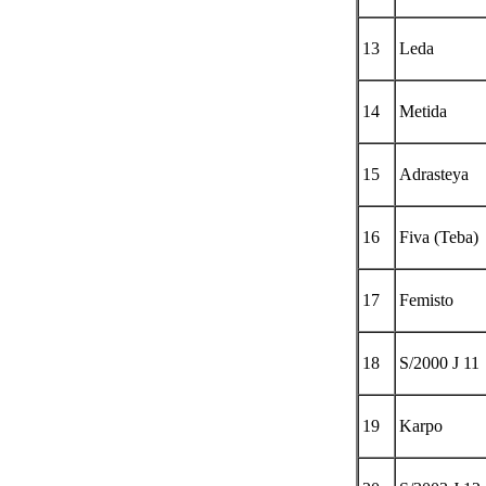
13
Leda
14
Metida
15
Adrasteya
16
Fiva (Teba)
17
Femisto
18
S/2000 J 11
19
Karpo