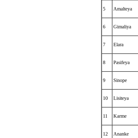
5
Amalteya
6
Gimaliya
7
Elara
8
Pasifeya
9
Sinope
10
Lisiteya
11
Karme
12
Ananke