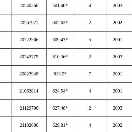
20540266
601.40*
4
2003
20567971
602.62*
2
2002
20722566
609.43*
5
2001
20743779
610.36*
2
2003
20823948
613.9*
7
2001
21063814
624.54*
4
2001
21129786
627.48*
2
2003
21182086
629.81*
4
2002