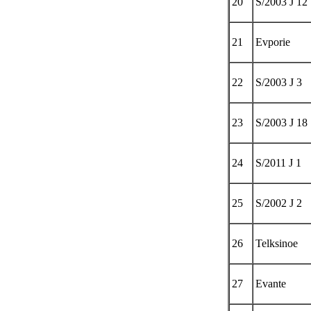
20
S/2003 J 12
21
Evporie
22
S/2003 J 3
23
S/2003 J 18
24
S/2011 J 1
25
S/2002 J 2
26
Telksinoe
27
Evante