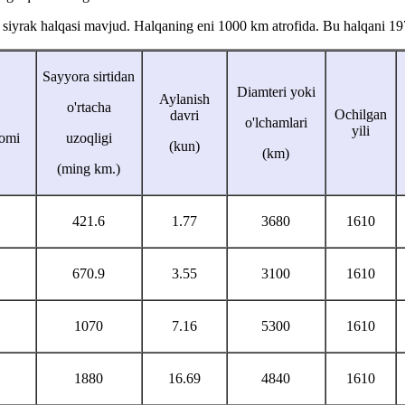
n siyrak halqasi mavjud. Halqaning eni 1000 km atrofida. Bu halqani 1
Sayyora sirtidan
Diamteri yoki
Aylanish
o'rtacha
Ochilgan
davri
o'lchamlari
yili
nomi
uzoqligi
(kun)
(km)
(ming km.)
421.6
1.77
3680
1610
670.9
3.55
3100
1610
1070
7.16
5300
1610
1880
16.69
4840
1610