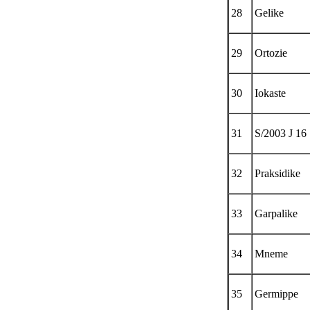
28
Gelike
29
Ortozie
30
Iokaste
31
S/2003 J 16
32
Praksidike
33
Garpalike
34
Mneme
35
Germippe