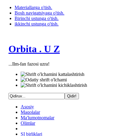
Materiallarga o'tish.
Bosh navigatsiyaga o'tish.
Birinchi ustunga o'tish.
ikkinchi ustunga o'tish.
Orbita . U Z
...Ilm-fan fazosi uzra!
Asosiy
Maqolalar
Ma'lumotnomalar
Olimlar
SI birliklari