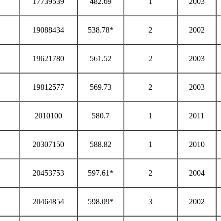
17739539
482.69
1
2003
19088434
538.78*
2
2002
19621780
561.52
2
2003
19812577
569.73
2
2003
2010100
580.7
1
2011
20307150
588.82
1
2010
20453753
597.61*
2
2004
20464854
598.09*
3
2002