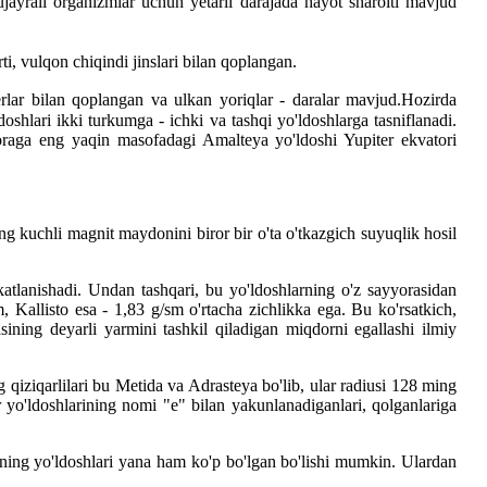
yrali organizmlar uchun yetarli darajada hayot sharoiti mavjud
ti, vulqon chiqindi jinslari bilan qoplangan.
erlar bilan qoplangan va ulkan yoriqlar - daralar mavjud.
Hozirda
doshlari ikki turkumga - ichki va tashqi yo'ldoshlarga tasniflanadi.
oraga eng yaqin masofadagi Amalteya yo'ldoshi Yupiter ekvatori
ng kuchli magnit maydonini biror bir o'ta o'tkazgich suyuqlik hosil
akatlanishadi. Undan tashqari, bu yo'ldoshlarning o'z sayyorasidan
 Kallisto esa - 1,83 g/sm o'rtacha zichlikka ega. Bu ko'rsatkich,
ning deyarli yarmini tashkil qiladigan miqdorni egallashi ilmiy
 qiziqarlilari bu Metida va Adrasteya bo'lib, ular radiusi 128 ming
er yo'ldoshlarining nomi "e" bilan yakunlanadiganlari, qolganlariga
rning yo'ldoshlari yana ham ko'p bo'lgan bo'lishi mumkin. Ulardan