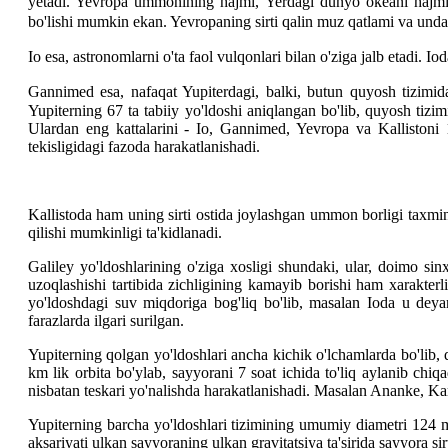
yetadi. Yevropa ummonining hajmi, Yerdagi dunyo okeani hajmid
bo'lishi mumkin ekan. Yevropaning sirti qalin muz qatlami va undagi
Io esa, astronomlarni o'ta faol vulqonlari bilan o'ziga jalb etadi. I
Gannimed esa, nafaqat Yupiterdagi, balki, butun quyosh tizimidag
Yupiterning 67 ta tabiiy yo'ldoshi aniqlangan bo'lib, quyosh tizimi
Ulardan eng kattalarini - Io, Gannimed, Yevropa va Kallistoni
tekisligidagi fazoda harakatlanishadi.
Kallistoda ham uning sirti ostida joylashgan ummon borligi taxmin 
qilishi mumkinligi ta'kidlanadi.
Galiley yo'ldoshlarining o'ziga xosligi shundaki, ular, doimo sin
uzoqlashishi tartibida zichligining kamayib borishi ham xarakter
yo'ldoshdagi suv miqdoriga bog'liq bo'lib, masalan Ioda u deya
farazlarda ilgari surilgan.
Yupiterning qolgan yo'ldoshlari ancha kichik o'lchamlarda bo'lib, 
km lik orbita bo'ylab, sayyorani 7 soat ichida to'liq aylanib chiq
nisbatan teskari yo'nalishda harakatlanishadi. Masalan Ananke, Ka
Yupiterning barcha yo'ldoshlari tizimining umumiy diametri 124 m
aksariyati ulkan sayyoraning ulkan gravitatsiya ta'sirida sayyora s