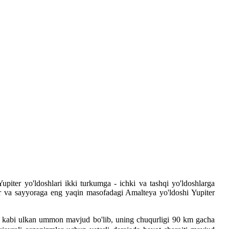
Yupiter yo'ldoshlari ikki turkumga - ichki va tashqi yo'ldoshlarga
lar va sayyoraga eng yaqin masofadagi Amalteya yo'ldoshi Yupiter
dagi kabi ulkan ummon mavjud bo'lib, uning chuqurligi 90 km gacha