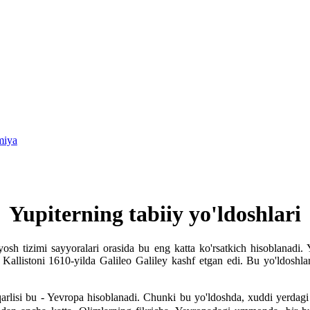
miya
Yupiterning tabiiy yo'ldoshlari
osh tizimi sayyoralari orasida bu eng katta ko'rsatkich hisoblanadi. 
a Kallistoni 1610-yilda Galileo Galiley kashf etgan edi. Bu yo'ldosh
iziqarlisi bu - Yevropa hisoblanadi. Chunki bu yo'ldoshda, xuddi yer