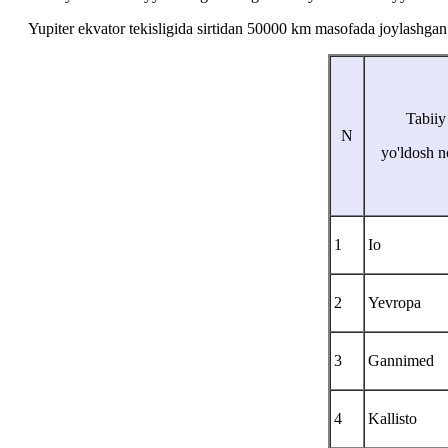
Yupiter ekvator tekisligida sirtidan 50000 km masofada joylashga
Tabiiy
N
yo'ldosh 
1
Io
2
Yevropa
3
Gannimed
4
Kallisto