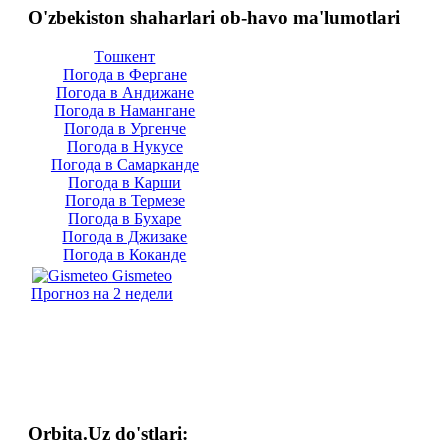
O'zbekiston shaharlari ob-havo ma'lumotlari
Тoшкент
Погода в Фергане
Погода в Андижане
Погода в Намангане
Погода в Ургенче
Погода в Нукусе
Погода в Самарканде
Погода в Карши
Погода в Термезе
Погода в Бухаре
Погода в Джизаке
Погода в Коканде
Gismeteo
Прогноз на 2 недели
Orbita.Uz do'stlari: