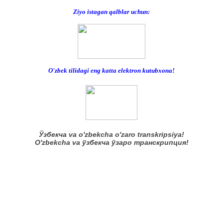
Ziyo istagan qalblar uchun:
O'zbek tilidagi eng katta elektron kutubxona!
​Ўзбекча va o'zbekcha o'zaro transkripsiya!
O'zbekcha va ўзбекча ўзаро транскрипция!