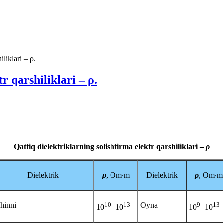
iliklari – ρ.
r qarshiliklari – ρ.
Qattiq dielektriklarning solishtirma elektr qarshiliklari –
ρ
Dielektrik
ρ
, Om∙m
Dielektrik
ρ
, Om∙m
hinni
10
13
Oyna
9
13
10
−10
10
−10