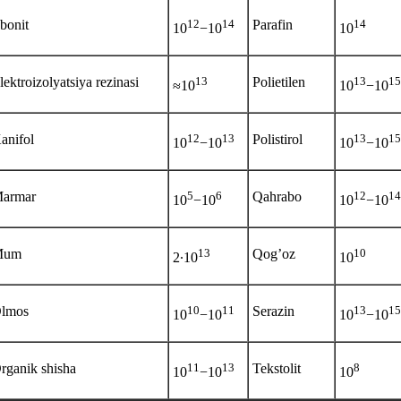
bonit
12
14
Parafin
14
10
−10
10
lektroizolyatsiya rezinasi
13
Polietilen
13
15
≈10
10
−10
anifol
12
13
Polistirol
13
15
10
−10
10
−10
armar
5
6
Qahrabo
12
14
10
−10
10
−10
Mum
13
Qog’oz
10
2∙10
10
lmos
10
11
Serazin
13
15
10
−10
10
−10
rganik shisha
11
13
Tekstolit
8
10
−10
10