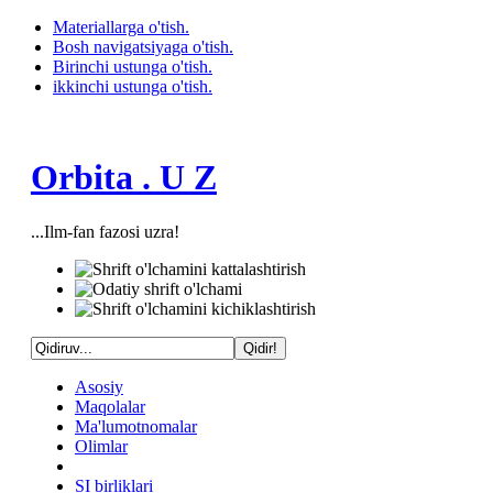
Materiallarga o'tish.
Bosh navigatsiyaga o'tish.
Birinchi ustunga o'tish.
ikkinchi ustunga o'tish.
Orbita . U Z
...Ilm-fan fazosi uzra!
Asosiy
Maqolalar
Ma'lumotnomalar
Olimlar
SI birliklari