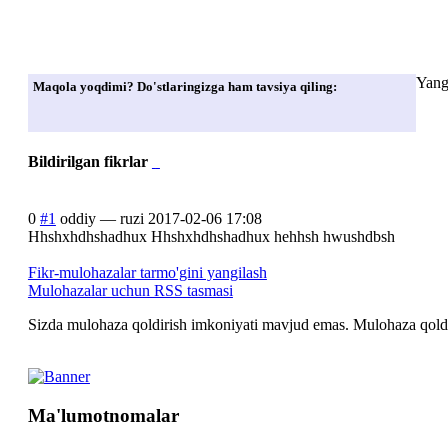
Yang
Maqola yoqdimi? Do'stlaringizga ham tavsiya qiling:
Bildirilgan fikrlar
0
#1
oddiy
—
ruzi
2017-02-06 17:08
Hhshxhdhshadhux Hhshxhdhshadhux hehhsh hwushdbsh
Fikr-mulohazalar tarmo'gini yangilash
Mulohazalar uchun RSS tasmasi
Sizda mulohaza qoldirish imkoniyati mavjud emas. Mulohaza qoldir
Ma'lumotnomalar