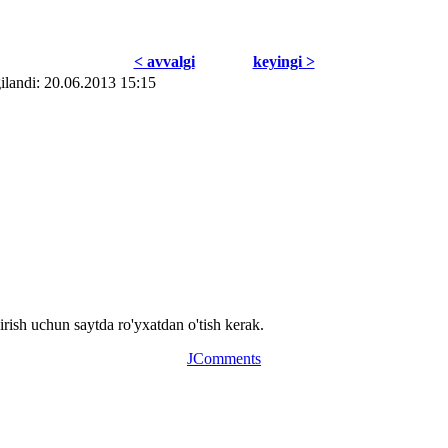
< avvаlgi
kеyingi >
ilаndi: 20.06.2013 15:15
ish uchun saytda ro'yxatdan o'tish kerak.
JComments