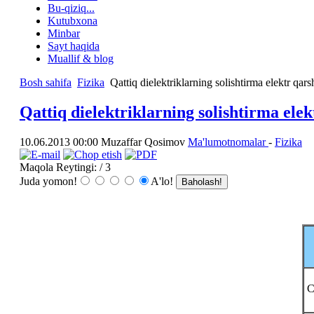
Bu-qiziq...
Kutubxona
Minbar
Sayt haqida
Muallif & blog
Bosh sahifa
Fizika
Qattiq dielektriklarning solishtirma elektr qarsh
Qattiq dielektriklarning solishtirma elekt
10.06.2013 00:00
Muzaffar Qosimov
Ma'lumotnomalar
-
Fizika
Maqola Reytingi:
/ 3
Juda yomon!
A'lo!
C