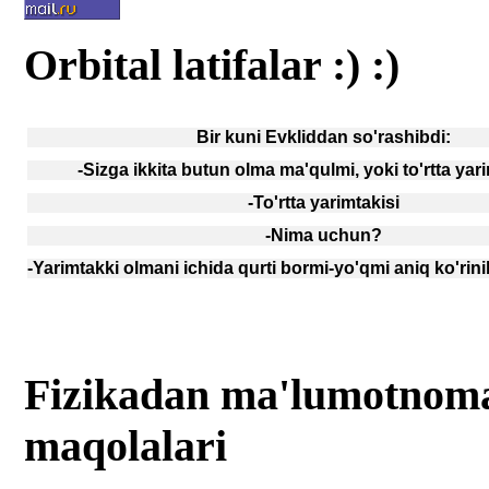
Orbital latifalar :) :)
Bir kuni Evkliddan so'rashibdi:
-Sizga ikkita butun olma ma'qulmi, yoki to'rtta ya
-To'rtta yarimtakisi
-Nima uchun?
-Yarimtakki olmani ichida qurti bormi-yo'qmi aniq ko'rini
Fizikadan ma'lumotnomal
maqolalari