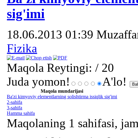
sig'imi
18.06.2013 01:39
Muzaff
Fizika
Maqola Reytingi:
/ 20
Juda yomon!
A'lo!
Maqola mundarijasi
Ba'zi kimyoviy elementlarning solishtirma issiqlik sig'imi
2-sahifa
3-sahifa
Hamma sahifa
Maqolaning 1 sahifasi, jam