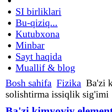
SI birliklari
Bu-qiziq...
Kutubxona
Minbar
Sayt haqida
Muallif & blog
Bosh sahifa
Fizika
Ba'zi 
solishtirma issiqlik sig'imi
Ba'zi kimyoviy elementl