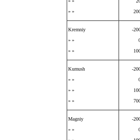
» »
2
» »
20
Kremniy
-20
» »
» »
10
Kumush
-20
» »
» »
10
» »
70
Magniy
-20
» »