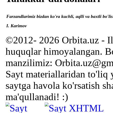
Farzandlarimiz bizdan ko'ra kuchli, aqlli va baxtli bo'lis
I. Karimov
©2012- 2026 Orbita.uz - I
huquqlar himoyalangan. Bo
manzilimiz: Orbita.uz@gm
Sayt materiallaridan to'liq
saytga havola ko'rsatish s
ma'qullanadi! :)