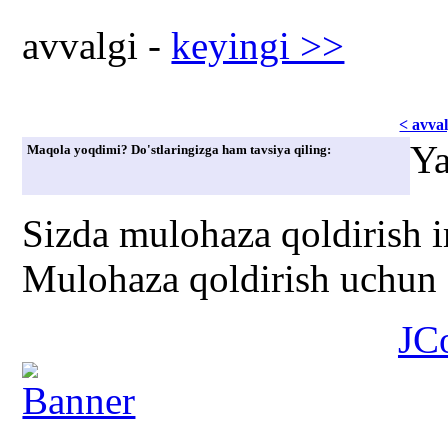
avvаlgi -
kеyingi >>
< avvаl
Ya
Maqola yoqdimi? Do'stlaringizga ham tavsiya qiling:
Sizda mulohaza qoldirish 
Mulohaza qoldirish uchun s
JC