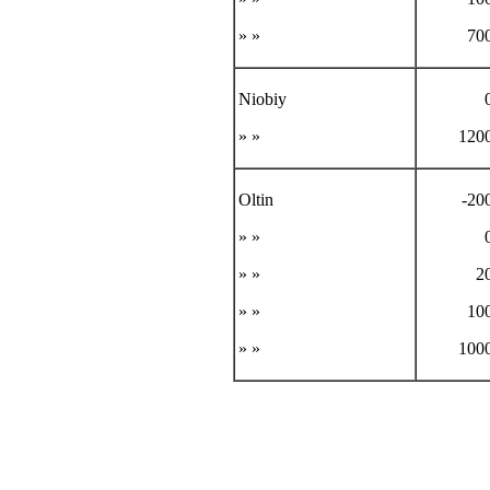
» »
70
Niobiy
» »
120
Oltin
-20
» »
» »
2
» »
10
» »
100