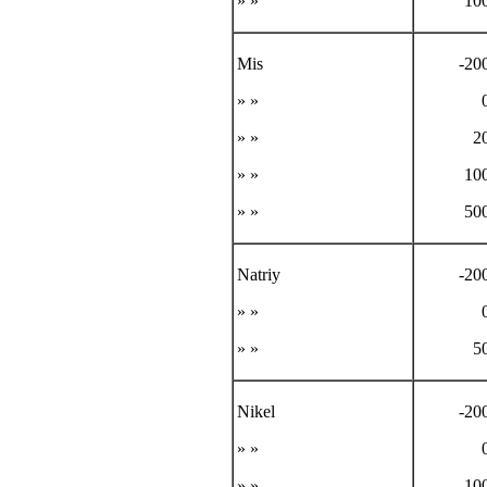
» »
10
Mis
-20
» »
» »
2
» »
10
» »
50
Natriy
-20
» »
» »
5
Nikel
-20
» »
» »
10