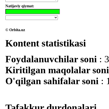
Natijaviy qiymat:
© Orbita.uz
Kontent statistikasi
Foydalanuvchilar soni
: 
Kiritilgan mаqolalar son
O'qilgan sahifalar soni
: 
Tafakkur durdonalari