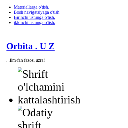
Materiallarga o'tish.
Bosh navigatsiyaga o'tish.
Birinchi ustunga o'tish.
ikkinchi ustunga o'tish.
Orbita . U Z
...Ilm-fan fazosi uzra!