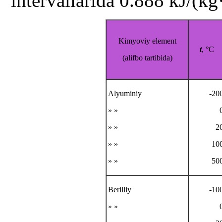
intervallarida 0.888 kJ/(kg
Kimyoviy element
t
, °C
(alifbo tartibida)
Alyuminiy
-20
» »
» »
2
» »
10
» »
50
Berilliy
-10
» »