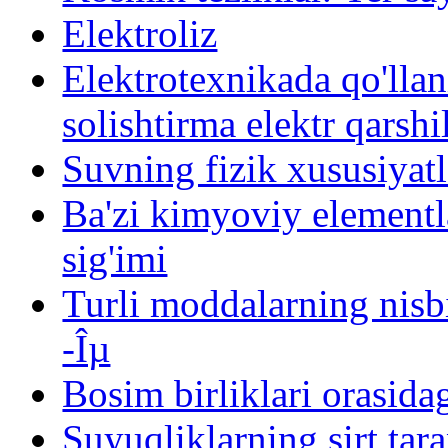
Elektroliz
Elektrotexnikada qo'llan
solishtirma elektr qarshi
Suvning fizik xususiyatl
Ba'zi kimyoviy elementla
sig'imi
Turli moddalarning nisbi
-Îµ
Bosim birliklari orasida
Suyuqliklarning sirt tara