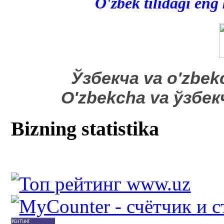
O'zbek tilidagi eng
​Ўзбекча va o'zbek
O'zbekcha va ўзбе
Bizning statistika