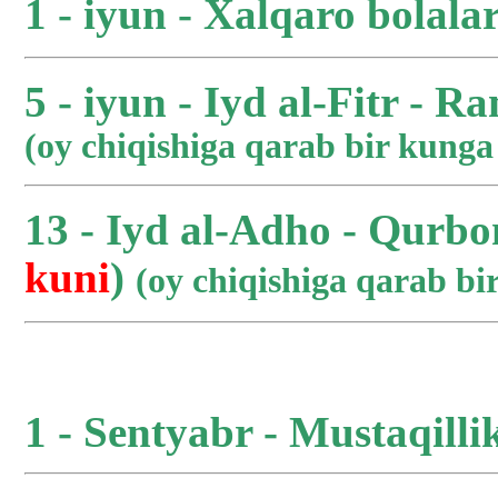
1 - iyun - Xalqaro bolala
5 - iyun - Iyd al-Fitr - R
(oy chiqishiga qarab bir kung
13 - Iyd al-Adho - Qurbo
kuni
)
(oy chiqishiga qarab b
1 - Sentyabr - Mustaqilli