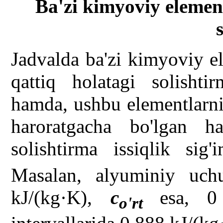
Ba'zi kimyoviy element
Jadvalda ba'zi kimyoviy e
qattiq holatagi solishtir
hamda, ushbu elementlarni
haroratgacha bo'lgan har
solishtirma issiqlik sig
Masalan, alyuminiy uch
kJ/(kg·K),
c
esa, 
o'rt